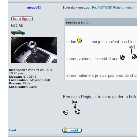
megcc53
Sujet du message :
Re: [ASTUCE] Fiche entretien
regdes a écrit :
MCC RS
et bin
..... moi je sais c'est pas bien
meme voiture... bientôt 8 ans
Inscription :
Ven Oct 28, 2011
10:20 pm
et normalement je suis pas prés de cha
Message(s) :
3545
Localisation :
Mayenne (53)
Prenom:
Régis
Localisation:
Laval
Ben alors Régis, si tu veux garder ta bel
Haut