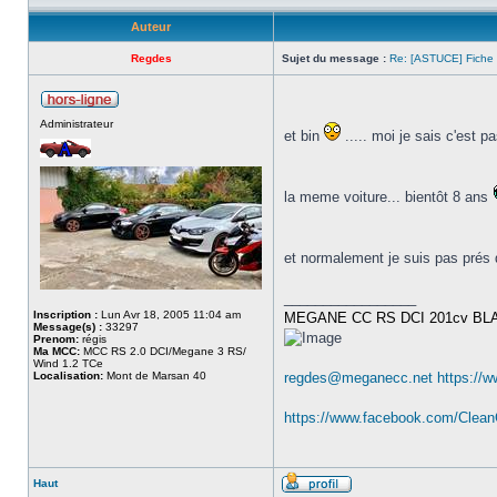
Auteur
Regdes
Sujet du message :
Re: [ASTUCE] Fiche 
Administrateur
et bin
..... moi je sais c'est p
la meme voiture... bientôt 8 ans
et normalement je suis pas prés 
_________________
Inscription :
Lun Avr 18, 2005 11:04 am
MEGANE CC RS DCI 201cv BL
Message(s) :
33297
Prenom:
régis
Ma MCC:
MCC RS 2.0 DCI/Megane 3 RS/
Wind 1.2 TCe
Localisation:
Mont de Marsan 40
regdes@meganecc.net
https://
https://www.facebook.com/Clea
Haut