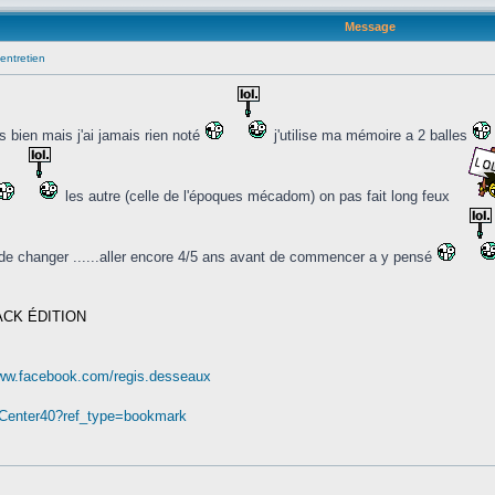
Message
entretien
as bien mais j'ai jamais rien noté
j'utilise ma mémoire a 2 balles
les autre (celle de l'époques mécadom) on pas fait long feux
de changer ......aller encore 4/5 ans avant de commencer a y pensé
ACK ÉDITION
www.facebook.com/regis.desseaux
nCenter40?ref_type=bookmark