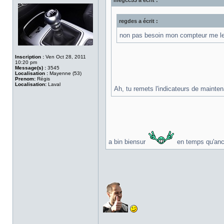
megcc53 a écrit :
regdes a écrit :
non pas besoin mon compteur me le di
Inscription :
Ven Oct 28, 2011
10:20 pm
Message(s) :
3545
Localisation :
Mayenne (53)
Prenom:
Régis
Localisation:
Laval
Ah, tu remets l'indicateurs de maint
a bin biensur
en temps qu'an