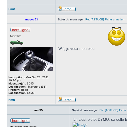
Haut
megcc53
Sujet du message :
Re: [ASTUCE] Fiche entretien
MCC RS
Wil', je veux mon bleu
Inscription :
Ven Oct 28, 2011
10:20 pm
Message(s) :
3545
Localisation :
Mayenne (53)
Prenom:
Régis
Localisation:
Laval
Haut
ami95
Sujet du message :
Re: [ASTUCE] Fiche 
Ici, c'est plutot DYMO, sa colle b
détoiteur tout temps