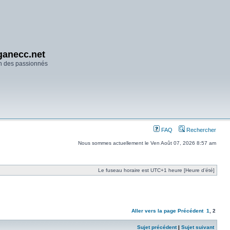
anecc.net
n des passionnés
FAQ
Rechercher
Nous sommes actuellement le Ven Août 07, 2026 8:57 am
Le fuseau horaire est UTC+1 heure [Heure d’été]
Aller vers la page
Précédent
1
,
2
Sujet précédent
|
Sujet suivant