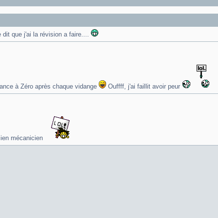
t que j'ai la révision a faire....
enance à Zéro après chaque vidange
Ouffff, j'ai faillit avoir peur
cien mécanicien