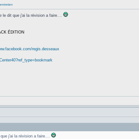
entretien
 dit que j'ai la révision a faire....
ACK ÉDITION
www.facebook.com/regis.desseaux
nCenter40?ref_type=bookmark
e j'ai la révision a faire....