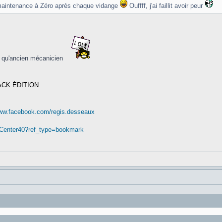
e maintenance à Zéro après chaque vidange
Ouffff, j'ai faillit avoir peur
qu'ancien mécanicien
ACK ÉDITION
www.facebook.com/regis.desseaux
nCenter40?ref_type=bookmark