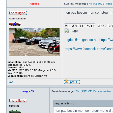
Regdes
Sujet du message :
Re: [ASTUCE] Fiche 
non pas besoin mon compteur me le
Administrateur
_________________
MEGANE CC RS DCI 201cv BL
regdes@meganecc.net
https://
https://www.facebook.com/Clea
Inscription :
Lun Avr 18, 2005 11:04 am
Message(s) :
33297
Prenom:
régis
Ma MCC:
MCC RS 2.0 DCI/Megane 3 RS/
Wind 1.2 TCe
Localisation:
Mont de Marsan 40
Haut
megcc53
Sujet du message :
Re: [ASTUCE] Fiche entretien
regdes a écrit :
MCC RS
non pas besoin mon compteur me le dit qu