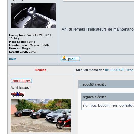
Ah, tu remets l'indicateurs de maintenan
Inscription :
Ven Oct 28, 2011
10:20 pm
Message(s) :
3545
Localisation :
Mayenne (53)
Prenom:
Régis
Localisation:
Laval
Haut
Regdes
Sujet du message :
Re: [ASTUCE] Fiche 
megcc53 a écrit :
Administrateur
regdes a écrit :
non pas besoin mon compteur me