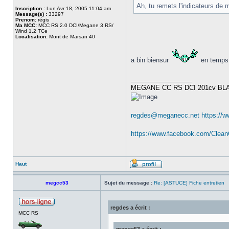
Ah, tu remets l'indicateurs d
Inscription :
Lun Avr 18, 2005 11:04 am
Message(s) :
33297
Prenom:
régis
Ma MCC:
MCC RS 2.0 DCI/Megane 3 RS/
Wind 1.2 TCe
Localisation:
Mont de Marsan 40
a bin biensur
en temps 
_________________
MEGANE CC RS DCI 201cv BL
regdes@meganecc.net
https://
https://www.facebook.com/Clea
Haut
megcc53
Sujet du message :
Re: [ASTUCE] Fiche entretien
regdes a écrit :
MCC RS