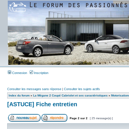
Connexion
Inscription
Consulter les messages sans réponse
|
Consulter les sujets actifs
Index du forum
»
La Mégane 2 Coupé Cabriolet et ses caractéristiques
»
Motorisation
[ASTUCE] Fiche entretien
Page
2
sur
2
[ 25 message(s) ]