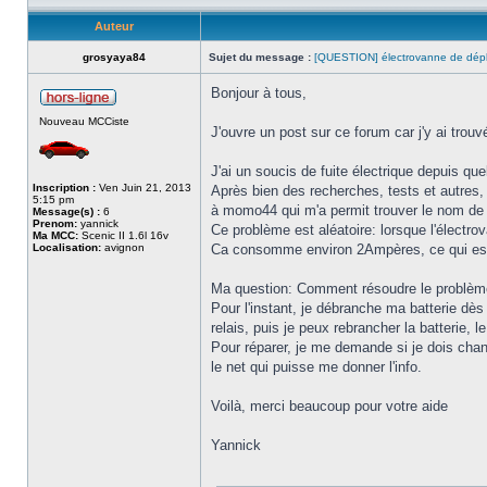
Auteur
grosyaya84
Sujet du message :
[QUESTION] électrovanne de dép
Bonjour à tous,
Nouveau MCCiste
J'ouvre un post sur ce forum car j'y ai tro
J'ai un soucis de fuite électrique depuis q
Inscription :
Ven Juin 21, 2013
Après bien des recherches, tests et autres
5:15 pm
à momo44 qui m'a permit trouver le nom de l
Message(s) :
6
Prenom:
yannick
Ce problème est aléatoire: lorsque l'électro
Ma MCC:
Scenic II 1.6l 16v
Localisation:
avignon
Ca consomme environ 2Ampères, ce qui est su
Ma question: Comment résoudre le problè
Pour l'instant, je débranche ma batterie dès
relais, puis je peux rebrancher la batterie, l
Pour réparer, je me demande si je dois change
le net qui puisse me donner l'info.
Voilà, merci beaucoup pour votre aide
Yannick