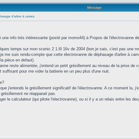
Message
hasage d'arbre à cames
uvé une info très intéressante (posté par momo44) à Propos de l'électrovanne 
uelques temps sur mon scenic 2 1.6l 16v de 2004 (bon je sais, c'est pas une 
, je me suis rendu-compte que cette électrovanne de déphasage d'arbre à cam
a pièce en defaut).
vanne reste alimentée, j'entend un petit grésillement au niveau de la prise de 
ffisant pour me vider la batterie en un peu plus d'une nuit.
me?
 que j'entends le grésillement significatif de l'électrovanne. A ce moment la,
e grésillement ne réapparait pas.
r le calculateur (qui pilote l'electrovanne), ou si il y a un relais entre les de