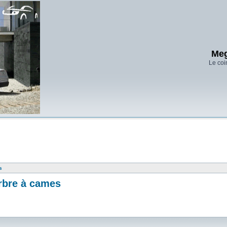
Meg
Le coi
s
rbre à cames