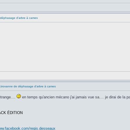
 déphasage d'arbre à cames
ctrovanne de déphasage d'arbre à cames
étrange....
en temps qu'ancien mécano j'ai jamais vue sa.... je dirai de la 
ACK ÉDITION
www.facebook.com/regis.desseaux