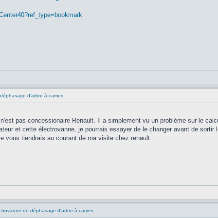
nCenter40?ref_type=bookmark
 déphasage d'arbre à cames
 n'est pas concessionaire Renault. Il a simplement vu un problème sur le calcu
culateur et cette électrovanne, je pourrais essayer de le changer avant de sortir
 je vous tiendrais au courant de ma visite chez renault.
ctrovanne de déphasage d'arbre à cames