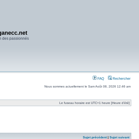
anecc.net
n des passionnés
FAQ
Rechercher
Nous sommes actuellement le Sam Août 08, 2026 12:46 am
Le fuseau horaire est UTC+1 heure [Heure d’été]
Sujet précédent
|
Sujet suivant