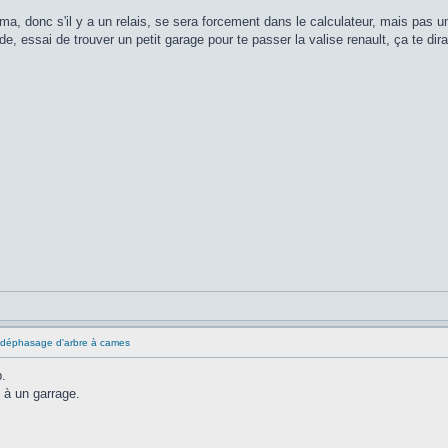
éma, donc s'il y a un relais, se sera forcement dans le calculateur, mais pas 
de, essai de trouver un petit garage pour te passer la valise renault, ça te di
 déphasage d'arbre à cames
.
l à un garrage.