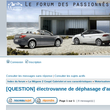
Connexion
Inscription
Consulter les messages sans réponse
|
Consulter les sujets actifs
Index du forum
»
La Mégane 2 Coupé Cabriolet et ses caractéristiques
»
Motorisation
[QUESTION] électrovanne de déphasage d'a
Page
1
sur
1
[ 8 message(s) ]