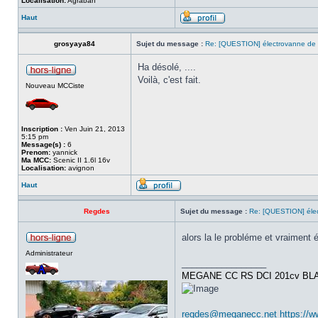
Localisation:
Agrabah
Haut
grosyaya84
Sujet du message :
Re: [QUESTION] électrovanne de
Ha désolé, ....
Voilà, c'est fait.
Nouveau MCCiste
Inscription :
Ven Juin 21, 2013
5:15 pm
Message(s) :
6
Prenom:
yannick
Ma MCC:
Scenic II 1.6l 16v
Localisation:
avignon
Haut
Regdes
Sujet du message :
Re: [QUESTION] éle
alors la le probléme et vraiment 
Administrateur
_________________
MEGANE CC RS DCI 201cv BL
regdes@meganecc.net
https://