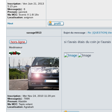
Inscription :
Ven Juin 21, 2013
5:15 pm
Message(s) :
6
Prenom:
yannick
Ma MCC:
Scenic II 1.6l 16v
Localisation:
avignon
Haut
savage5913
Sujet du message :
Re: [QUESTION] éle
si t'avais étais du coin je t'aurais
Modérateur
_________________
Inscription :
Mer Nov 24, 2010 11:29 pm
Message(s) :
7896
Prenom:
Aladdin
Ma MCC:
Tapis volant
Localisation:
Agrabah