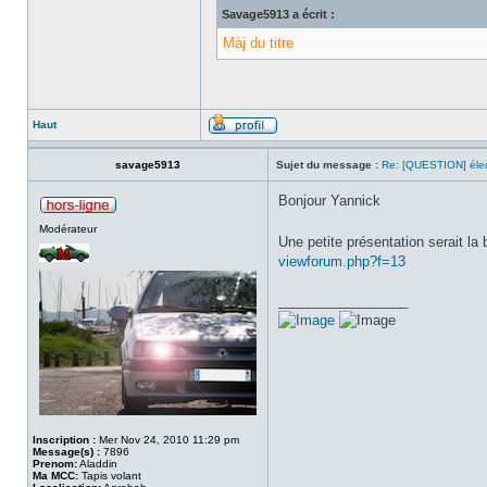
Savage5913 a écrit :
Màj du titre
Haut
savage5913
Sujet du message :
Re: [QUESTION] éle
Bonjour Yannick
Modérateur
Une petite présentation serait l
viewforum.php?f=13
_________________
Inscription :
Mer Nov 24, 2010 11:29 pm
Message(s) :
7896
Prenom:
Aladdin
Ma MCC:
Tapis volant