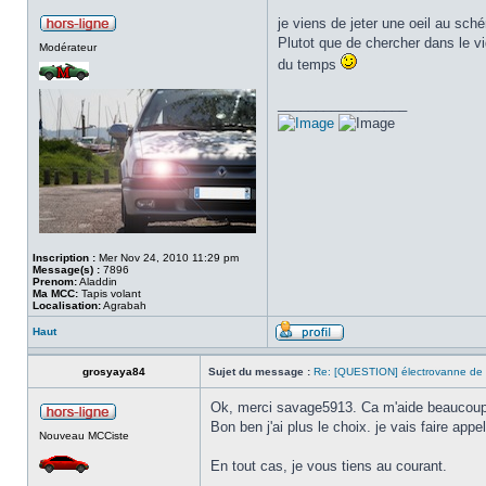
je viens de jeter une oeil au sch
Plutot que de chercher dans le vi
Modérateur
du temps
_________________
Inscription :
Mer Nov 24, 2010 11:29 pm
Message(s) :
7896
Prenom:
Aladdin
Ma MCC:
Tapis volant
Localisation:
Agrabah
Haut
grosyaya84
Sujet du message :
Re: [QUESTION] électrovanne de
Ok, merci savage5913. Ca m'aide beaucoup
Bon ben j'ai plus le choix. je vais faire appe
Nouveau MCCiste
En tout cas, je vous tiens au courant.