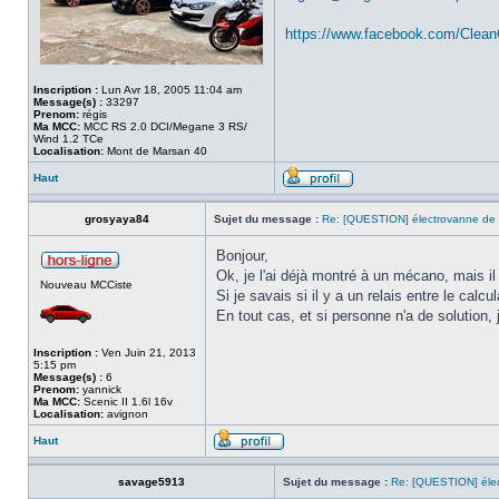
https://www.facebook.com/Clea
Inscription :
Lun Avr 18, 2005 11:04 am
Message(s) :
33297
Prenom:
régis
Ma MCC:
MCC RS 2.0 DCI/Megane 3 RS/
Wind 1.2 TCe
Localisation:
Mont de Marsan 40
Haut
grosyaya84
Sujet du message :
Re: [QUESTION] électrovanne de
Bonjour,
Ok, je l'ai déjà montré à un mécano, mais il
Nouveau MCCiste
Si je savais si il y a un relais entre le cal
En tout cas, et si personne n'a de solution,
Inscription :
Ven Juin 21, 2013
5:15 pm
Message(s) :
6
Prenom:
yannick
Ma MCC:
Scenic II 1.6l 16v
Localisation:
avignon
Haut
savage5913
Sujet du message :
Re: [QUESTION] éle