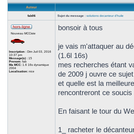
Auteur
fab06
Sujet du message :
solutions decanteur d'huile
bonsoir à tous
Nouveau MCCiste
je vais m'attaquer au dé
Inscription :
Dim Juil 03, 2016
(1.6l 16s)
10:37 pm
Message(s) :
15
Prenom:
fab
mes recherches étant vai
Ma MCC:
1.6 16s dynamique
2004
Localisation:
nice
de 2009 j ouvre ce sujet 
et quelle est la meilleu
rencontreront ce soucis
En faisant le tour du Web
1_ racheter le décanteur