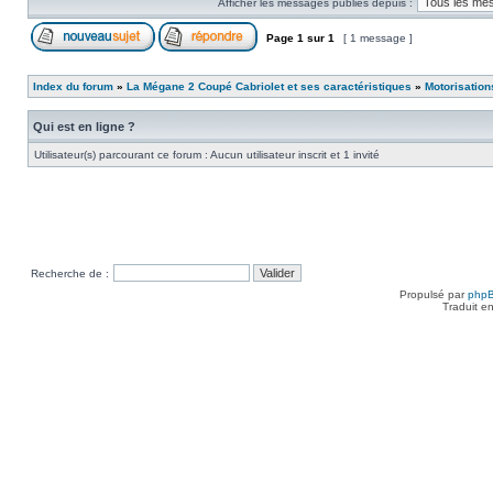
Afficher les messages publiés depuis :
Page
1
sur
1
[ 1 message ]
Index du forum
»
La Mégane 2 Coupé Cabriolet et ses caractéristiques
»
Motorisation
Qui est en ligne ?
Utilisateur(s) parcourant ce forum : Aucun utilisateur inscrit et 1 invité
Recherche de :
Propulsé par
php
Traduit e