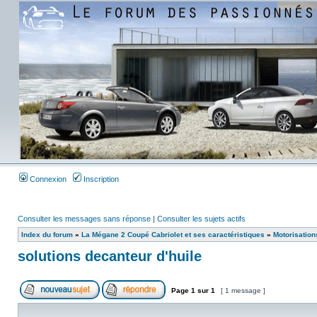
Connexion
Inscription
Consulter les messages sans réponse
|
Consulter les sujets actifs
Index du forum
»
La Mégane 2 Coupé Cabriolet et ses caractéristiques
»
Motorisation
solutions decanteur d'huile
Page
1
sur
1
[ 1 message ]