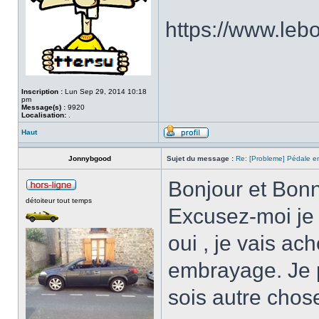
https://www.le
Inscription :
Lun Sep 29, 2014 10:18
pm
Message(s) :
9920
Localisation:
.
Haut
Jonnybgood
Sujet du message :
Re: [Probleme] Pédale 
Bonjour et Bon
détoiteur tout temps
Excusez-moi je 
oui , je vais ac
embrayage. Je 
sois autre chose