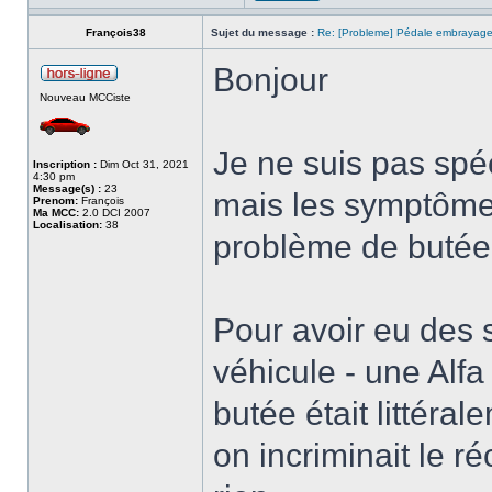
François38
Sujet du message :
Re: [Probleme] Pédale embrayag
Bonjour
Nouveau MCCiste
Je ne suis pas spé
Inscription :
Dim Oct 31, 2021
4:30 pm
Message(s) :
23
mais les symptômes
Prenom:
François
Ma MCC:
2.0 DCI 2007
Localisation:
38
problème de butée
Pour avoir eu des 
véhicule - une Alf
butée était littéra
on incriminait le ré