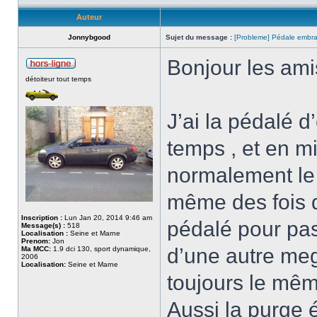
Auteur
Jonnybgood
Sujet du message :
[Probleme] Pédale embr
Bonjour les amis
détoiteur tout temps
J’ai la pédalé 
temps , et en mil
normalement le d
même des fois d
Inscription :
Lun Jan 20, 2014 9:46 am
pédalé pour pass
Message(s) :
518
Localisation :
Seine et Marne
Prenom:
Jon
d’une autre meg
Ma MCC:
1.9 dci 130, sport dynamique,
2006
Localisation:
Seine et Marne
toujours le mêm
Aussi la purge é