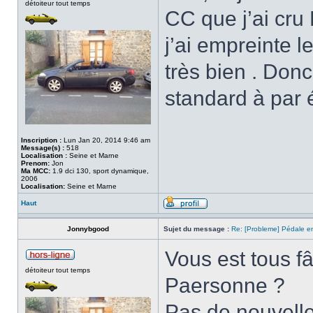
détoiteur tout temps
CC que j’ai cru 
j’ai empreinte l
très bien . Donc
standard à par é
Inscription :
Lun Jan 20, 2014 9:46 am
Message(s) :
518
Localisation :
Seine et Marne
Prenom:
Jon
Ma MCC:
1.9 dci 130, sport dynamique,
2006
Localisation:
Seine et Marne
Haut
Jonnybgood
Sujet du message :
Re: [Probleme] Pédale 
Vous est tous f
détoiteur tout temps
Paersonne ?
Pas de nouvell