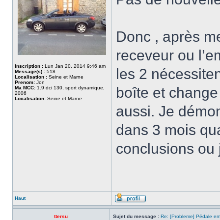
Donc , après me
receveur ou l’e
Inscription :
Lun Jan 20, 2014 9:46 am
les 2 nécessiten
Message(s) :
518
Localisation :
Seine et Marne
Prenom:
Jon
boîte et change 
Ma MCC:
1.9 dci 130, sport dynamique,
2006
Localisation:
Seine et Marne
aussi. Je démon
dans 3 mois qua
conclusions ou j
Haut
ttersu
Sujet du message :
Re: [Probleme] Pédale e