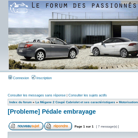
Connexion
Inscription
Consulter les messages sans réponse
|
Consulter les sujets actifs
Index du forum
»
La Mégane 2 Coupé Cabriolet et ses caractéristiques
»
Motorisation
[Probleme] Pédale embrayage
Page
1
sur
1
[ 7 message(s) ]