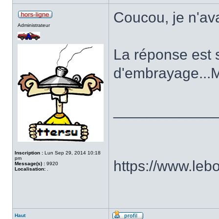
Coucou, je n'ava
Administrateur
La réponse est 
d'embrayage...Ma
____________
Inscription :
Lun Sep 29, 2014 10:18
pm
https://www.le
Message(s) :
9920
Localisation:
.
Haut