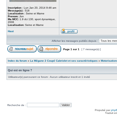
Inscription :
Lun Jan 20, 2014 9:46 am
Message(s) :
518
Localisation :
Seine et Marne
Prenom:
Jon
Ma MCC:
1.9 dci 130, sport dynamique,
2006
Localisation:
Seine et Marne
Haut
Afficher les messages publiés depuis :
Page
1
sur
1
[ 7 message(s) ]
Index du forum
»
La Mégane 2 Coupé Cabriolet et ses caractéristiques
»
Motorisation
Qui est en ligne ?
Utilisateur(s) parcourant ce forum : Aucun utilisateur inscrit et 1 invité
Recherche de :
Propulsé par
php
Traduit e