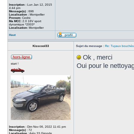
Inscription :
Lun Jan 12, 2015
4:44 pm
Message(s) :
696
Localisation :
Montpellier
Prenom:
Cedric
Ma MCC:
2.0 16V sport
dynamique *2003*
Localisation:
Montpellier
Haut
Kisscool33
Sujet du message :
Re: Tuyaux bouchés 
Ok , merci
start !
Oui pour le nettoya
Inscription :
Dim Nov 06, 2022 11:41 pm
Message(s) :
72
Localisation :
Arès 33 Gironde