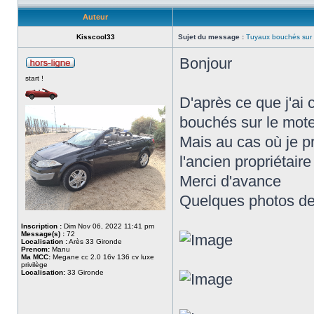
Auteur
Kisscool33
Sujet du message :
Tuyaux bouchés sur 
Bonjour
start !
D'après ce que j'ai
bouchés sur le mot
Mais au cas où je pr
l'ancien propriétaire 
Merci d'avance
Quelques photos de
Inscription :
Dim Nov 06, 2022 11:41 pm
Message(s) :
72
Localisation :
Arès 33 Gironde
Prenom:
Manu
Ma MCC:
Megane cc 2.0 16v 136 cv luxe
privilège
Localisation:
33 Gironde