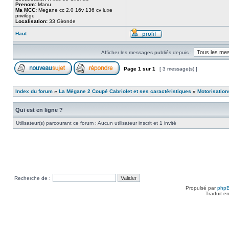
Prenom:
Manu
Ma MCC:
Megane cc 2.0 16v 136 cv luxe
privilège
Localisation:
33 Gironde
Haut
Afficher les messages publiés depuis :
Page
1
sur
1
[ 3 message(s) ]
Index du forum
»
La Mégane 2 Coupé Cabriolet et ses caractéristiques
»
Motorisation
Qui est en ligne ?
Utilisateur(s) parcourant ce forum : Aucun utilisateur inscrit et 1 invité
Recherche de :
Propulsé par
php
Traduit e