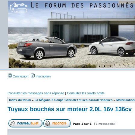
Connexion
Inscription
Consulter les messages sans réponse
|
Consulter les sujets actifs
Index du forum
»
La Mégane 2 Coupé Cabriolet et ses caractéristiques
»
Motorisation
Tuyaux bouchés sur moteur 2.0L 16v 136cv
Page
1
sur
1
[ 3 message(s) ]