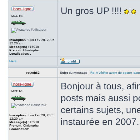
Un gros UP !!!!
MCC RS
Inscription :
Lun Fév 28, 2005
12:20 am
Message(s) :
15918
Prenom:
Christophe
Localisation:
.
Haut
routch62
Sujet du message :
Re: A vérifier avant de poster, dans
Bonjour à tous, afin
MCC RS
posts mais aussi p
certains sujets, un
Inscription :
Lun Fév 28, 2005
instaurée en 2007.
12:20 am
Message(s) :
15918
Prenom:
Christophe
Localisation:
.