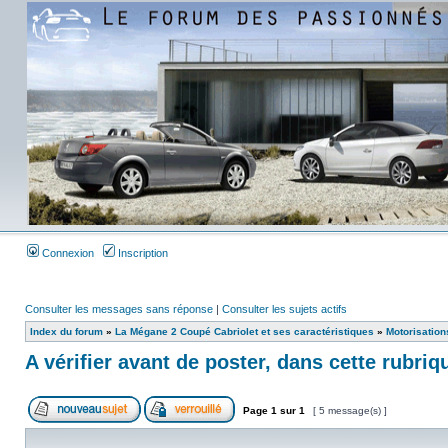
Connexion
Inscription
Consulter les messages sans réponse
|
Consulter les sujets actifs
Index du forum
»
La Mégane 2 Coupé Cabriolet et ses caractéristiques
»
Motorisation
A vérifier avant de poster, dans cette rubriq
Page
1
sur
1
[ 5 message(s) ]