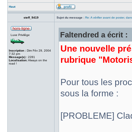
Haut
steff_9419
Sujet du message :
Re: A vérifier avant de poster, dans
Faltendred a écrit :
Luxe Privilège
Une nouvelle pré
Inscription :
Dim Fév 29, 2004
7:32 pm
rubrique "Motori
Message(s) :
2281
Localisation:
Always on the
road !
Pour tous les proc
sous la forme :
[PROBLEME] Claqu