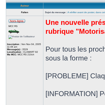
Auteur
Falten
Sujet du message :
A vérifier avant de poster, dans cet
Une nouvelle prés
MCC RS
rubrique "Motoris
Inscription :
Ven Nov 04, 2005
Pour tous les proch
11:48 am
Message(s) :
3529
Localisation :
CLAMART 92
Ma MCC:
MCC RS 210ch
sous la forme :
[PROBLEME] Claqu
[INFORMATION] Péd