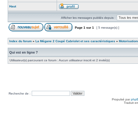
Haut
Afficher les messages publiés depuis :
Page
1
sur
1
[ 5 message(s) ]
Index du forum
»
La Mégane 2 Coupé Cabriolet et ses caractéristiques
»
Motorisation
Qui est en ligne ?
Utilisateur(s) parcourant ce forum : Aucun utilisateur inscrit et 2 invité(s)
Recherche de :
Propulsé par
php
Traduit e