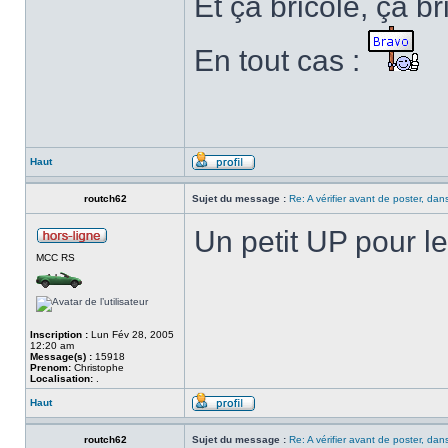
Et ça bricole, ça br
En tout cas :
Haut
routch62
Sujet du message :
Re: A vérifier avant de poster, dans
Un petit UP pour l
MCC RS
Inscription :
Lun Fév 28, 2005
12:20 am
Message(s) :
15918
Prenom:
Christophe
Localisation:
.
Haut
routch62
Sujet du message :
Re: A vérifier avant de poster, dans