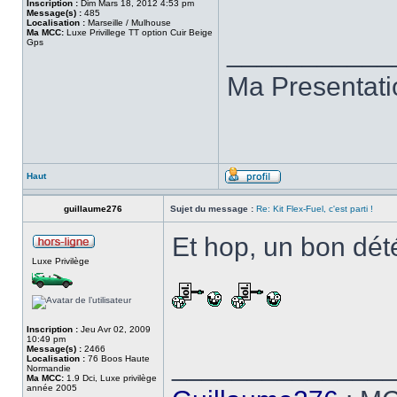
Inscription :
Dim Mars 18, 2012 4:53 pm
Message(s) :
485
Localisation :
Marseille / Mulhouse
Ma MCC:
Luxe Privillege TT option Cuir Beige
Gps
___________
Ma Presentat
Haut
guillaume276
Sujet du message :
Re: Kit Flex-Fuel, c'est parti !
Et hop, un bon dét
Luxe Privilège
Inscription :
Jeu Avr 02, 2009
10:49 pm
Message(s) :
2466
______________
Localisation :
76 Boos Haute
Normandie
Ma MCC:
1.9 Dci, Luxe privilège
année 2005