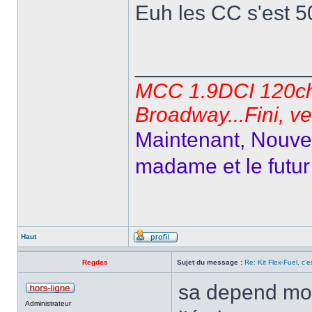
Euh les CC s'est 5
______________
MCC 1.9DCI 120ch 
Broadway...Fini, v
Maintenant, Nouvel
madame et le futur 
Haut
Regdes
Sujet du message :
Re: Kit Flex-Fuel, c'es
sa depend moi 
Administrateur