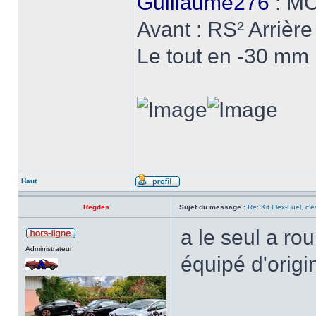
Guillaume276
: MC
Avant : RS² Arrière
Le tout en -30 mm
Haut
Regdes
Sujet du message :
Re: Kit Flex-Fuel, c'es
a le seul a rou
Administrateur
équipé d'orig