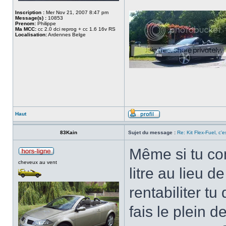
Inscription :
Mer Nov 21, 2007 8:47 pm
Message(s) :
10853
Prenom:
Philippe
Ma MCC:
cc 2.0 dci reprog + cc 1.6 16v RS
Localisation:
Ardennes Belge
Haut
83Kain
Sujet du message :
Re: Kit Flex-Fuel, c'es
Même si tu co
cheveux au vent
litre au lieu d
rentabiliter tu 
fais le plein d