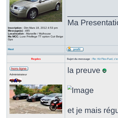
___________
Ma Presentat
Inscription :
Dim Mars 18, 2012 4:53 pm
Message(s) :
485
Localisation :
Marseille / Mulhouse
Ma MCC:
Luxe Privillege TT option Cuir Beige
Gps
Haut
Regdes
Sujet du message :
Re: Kit Flex-Fuel, c'es
la preuve
Administrateur
et je mais rég