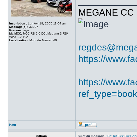
___________
MEGANE CC R
Inscription :
Lun Avr 18, 2005 11:04 am
Message(s) :
33297
Prenom:
régis
Ma MCC:
MCC RS 2.0 DCI/Megane 3 RS/
Wind 1.2 TCe
Localisation:
Mont de Marsan 40
regdes@mega
https://www.f
https://www.
ref_type=boo
Haut
83Kain
Sujet du message :
Re: Kit Flex-Fuel, c'es