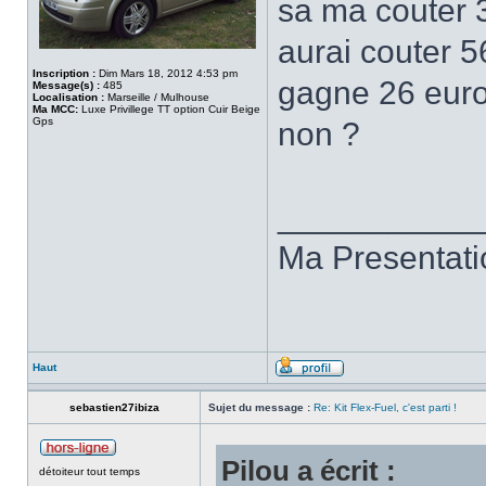
sa ma couter 
aurai couter 5
Inscription :
Dim Mars 18, 2012 4:53 pm
gagne 26 euro 
Message(s) :
485
Localisation :
Marseille / Mulhouse
Ma MCC:
Luxe Privillege TT option Cuir Beige
Gps
non ?
___________
Ma Presentat
Haut
sebastien27ibiza
Sujet du message :
Re: Kit Flex-Fuel, c'est parti !
Pilou a écrit :
détoiteur tout temps