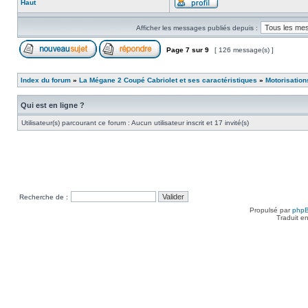
Haut
Afficher les messages publiés depuis :
Page
7
sur
9
[ 126 message(s) ]
Index du forum
»
La Mégane 2 Coupé Cabriolet et ses caractéristiques
»
Motorisation
Qui est en ligne ?
Utilisateur(s) parcourant ce forum : Aucun utilisateur inscrit et 17 invité(s)
Recherche de :
Propulsé par
php
Traduit e