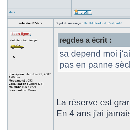
Haut
sebastien27ibiza
Sujet du message :
Re: Kit Flex-Fuel, c'est parti !
regdes a écrit :
détoiteur tout temps
sa depend moi j'ai 
pas en panne sè
Inscription :
Jeu Juin 21, 2007
1:00 pm
Message(s) :
653
Localisation :
Gisors (27)
Ma MCC:
106 diesel
Localisation:
Gisors
La réserve est gra
En 4 ans j'ai jama