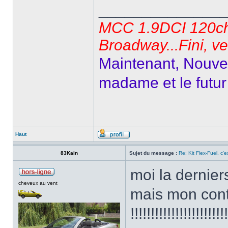
______________
MCC 1.9DCI 120ch 
Broadway...Fini, v
Maintenant, Nouvel
madame et le futur 
Haut
83Kain
Sujet du message :
Re: Kit Flex-Fuel, c'es
moi la derniers
cheveux au vent
mais mon conte
!!!!!!!!!!!!!!!!!!!!!!!!