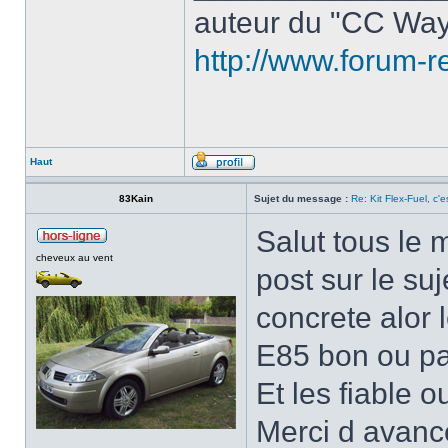
auteur du "CC Way
http://www.forum-r
Haut
83Kain
Sujet du message :
Re: Kit Flex-Fuel, c'es
Salut tous le 
cheveux au vent
post sur le su
concrete alor 
E85 bon ou p
Et les fiable o
Merci d avanc