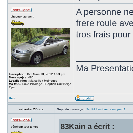
A personne ne
cheveux au vent
frere roule av
tros frais pour
___________
Ma Presentat
Inscription :
Dim Mars 18, 2012 4:53 pm
Message(s) :
485
Localisation :
Marseille / Mulhouse
Ma MCC:
Luxe Privillege TT option Cuir Beige
Gps
Haut
sebastien27ibiza
Sujet du message :
Re: Kit Flex-Fuel, c'est parti !
83Kain a écrit :
détoiteur tout temps