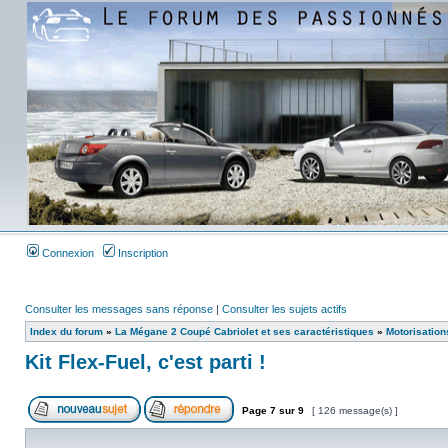
Connexion
Inscription
Consulter les messages sans réponse
|
Consulter les sujets actifs
Index du forum
»
La Mégane 2 Coupé Cabriolet et ses caractéristiques
»
Motorisation
Kit Flex-Fuel, c'est parti !
Page
7
sur
9
[ 126 message(s) ]