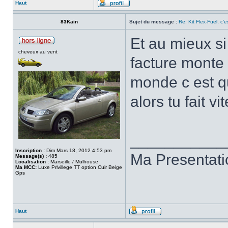
Haut
83Kain
Sujet du message :
Re: Kit Flex-Fuel, c'es
Et au mieux si 
cheveux au vent
facture monte
monde c est qu
alors tu fait vi
___________
Inscription :
Dim Mars 18, 2012 4:53 pm
Ma Presentat
Message(s) :
485
Localisation :
Marseille / Mulhouse
Ma MCC:
Luxe Privillege TT option Cuir Beige
Gps
Haut