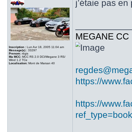
j’étaie pas e
___________
MEGANE CC R
Inscription :
Lun Avr 18, 2005 11:04 am
Message(s) :
33297
Prenom:
régis
Ma MCC:
MCC RS 2.0 DCI/Megane 3 RS/
Wind 1.2 TCe
Localisation:
Mont de Marsan 40
regdes@mega
https://www.f
https://www.
ref_type=boo