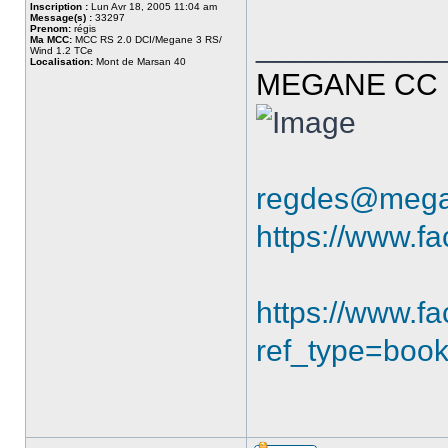
Inscription :
Lun Avr 18, 2005 11:04 am
Message(s) :
33297
Prenom:
régis
___________
Ma MCC:
MCC RS 2.0 DCI/Megane 3 RS/
Wind 1.2 TCe
Localisation:
Mont de Marsan 40
MEGANE CC R
regdes@mega
https://www.f
https://www.
ref_type=boo