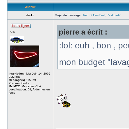
Auteur
deckc
Sujet du message :
Re: Kit Flex-Fuel, c'est parti !
pierre a écrit :
VIP
:lol: euh , bon , p
mon budget "lavage
Inscription :
Mer Juin 14, 2006
9:22 pm
Message(s) :
15959
Prenom:
Cédric
Ma MCC:
Mercedes CLA
Localisation:
08, Ardennes en
force
______________