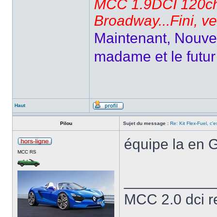
MCC 1.9DCI 120ch 
Broadway...Fini, v
Maintenant, Nouvel
madame et le futur 
Haut
Pilou
Sujet du message :
Re: Kit Flex-Fuel, c'es
équipe la en 
MCC RS
___________
MCC 2.0 dci 