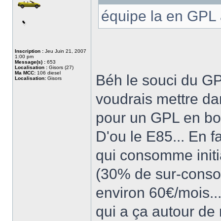
équipe la en GPL
Inscription :
Jeu Juin 21, 2007
1:00 pm
Message(s) :
653
Localisation :
Gisors (27)
Ma MCC:
106 diesel
Béh le souci du GPL
Localisation:
Gisors
voudrais mettre da
pour un GPL en bon
D'ou le E85... En 
qui consomme initi
(30% de sur-conso
environ 60€/mois..
qui a ça autour de