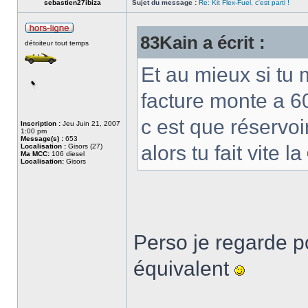
sebastien27ibiza
Sujet du message :
Re: Kit Flex-Fuel, c'est parti !
83Kain a écrit :
détoiteur tout temps
Et au mieux si tu m
facture monte a 6
c est que réservoir
Inscription :
Jeu Juin 21, 2007
1:00 pm
Message(s) :
653
alors tu fait vite la
Localisation :
Gisors (27)
Ma MCC:
106 diesel
Localisation:
Gisors
Perso je regarde p
équivalent