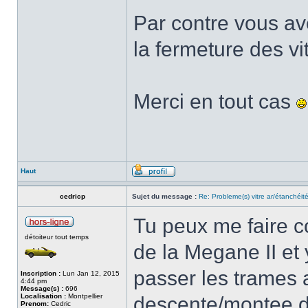
Par contre vous ave
la fermeture des vi
Merci en tout cas
Haut
cedricp
Sujet du message :
Re: Probleme(s) vitre ar/étanchéit
Tu peux me faire co
détoiteur tout temps
de la Megane II et 
passer les trames 
Inscription :
Lun Jan 12, 2015
4:44 pm
Message(s) :
696
Localisation :
Montpellier
descente/montee de
Prenom:
Cedric