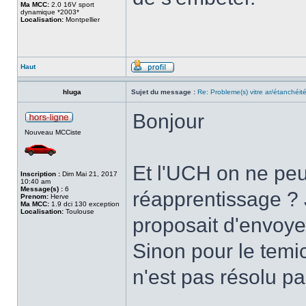
Ma MCC:
2.0 16V sport
dynamique *2003*
Localisation:
Montpellier
Haut
hluga
Sujet du message :
Re: Probleme(s) vitre ar/étanchéit
Bonjour
Nouveau MCCiste
Et l'UCH on ne peu
Inscription :
Dim Mai 21, 2017
10:40 am
Message(s) :
6
réapprentissage ? J
Prenom:
Herve
Ma MCC:
1.9 dci 130 exception
Localisation:
Toulouse
proposait d'envoy
Sinon pour le temi
n'est pas résolu p