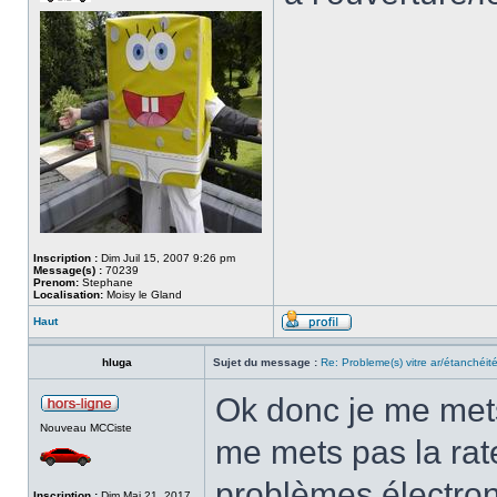
Inscription :
Dim Juil 15, 2007 9:26 pm
Message(s) :
70239
Prenom:
Stephane
Localisation:
Moisy le Gland
Haut
hluga
Sujet du message :
Re: Probleme(s) vitre ar/étanchéit
Ok donc je me mets
Nouveau MCCiste
me mets pas la rat
problèmes électro
Inscription :
Dim Mai 21, 2017