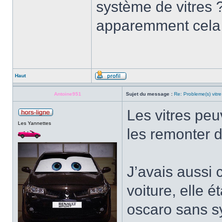
système de vitres 
apparemment cela n
Haut
Antoine951
Sujet du message :
Re: Probleme(s) vitre
Les vitres pe
Les Yannettes
les remonter 
J’avais aussi c
voiture, elle é
oscaro sans sy