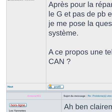
Après pour la répara
le G et pas de pb e
je me pose la quest
système.
A ce propos une tell
CAN ?
Haut
Antoine951
Sujet du message :
Re: Probleme(s) vitre
Ah ben clairem
Les Yannettes