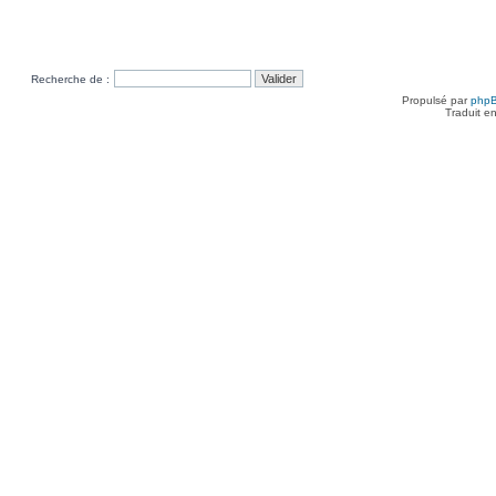
Recherche de :
Propulsé par
php
Traduit e