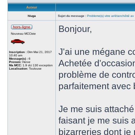
Auteur
hluga
Sujet du message :
Probleme(s) vitre ar/étanchéité av
Bonjour,
Nouveau MCCiste
J'ai une mégane cc
Inscription :
Dim Mai 21, 2017
10:40 am
Message(s) :
6
Achetée d'occasion 
Prenom:
Herve
Ma MCC:
1.9 dci 130 exception
Localisation:
Toulouse
problème de contro
parfaitement avec b
Je me suis attaché
faisant je me suis
bizarreries dont je