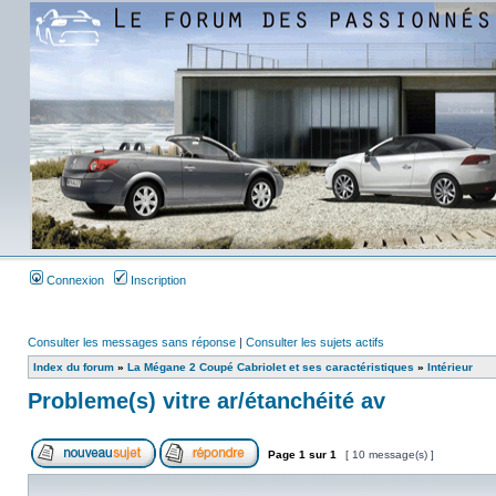
Connexion
Inscription
Consulter les messages sans réponse
|
Consulter les sujets actifs
Index du forum
»
La Mégane 2 Coupé Cabriolet et ses caractéristiques
»
Intérieur
Probleme(s) vitre ar/étanchéité av
Page
1
sur
1
[ 10 message(s) ]