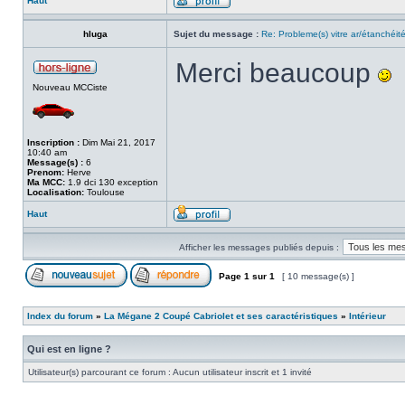
Haut
hluga
Sujet du message :
Re: Probleme(s) vitre ar/étanchéit
Merci beaucoup
Nouveau MCCiste
Inscription :
Dim Mai 21, 2017
10:40 am
Message(s) :
6
Prenom:
Herve
Ma MCC:
1.9 dci 130 exception
Localisation:
Toulouse
Haut
Afficher les messages publiés depuis :
Page
1
sur
1
[ 10 message(s) ]
Index du forum
»
La Mégane 2 Coupé Cabriolet et ses caractéristiques
»
Intérieur
Qui est en ligne ?
Utilisateur(s) parcourant ce forum : Aucun utilisateur inscrit et 1 invité