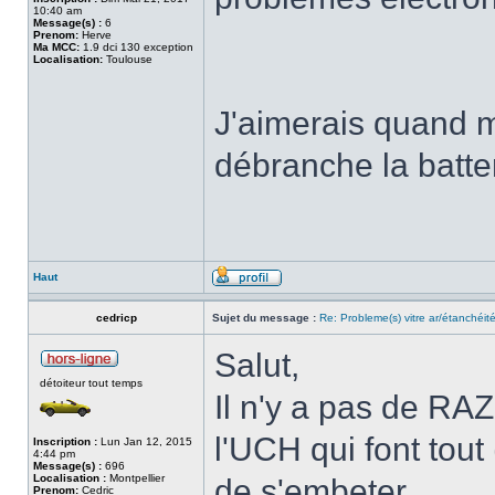
10:40 am
Message(s) :
6
Prenom:
Herve
Ma MCC:
1.9 dci 130 exception
Localisation:
Toulouse
J'aimerais quand 
débranche la batter
Haut
cedricp
Sujet du message :
Re: Probleme(s) vitre ar/étanchéit
Salut,
détoiteur tout temps
Il n'y a pas de RAZ
l'UCH qui font tout
Inscription :
Lun Jan 12, 2015
4:44 pm
Message(s) :
696
Localisation :
Montpellier
de s'embeter.
Prenom:
Cedric