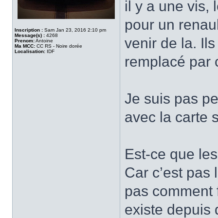
il y a une vis,
pour un renault
Inscription :
Sam Jan 23, 2016 2:10 pm
Message(s) :
4268
venir de la. I
Prenom:
Antoine
Ma MCC:
CC RS - Noire dorée
Localisation:
IDF
remplacé par 
Je suis pas pe
avec la carte 
Est-ce que les
Car c’est pas l
pas comment fo
existe depuis 