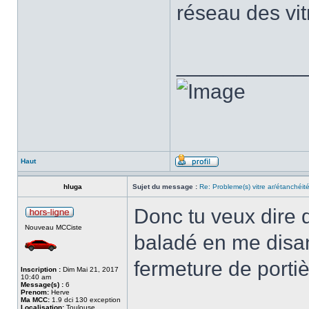
réseau des vi
___________
Haut
hluga
Sujet du message :
Re: Probleme(s) vitre ar/étanchéit
Donc tu veux dire 
Nouveau MCCiste
baladé en me disant
fermeture de portiè
Inscription :
Dim Mai 21, 2017
10:40 am
Message(s) :
6
Prenom:
Herve
Ma MCC:
1.9 dci 130 exception
Localisation:
Toulouse