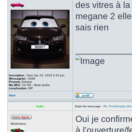
des vitres à la
megane 2 elle 
sais rien
___________
Inscription :
Sam Jan 23, 2016 2:10 pm
Message(s) :
4268
Prenom:
Antoine
Ma MCC:
CC RS - Noire dorée
Localisation:
IDF
Haut
bubu
Sujet du message :
Re: Probleme(s) vitre
Oui je confirm
Modérateur
à l'ouverture