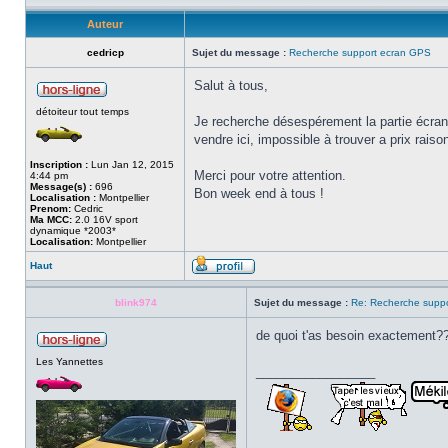
Auteur
cedricp
Sujet du message :
Recherche support ecran GPS
Salut à tous,
détoiteur tout temps
Je recherche désespérement la partie écran 
vendre ici, impossible à trouver a prix raiso
Inscription :
Lun Jan 12, 2015
Merci pour votre attention.
4:44 pm
Message(s) :
696
Bon week end à tous !
Localisation :
Montpellier
Prenom:
Cedric
Ma MCC:
2.0 16V sport
dynamique *2003*
Localisation:
Montpellier
Haut
blink974
Sujet du message :
Re: Recherche supp
de quoi t'as besoin exactement?
Les Yannettes
_________________