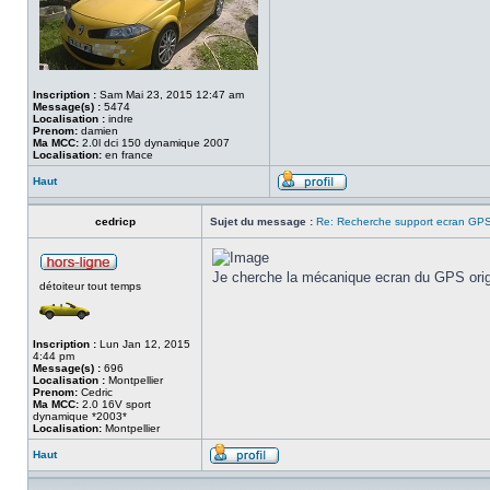
Inscription :
Sam Mai 23, 2015 12:47 am
Message(s) :
5474
Localisation :
indre
Prenom:
damien
Ma MCC:
2.0l dci 150 dynamique 2007
Localisation:
en france
Haut
cedricp
Sujet du message :
Re: Recherche support ecran GP
Je cherche la mécanique ecran du GPS origi
détoiteur tout temps
Inscription :
Lun Jan 12, 2015
4:44 pm
Message(s) :
696
Localisation :
Montpellier
Prenom:
Cedric
Ma MCC:
2.0 16V sport
dynamique *2003*
Localisation:
Montpellier
Haut