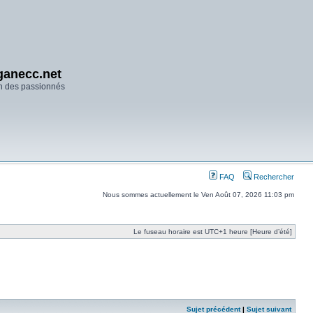
anecc.net
n des passionnés
FAQ
Rechercher
Nous sommes actuellement le Ven Août 07, 2026 11:03 pm
Le fuseau horaire est UTC+1 heure [Heure d’été]
Sujet précédent
|
Sujet suivant