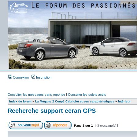
Connexion
Inscription
Consulter les messages sans réponse
|
Consulter les sujets actifs
Index du forum
»
La Mégane 2 Coupé Cabriolet et ses caractéristiques
»
Intérieur
Recherche support ecran GPS
Page
1
sur
1
[ 3 message(s) ]