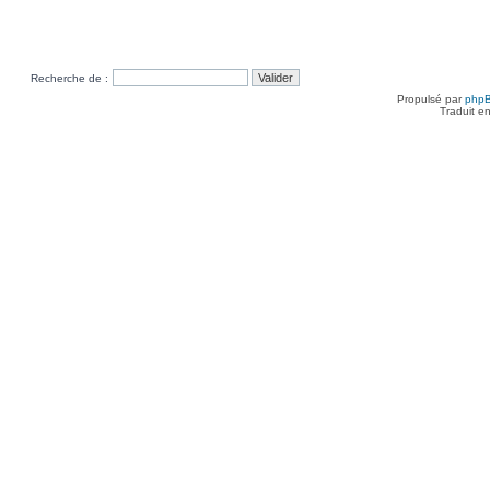
Recherche de :
Propulsé par
php
Traduit e