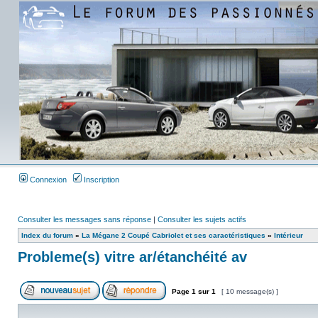
Connexion
Inscription
Consulter les messages sans réponse
|
Consulter les sujets actifs
Index du forum
»
La Mégane 2 Coupé Cabriolet et ses caractéristiques
»
Intérieur
Probleme(s) vitre ar/étanchéité av
Page
1
sur
1
[ 10 message(s) ]