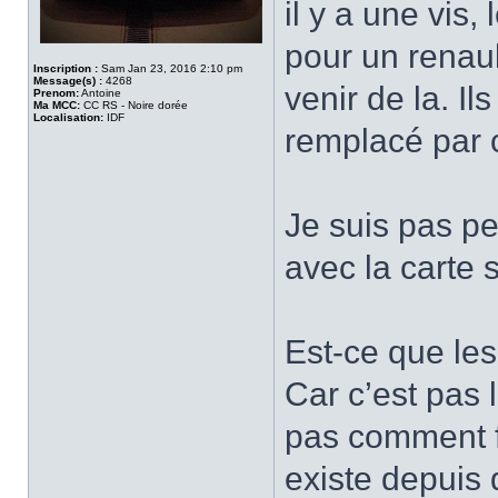
il y a une vis,
pour un renault
Inscription :
Sam Jan 23, 2016 2:10 pm
Message(s) :
4268
venir de la. I
Prenom:
Antoine
Ma MCC:
CC RS - Noire dorée
Localisation:
IDF
remplacé par 
Je suis pas pe
avec la carte 
Est-ce que les
Car c’est pas l
pas comment fo
existe depuis 