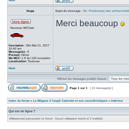
Haut
hluga
Sujet du message :
Re: Probleme(s) vitre ar/étanchéit
Merci beaucoup
Nouveau MCCiste
Inscription :
Dim Mai 21, 2017
10:40 am
Message(s) :
6
Prenom:
Herve
Ma MCC:
1.9 dci 130 exception
Localisation:
Toulouse
Haut
Afficher les messages publiés depuis :
Page
1
sur
1
[ 10 message(s) ]
Index du forum
»
La Mégane 2 Coupé Cabriolet et ses caractéristiques
»
Intérieur
Qui est en ligne ?
Utilisateur(s) parcourant ce forum : Aucun utilisateur inscrit et 2 invité(s)