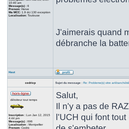
10:40 am
Message(s) :
6
Prenom:
Herve
Ma MCC:
1.9 dci 130 exception
Localisation:
Toulouse
J'aimerais quand 
débranche la batter
Haut
cedricp
Sujet du message :
Re: Probleme(s) vitre ar/étanchéit
Salut,
détoiteur tout temps
Il n'y a pas de RAZ
l'UCH qui font tout
Inscription :
Lun Jan 12, 2015
4:44 pm
Message(s) :
696
Localisation :
Montpellier
de s'embeter.
Prenom:
Cedric