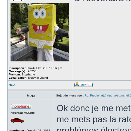
Inscription :
Dim Juil 15, 2007 9:26 pm
Message(s) :
70253
Prenom:
Stephane
Localisation:
Moisy le Gland
Haut
hluga
Sujet du message :
Re: Probleme(s) vitre ar/étanchéit
Ok donc je me mets
Nouveau MCCiste
me mets pas la rat
problèmes électro
Inscription :
Dim Mai 21, 2017