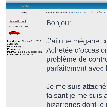
Auteur
hluga
Sujet du message :
Probleme(s) vitre ar/étanchéité av
Bonjour,
Nouveau MCCiste
J'ai une mégane cc
Inscription :
Dim Mai 21, 2017
10:40 am
Message(s) :
6
Achetée d'occasion 
Prenom:
Herve
Ma MCC:
1.9 dci 130 exception
Localisation:
Toulouse
problème de contro
parfaitement avec b
Je me suis attaché
faisant je me suis
bizarreries dont je