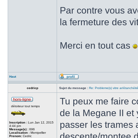
Par contre vous ave
la fermeture des vi
Merci en tout cas
Haut
cedricp
Sujet du message :
Re: Probleme(s) vitre ar/étanchéit
Tu peux me faire co
détoiteur tout temps
de la Megane II et 
passer les trames 
Inscription :
Lun Jan 12, 2015
4:44 pm
Message(s) :
696
Localisation :
Montpellier
descente/montee de
Prenom:
Cedric