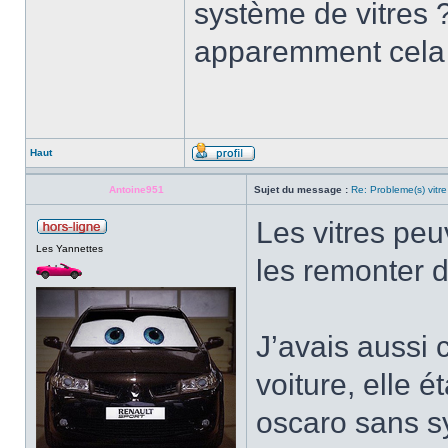
système de vitres 
apparemment cela n
Haut
Antoine951
Sujet du message :
Re: Probleme(s) vitre
Les vitres pe
Les Yannettes
les remonter 
J’avais aussi c
voiture, elle é
oscaro sans sy