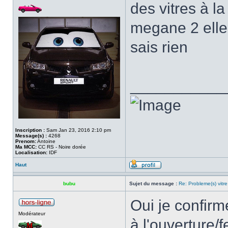
des vitres à la
megane 2 elle 
sais rien
___________
Inscription :
Sam Jan 23, 2016 2:10 pm
Message(s) :
4268
Prenom:
Antoine
Ma MCC:
CC RS - Noire dorée
Localisation:
IDF
Haut
bubu
Sujet du message :
Re: Probleme(s) vitre
Oui je confirm
Modérateur
à l'ouverture