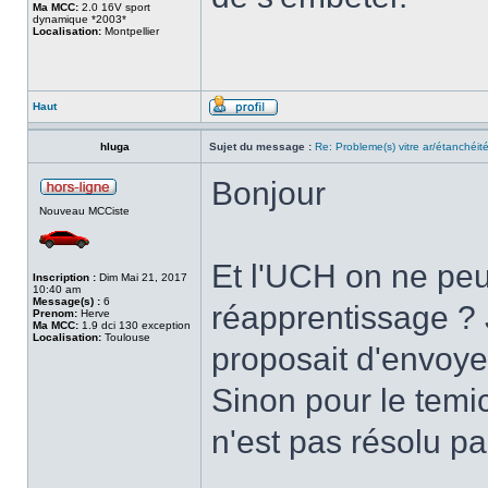
Ma MCC:
2.0 16V sport
dynamique *2003*
Localisation:
Montpellier
Haut
hluga
Sujet du message :
Re: Probleme(s) vitre ar/étanchéit
Bonjour
Nouveau MCCiste
Et l'UCH on ne peu
Inscription :
Dim Mai 21, 2017
10:40 am
Message(s) :
6
réapprentissage ? J
Prenom:
Herve
Ma MCC:
1.9 dci 130 exception
Localisation:
Toulouse
proposait d'envoy
Sinon pour le temi
n'est pas résolu p