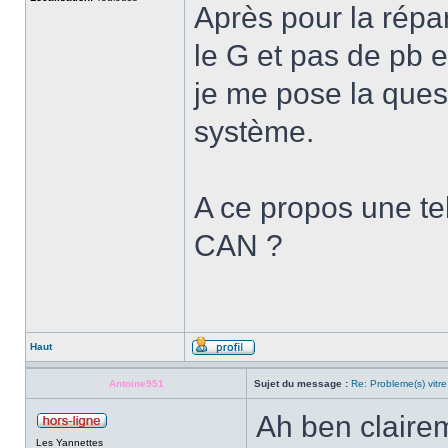
Après pour la répara
le G et pas de pb e
je me pose la quest
système.
A ce propos une tell
CAN ?
Haut
Antoine951
Sujet du message :
Re: Probleme(s) vitre
Ah ben clairem
Les Yannettes