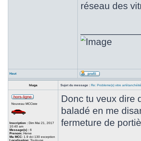
réseau des vi
___________
Haut
hluga
Sujet du message :
Re: Probleme(s) vitre ar/étanchéit
Donc tu veux dire 
Nouveau MCCiste
baladé en me disant
fermeture de portiè
Inscription :
Dim Mai 21, 2017
10:40 am
Message(s) :
6
Prenom:
Herve
Ma MCC:
1.9 dci 130 exception
Localisation:
Toulouse