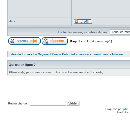
Haut
Afficher les messages publiés depuis :
Page
1
sur
1
[ 6 message(s) ]
Index du forum
»
La Mégane 2 Coupé Cabriolet et ses caractéristiques
»
Intérieur
Qui est en ligne ?
Utilisateur(s) parcourant ce forum : Aucun utilisateur inscrit et 2 invité(s)
Recherche de :
Propulsé par
php
Traduit e