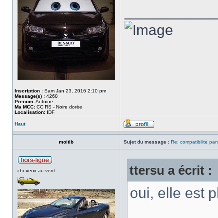
___________
Inscription :
Sam Jan 23, 2016 2:10 pm
Message(s) :
4268
Prenom:
Antoine
Ma MCC:
CC RS - Noire dorée
Localisation:
IDF
Haut
moitib
Sujet du message :
Re: compatibilité pa
ttersu a écrit :
cheveux au vent
oui, elle est 