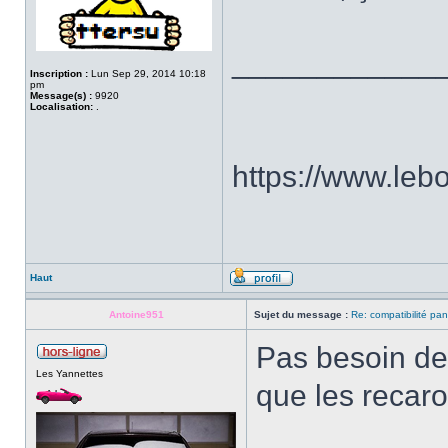
____________
Inscription :
Lun Sep 29, 2014 10:18
pm
Message(s) :
9920
Localisation:
.
https://www.le
Haut
Antoine951
Sujet du message :
Re: compatibilité pa
Pas besoin de 
Les Yannettes
que les recaro 