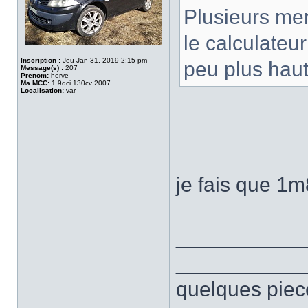
Plusieurs mem
le calculateu
Inscription :
Jeu Jan 31, 2019 2:15 pm
peu plus haut
Message(s) :
207
Prenom:
herve
Ma MCC:
1.9dci 130cv 2007
Localisation:
var
je fais que 1m
___________
___________
quelques piec