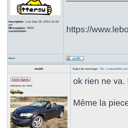
Inscription :
Lun Sep 29, 2014 10:18
pm
https://www.le
Message(s) :
9920
Localisation:
.
Haut
moitib
Sujet du message :
Re: compatibilité pa
ok rien ne va. 
cheveux au vent
Même la piece
___________