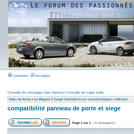
Connexion
Inscription
Consulter les messages sans réponse
|
Consulter les sujets actifs
Index du forum
»
La Mégane 2 Coupé Cabriolet et ses caractéristiques
»
Intérieur
compatibilité panneau de porte et siege
Page
1
sur
1
[ 6 message(s) ]