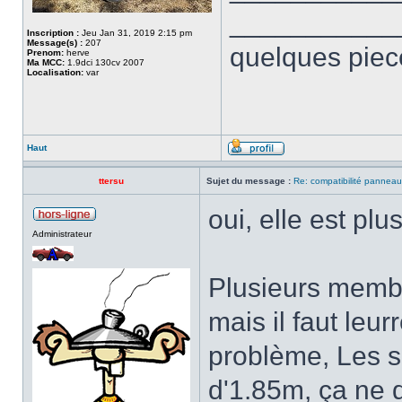
___________
Inscription :
Jeu Jan 31, 2019 2:15 pm
Message(s) :
207
quelques piec
Prenom:
herve
Ma MCC:
1.9dci 130cv 2007
Localisation:
var
Haut
ttersu
Sujet du message :
Re: compatibilité panneau
oui, elle est pl
Administrateur
Plusieurs membr
mais il faut leu
problème, Les su
d'1.85m, ça ne 