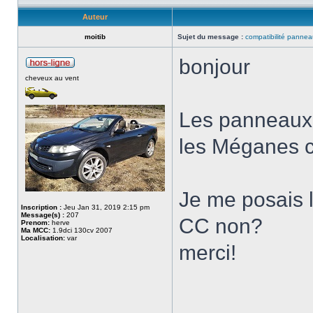
Auteur
moitib
Sujet du message :
compatibilité pannea
bonjour
cheveux au vent
Les panneaux d
les Méganes c
Je me posais l
Inscription :
Jeu Jan 31, 2019 2:15 pm
Message(s) :
207
CC non?
Prenom:
herve
Ma MCC:
1.9dci 130cv 2007
Localisation:
var
merci!
___________