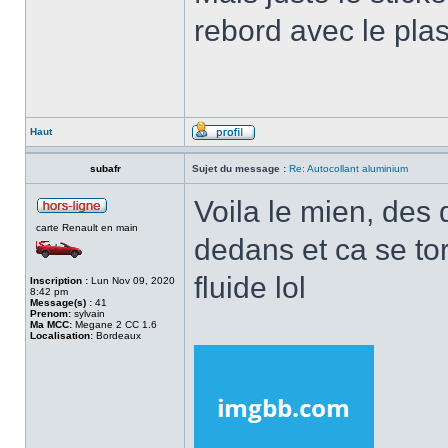
rebord avec le plas
Haut
subafr
Sujet du message :
Re: Autocollant aluminium
Voila le mien, des 
carte Renault en main
dedans et ca se tor
fluide lol
Inscription :
Lun Nov 09, 2020
8:42 pm
Message(s) :
41
Prenom:
sylvain
Ma MCC:
Megane 2 CC 1.6
Localisation:
Bordeaux