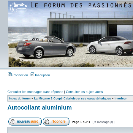
Connexion
Inscription
Consulter les messages sans réponse
|
Consulter les sujets actifs
Index du forum
»
La Mégane 2 Coupé Cabriolet et ses caractéristiques
»
Intérieur
Autocollant aluminium
Page
1
sur
1
[ 6 message(s) ]