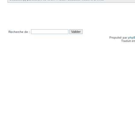
Recherche de :
Propulsé par
php
Traduit e