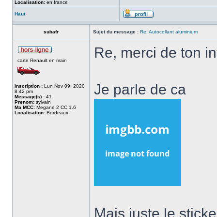
Localisation:
en france
Haut
subafr
Sujet du message :
Re: Autocollant aluminium
Re, merci de ton i
carte Renault en main
Je parle de ca
Inscription :
Lun Nov 09, 2020
8:42 pm
Message(s) :
41
Prenom:
sylvain
Ma MCC:
Megane 2 CC 1.6
Localisation:
Bordeaux
Mais juste le stic