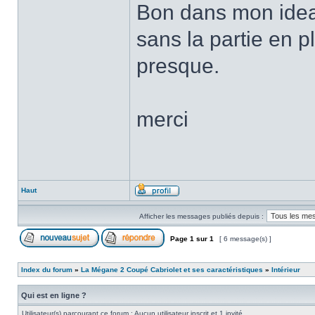
Bon dans mon ideal 
sans la partie en p
presque.
merci
Haut
Afficher les messages publiés depuis :
Page
1
sur
1
[ 6 message(s) ]
Index du forum
»
La Mégane 2 Coupé Cabriolet et ses caractéristiques
»
Intérieur
Qui est en ligne ?
Utilisateur(s) parcourant ce forum : Aucun utilisateur inscrit et 1 invité