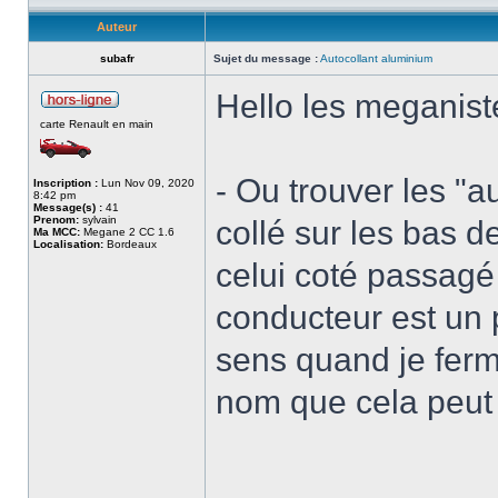
Auteur
subafr
Sujet du message :
Autocollant aluminium
Hello les meganist
carte Renault en main
- Ou trouver les "a
Inscription :
Lun Nov 09, 2020
8:42 pm
Message(s) :
41
Prenom:
sylvain
collé sur les bas d
Ma MCC:
Megane 2 CC 1.6
Localisation:
Bordeaux
celui coté passagé 
conducteur est un p
sens quand je ferm
nom que cela peut 