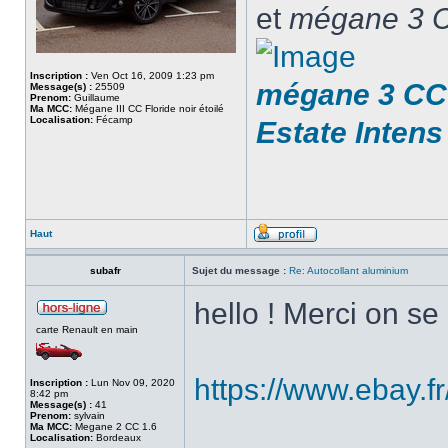
et
mégane 3 C
Inscription :
Ven Oct 16, 2009 1:23 pm
mégane 3 CC 
Message(s) :
25509
Prenom:
Guillaume
Ma MCC:
Mégane III CC Floride noir étoilé
Localisation:
Fécamp
Estate Intens
Haut
subafr
Sujet du message :
Re: Autocollant aluminium
hello ! Merci on s
carte Renault en main
https://www.ebay.f
Inscription :
Lun Nov 09, 2020
8:42 pm
Message(s) :
41
Prenom:
sylvain
Ma MCC:
Megane 2 CC 1.6
Localisation:
Bordeaux