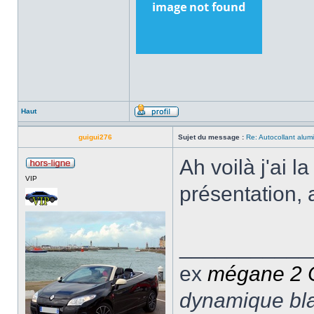
Haut
guigui276
Sujet du message :
Re: Autocollant alum
Ah voilà j'ai 
VIP
présentation, a
___________
ex
mégane 2
dynamique blan