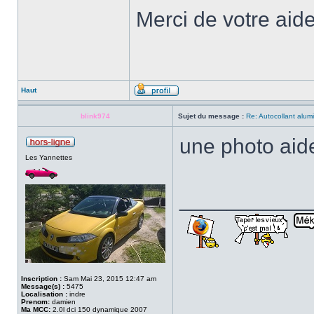
Merci de votre aide
Haut
blink974
Sujet du message :
Re: Autocollant alum
une photo aide
Les Yannettes
___________
Inscription :
Sam Mai 23, 2015 12:47 am
Message(s) :
5475
Localisation :
indre
Prenom:
damien
Ma MCC:
2.0l dci 150 dynamique 2007