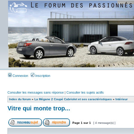
Connexion
Inscription
Consulter les messages sans réponse
|
Consulter les sujets actifs
Index du forum
»
La Mégane 2 Coupé Cabriolet et ses caractéristiques
»
Intérieur
Vitre qui monte trop...
Page
1
sur
1
[ 4 message(s) ]