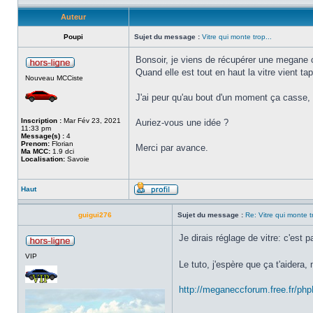
Auteur
Poupi
Sujet du message :
Vitre qui monte trop...
Bonsoir, je viens de récupérer une megane cc
Quand elle est tout en haut la vitre vient ta
Nouveau MCCiste
J'ai peur qu'au bout d'un moment ça casse, p
Inscription :
Mar Fév 23, 2021
Auriez-vous une idée ?
11:33 pm
Message(s) :
4
Prenom:
Florian
Merci par avance.
Ma MCC:
1.9 dci
Localisation:
Savoie
Haut
guigui276
Sujet du message :
Re: Vitre qui monte tr
Je dirais réglage de vitre: c'est 
VIP
Le tuto, j'espère que ça t'aider
http://meganeccforum.free.fr/p