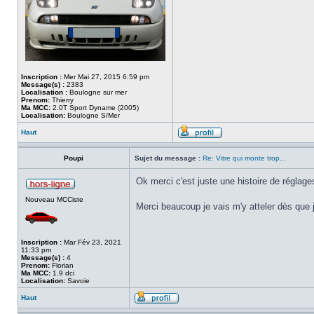
Inscription :
Mer Mai 27, 2015 6:59 pm
Message(s) :
2383
Localisation :
Boulogne sur mer
Prenom:
Thierry
Ma MCC:
2.0T Sport Dyname (2005)
Localisation:
Boulogne S/Mer
Haut
Poupi
Sujet du message :
Re: Vitre qui monte trop...
Ok merci c'est juste une histoire de réglages
Nouveau MCCiste
Merci beaucoup je vais m'y atteler dès que j
Inscription :
Mar Fév 23, 2021
11:33 pm
Message(s) :
4
Prenom:
Florian
Ma MCC:
1.9 dci
Localisation:
Savoie
Haut