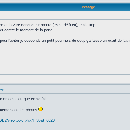
Message
 et la vitre conducteur monte ( c'est déjà ça), mais trop.
per contre le montant de la porte.
our l'éviter je descends un petit peu mais du coup ça laisse un écart de l'aut
op...
par en-dessous que ça se fait
a, même sans les photos
hpBB2/viewtopic.php?f=38&t=6620