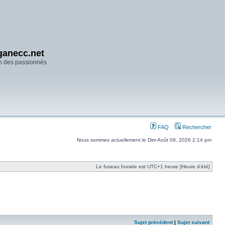
anecc.net
n des passionnés
FAQ
Rechercher
Nous sommes actuellement le Dim Août 09, 2026 2:14 pm
Le fuseau horaire est UTC+1 heure [Heure d’été]
Sujet précédent
|
Sujet suivant