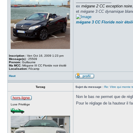
_________________
ex
mégane 2 CC
exception noire
et
mégane 3 CC dynamique blan
mégane 3 CC Floride noir étoil
Inscription :
Ven Oct 16, 2009 1:23 pm
Message(s) :
25509
Prenom:
Guillaume
Ma MCC:
Mégane III CC Floride noir étoilé
Localisation:
Fécamp
Haut
Tarzag
Sujet du message :
Re: Vitre qui monte tr
Non le bas ne permet que de régle
Pour le réglage de la hauteur il 
Luxe Privilège