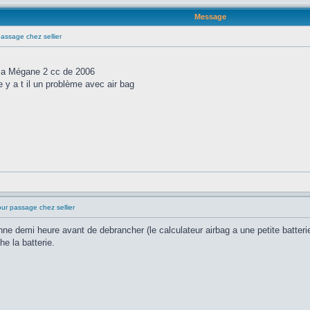
Message
assage chez sellier
ma Mégane 2 cc de 2006
ge y a t il un problème avec air bag
ur passage chez sellier
onne demi heure avant de debrancher (le calculateur airbag a une petite batterie
he la batterie.