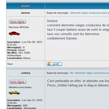
Auteur
daniela
Sujet du message :
démonter siège conducteur pour p
bonjour,
comment démonter sièges conducteur de 
Nouveau MCCiste
faut il couper batterie avant de sortir le siè
tous vos conseils sont les bienvenus
cordialement Daniela
Inscription :
Lun Fév 08, 2021
8:23 pm
Message(s) :
9
Prenom:
daniel
Ma MCC:
16V, 2006,
Authentique
Localisation:
Alsace
Haut
cedricp
Sujet du message :
Re: démonter siège conducteur po
C'est preferable en effet, et attendre une b
Perso, j'inhibe l'airbag par le diag et debranc
détoiteur tout temps
Inscription :
Lun Jan 12, 2015
4:44 pm
Message(s) :
696
Localisation :
Montpellier