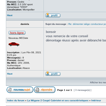
Prenom:
Cedric
Ma MCC:
2.0 16V sport
dynamique *2003*
Localisation:
Montpellier
Haut
daniela
Sujet du message :
Re: démonter siège conducteur po
bonsoir
vous remercie de votre conseil
Nouveau MCCiste
démontage réussi après avoir débranché bat
Inscription :
Lun Fév 08, 2021
8:23 pm
Message(s) :
9
Prenom:
daniel
Ma MCC:
16V, 2006,
Authentique
Localisation:
Alsace
Haut
Afficher les m
Page
1
sur
1
[ 3 message(s) ]
Index du forum
»
La Mégane 2 Coupé Cabriolet et ses caractéristiques
»
Intérieur