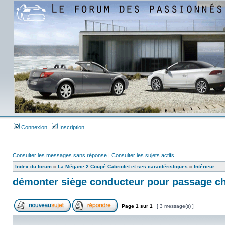
Connexion
Inscription
Consulter les messages sans réponse
|
Consulter les sujets actifs
Index du forum
»
La Mégane 2 Coupé Cabriolet et ses caractéristiques
»
Intérieur
démonter siège conducteur pour passage che
Page
1
sur
1
[ 3 message(s) ]