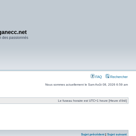
anecc.net
n des passionnés
FAQ
Rechercher
Nous sommes actuellement le Sam Août 08, 2026 6:59 am
Le fuseau horaire est UTC+1 heure [Heure d’été]
Sujet précédent
|
Sujet suivant