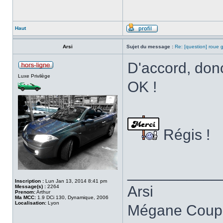
Haut
Arsi
Sujet du message :
Re: [question] roue g
D'accord, donc 
Luxe Privilège
OK !
Régis !
___________
Inscription :
Lun Jan 13, 2014 8:41 pm
Arsi
Message(s) :
2264
Prenom:
Arthur
Ma MCC:
1.9 DCi 130, Dynamique, 2006
Localisation:
Lyon
Mégane Coupé