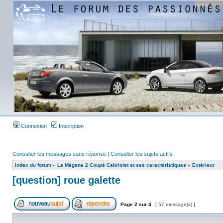
Connexion
Inscription
Consulter les messages sans réponse
|
Consulter les sujets actifs
Index du forum
»
La Mégane 2 Coupé Cabriolet et ses caractéristiques
»
Extérieur
[question] roue galette
Page
2
sur
4
[ 57 message(s) ]