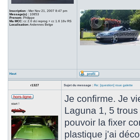
Inscription :
Mer Nov 21, 2007 8:47 pm
Message(s) :
10853
Prenom:
Philippe
Ma MCC:
cc 2.0 dci reprog + cc 1.6 16v RS
Localisation:
Ardennes Belge
Haut
r1327
Sujet du message :
Re: [question] roue galette
Je confirme. Je v
start !
Laguna 1, 5 trous
pouvoir la fixer c
plastique j'ai déc