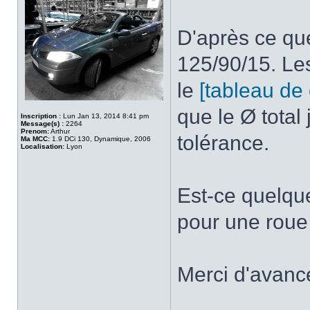
D'après ce que
125/90/15. Le
le
[tableau de
que le Ø total
Inscription :
Lun Jan 13, 2014 8:41 pm
Message(s) :
2264
Prenom:
Arthur
tolérance.
Ma MCC:
1.9 DCi 130, Dynamique, 2006
Localisation:
Lyon
Est-ce quelqu
pour une rou
Merci d'avan