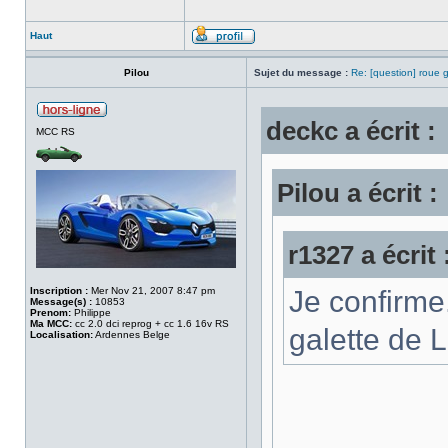
Haut
Pilou
Sujet du message :
Re: [question] roue g
deckc a écrit :
MCC RS
Pilou a écrit :
r1327 a écrit 
Inscription :
Mer Nov 21, 2007 8:47 pm
Je confirme
Message(s) :
10853
Prenom:
Philippe
Ma MCC:
cc 2.0 dci reprog + cc 1.6 16v RS
galette de 
Localisation:
Ardennes Belge