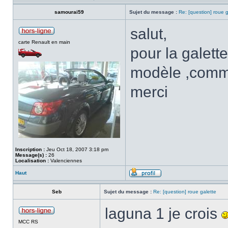
samourai59
Sujet du message :
Re: [question] roue g
salut,
carte Renault en main
pour la galett
modèle ,comme
merci
Inscription :
Jeu Oct 18, 2007 3:18 pm
Message(s) :
26
Localisation :
Valenciennes
Haut
Seb
Sujet du message :
Re: [question] roue galette
laguna 1 je crois
MCC RS