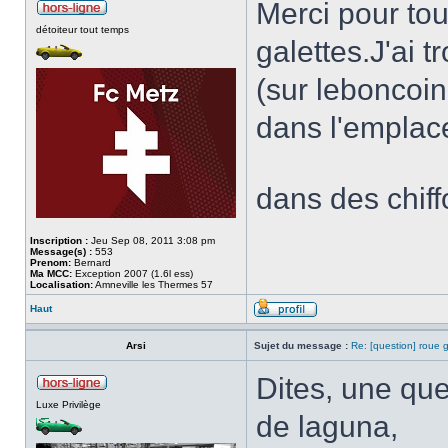
Merci pour tou
détoiteur tout temps
galettes.J'ai 
(sur leboncoin
dans l'emplac
dans des chi
Inscription :
Jeu Sep 08, 2011 3:08 pm
Message(s) :
553
Prenom:
Bernard
Ma MCC:
Exception 2007 (1.6l ess)
Localisation:
Amneville les Thermes 57
Haut
Arsi
Sujet du message :
Re: [question] roue g
Dites, une que
Luxe Privilège
de laguna,