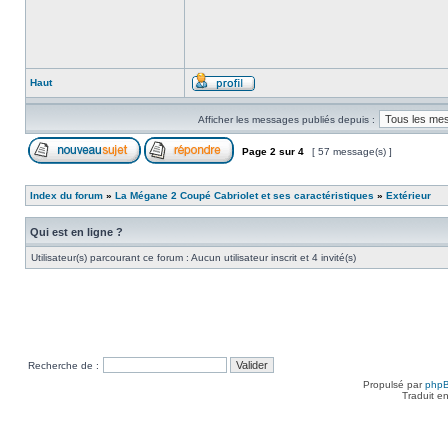
Haut
Afficher les messages publiés depuis :
Page
2
sur
4
[ 57 message(s) ]
Index du forum
»
La Mégane 2 Coupé Cabriolet et ses caractéristiques
»
Extérieur
Qui est en ligne ?
Utilisateur(s) parcourant ce forum : Aucun utilisateur inscrit et 4 invité(s)
Recherche de :
Propulsé par
php
Traduit e