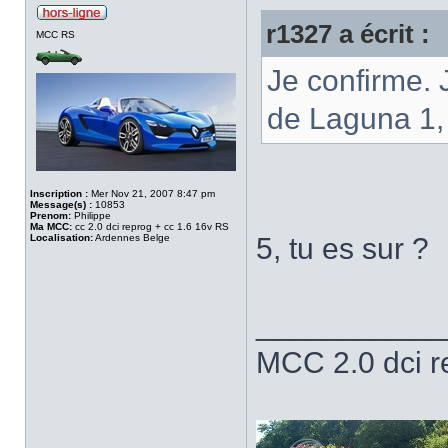
r1327 a écrit :
MCC RS
Je confirme. 
de Laguna 1,
Inscription :
Mer Nov 21, 2007 8:47 pm
Message(s) :
10853
Prenom:
Philippe
Ma MCC:
cc 2.0 dci reprog + cc 1.6 16v RS
Localisation:
Ardennes Belge
5, tu es sur ?
___________
MCC 2.0 dci 