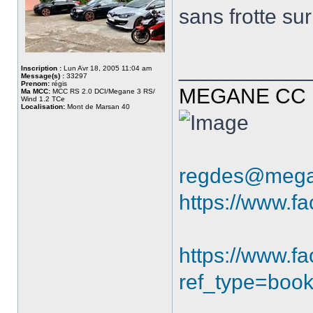
sans frotte sur
___________
Inscription :
Lun Avr 18, 2005 11:04 am
Message(s) :
33297
Prenom:
régis
MEGANE CC R
Ma MCC:
MCC RS 2.0 DCI/Megane 3 RS/
Wind 1.2 TCe
Localisation:
Mont de Marsan 40
regdes@mega
https://www.f
https://www.
ref_type=boo