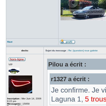
Haut
deckc
Sujet du message :
Re: [question] roue galette
Pilou a écrit :
VIP
r1327 a écrit :
Je confirme. Je v
Laguna 1,
5 trou
Inscription :
Mer Juin 14, 2006
9:22 pm
Message(s) :
15959