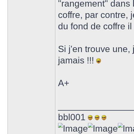
"rangement" dans l
coffre, par contre,
du fond de coffre il
Si j'en trouve une, 
jamais !!!
A+
______________
bbl001