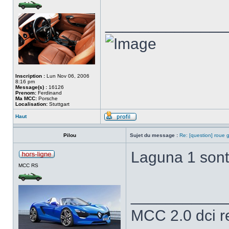
______________
Inscription :
Lun Nov 06, 2006
8:16 pm
Message(s) :
16126
Prenom:
Ferdinand
Ma MCC:
Porsche
Localisation:
Stuttgart
Haut
Pilou
Sujet du message :
Re: [question] roue g
Laguna 1 son
MCC RS
___________
MCC 2.0 dci 