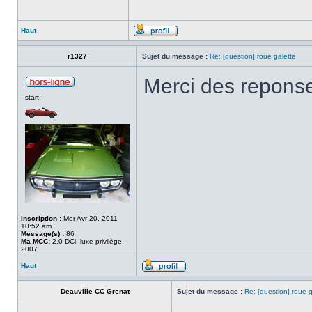
Haut
r1327
Sujet du message :
Re: [question] roue galette
Merci des reponse
start !
Inscription :
Mer Avr 20, 2011
10:52 am
Message(s) :
86
Ma MCC:
2.0 DCi, luxe privilège,
2007
Haut
Deauville CC Grenat
Sujet du message :
Re: [question] roue g