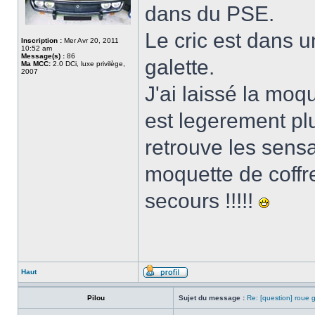
dans du PSE.
Le cric est dans 
Inscription :
Mer Avr 20, 2011
10:52 am
Message(s) :
86
galette.
Ma MCC:
2.0 DCi, luxe privilège,
2007
J'ai laissé la moqu
est legerement pl
retrouve les sensa
moquette de coffr
secours !!!!!
Haut
Pilou
Sujet du message :
Re: [question] roue g