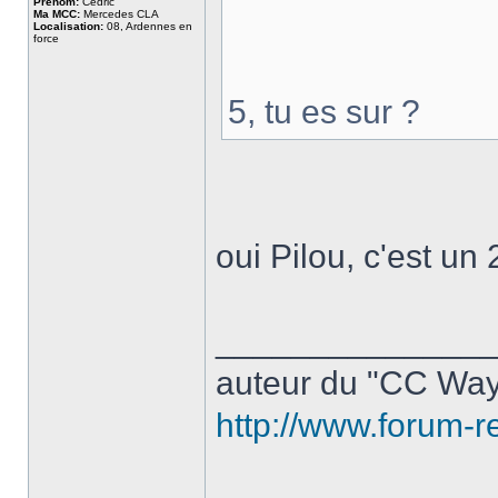
Prenom:
Cédric
Ma MCC:
Mercedes CLA
Localisation:
08, Ardennes en
force
5, tu es sur ?
oui Pilou, c'est u
______________
auteur du "CC Way
http://www.forum-r