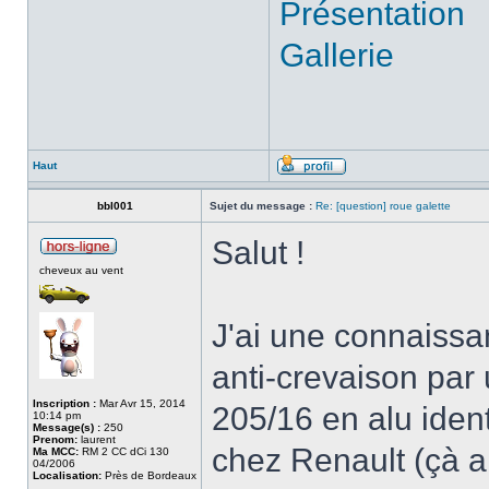
Présentation
Gallerie
Haut
bbl001
Sujet du message :
Re: [question] roue galette
Salut !
cheveux au vent
J'ai une connaissa
anti-crevaison par
Inscription :
Mar Avr 15, 2014
205/16 en alu ident
10:14 pm
Message(s) :
250
Prenom:
laurent
chez Renault (çà aid
Ma MCC:
RM 2 CC dCi 130
04/2006
Localisation:
Près de Bordeaux