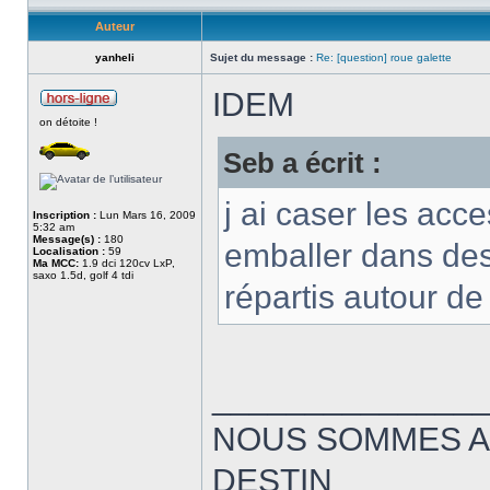
Auteur
yanheli
Sujet du message :
Re: [question] roue galette
IDEM
on détoite !
Seb a écrit :
j ai caser les acc
Inscription :
Lun Mars 16, 2009
5:32 am
Message(s) :
180
emballer dans des 
Localisation :
59
Ma MCC:
1.9 dci 120cv LxP,
saxo 1.5d, golf 4 tdi
répartis autour de 
______________
NOUS SOMMES A
DESTIN