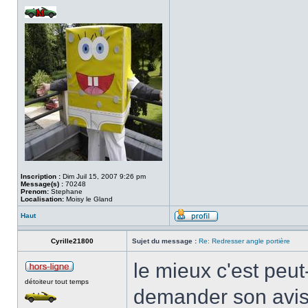
Inscription :
Dim Juil 15, 2007 9:26 pm
Message(s) :
70248
Prenom:
Stephane
Localisation:
Moisy le Gland
Haut
Cyrille21800
Sujet du message :
Re: Redresser angle portière
le mieux c'est peut-
détoiteur tout temps
demander son avi