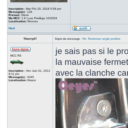
Inscription :
Mar Fév 20, 2018 5:58 pm
Message(s) :
126
Prenom:
Steve
Ma MCC:
1.6 Luxe Privilège 10/2004
Localisation:
Rennes
Haut
Thierry67
Sujet du message :
Re: Redresser angle portière
je sais pas si le p
MCC RS
la mauvaise fermetu
avec la clanche car
Inscription :
Ven Juin 01, 2012
8:11 pm
Message(s) :
4345
Localisation:
Alsace