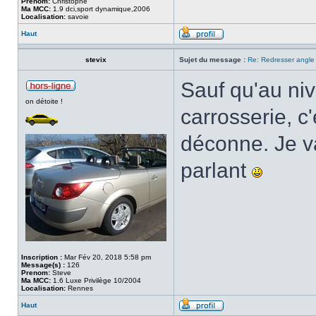
Prenom:
Christophe
Ma MCC:
1.9 dci,sport dynamique,2006
Localisation:
savoie
Haut
stevix
Sujet du message :
Re: Redresser angle 
Sauf qu'au niv
on détoite !
carrosserie, c
déconne. Je v
parlant
Inscription :
Mar Fév 20, 2018 5:58 pm
Message(s) :
126
Prenom:
Steve
Ma MCC:
1.6 Luxe Privilège 10/2004
Localisation:
Rennes
Haut