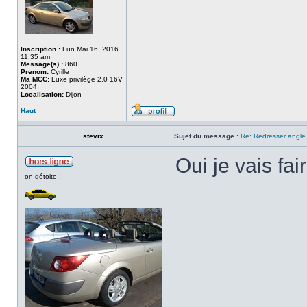
Inscription :
Lun Mai 16, 2016
11:35 am
Message(s) :
860
Prenom:
Cyrille
Ma MCC:
Luxe privilège 2.0 16V
2004
Localisation:
Dijon
Haut
stevix
Sujet du message :
Re: Redresser angle 
Oui je vais fai
on détoite !