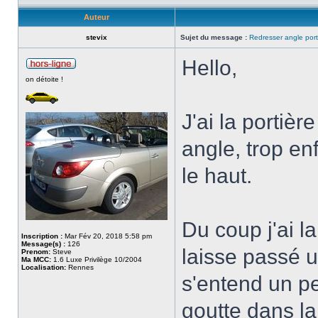
Auteur
stevix
Sujet du message :
Redresser angle port
Hello,
on détoite !
J'ai la portiè
angle, trop en
le haut.
Du coup j'ai la
Inscription :
Mar Fév 20, 2018 5:58 pm
Message(s) :
126
laisse passé un
Prenom:
Steve
Ma MCC:
1.6 Luxe Privilège 10/2004
Localisation:
Rennes
s'entend un peu
goutte dans la