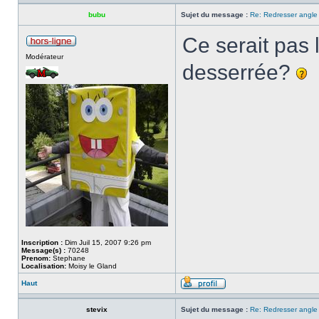
bubu
Sujet du message :
Re: Redresser angle 
Ce serait pas 
Modérateur
desserrée?
Inscription :
Dim Juil 15, 2007 9:26 pm
Message(s) :
70248
Prenom:
Stephane
Localisation:
Moisy le Gland
Haut
stevix
Sujet du message :
Re: Redresser angle 