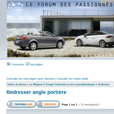
Connexion
Inscription
Consulter les messages sans réponse
|
Consulter les sujets actifs
Index du forum
»
La Mégane 2 Coupé Cabriolet et ses caractéristiques
»
Extérieur
Redresser angle portière
Page
1
sur
1
[ 11 message(s) ]