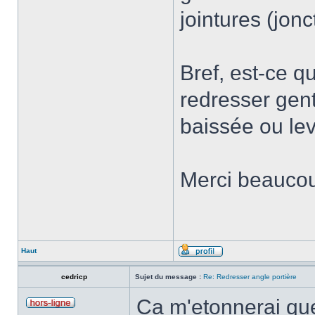
jointures (jonc
Bref, est-ce q
redresser gent
baissée ou le
Merci beauco
Haut
cedricp
Sujet du message :
Re: Redresser angle portière
Ca m'etonnerai que c