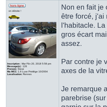
Non en fait je 
on détoite !
être forcé, j'
l'habitacle. La
gros écart mai
assez.
Par contre je 
Inscription :
Mar Fév 20, 2018 5:58 pm
Message(s) :
126
axes de la vit
Prenom:
Steve
Ma MCC:
1.6 Luxe Privilège 10/2004
Localisation:
Rennes
Je remarque au
parebrise (sur
garnie sur la p