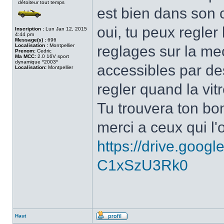
détoiteur tout temps
est bien dans son c
oui, tu peux regler 
Inscription :
Lun Jan 12, 2015
4:44 pm
Message(s) :
696
Localisation :
Montpellier
reglages sur la mec
Prenom:
Cedric
Ma MCC:
2.0 16V sport
dynamique *2003*
accessibles par de
Localisation:
Montpellier
regler quand la vi
Tu trouvera ton bon
merci a ceux qui l'o
https://drive.goog
C1xSzU3Rk0
Haut