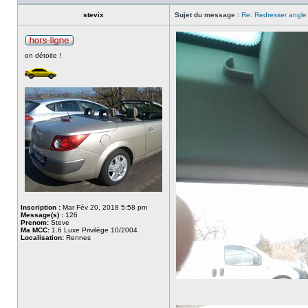
stevix
Sujet du message :
Re: Redresser angle 
on détoite !
Inscription :
Mar Fév 20, 2018 5:58 pm
Message(s) :
126
Prenom:
Steve
Ma MCC:
1.6 Luxe Privilège 10/2004
Localisation:
Rennes