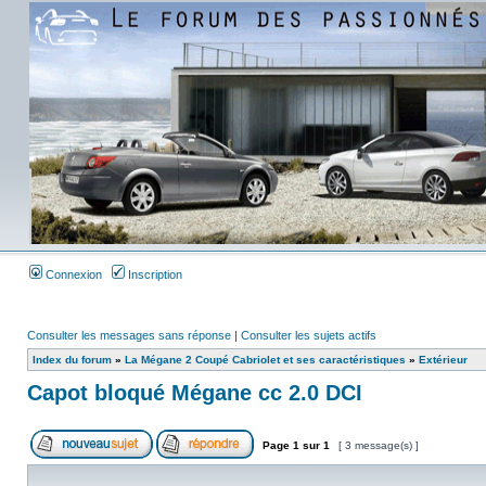
Connexion
Inscription
Consulter les messages sans réponse
|
Consulter les sujets actifs
Index du forum
»
La Mégane 2 Coupé Cabriolet et ses caractéristiques
»
Extérieur
Capot bloqué Mégane cc 2.0 DCI
Page
1
sur
1
[ 3 message(s) ]