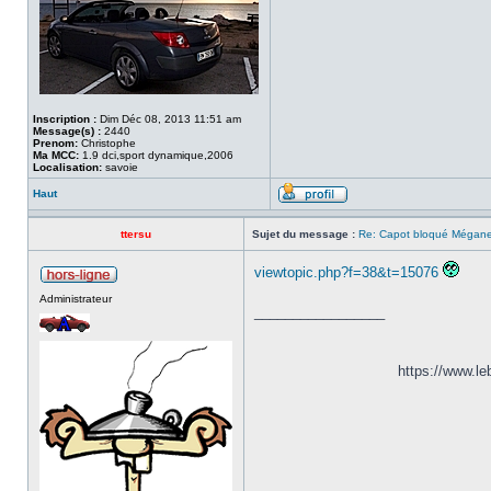
Inscription :
Dim Déc 08, 2013 11:51 am
Message(s) :
2440
Prenom:
Christophe
Ma MCC:
1.9 dci,sport dynamique,2006
Localisation:
savoie
Haut
ttersu
Sujet du message :
Re: Capot bloqué Mégane
viewtopic.php?f=38&t=15076
Administrateur
_________________
https://www.l