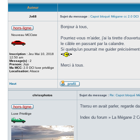
Auteur
Jo68
Sujet du message :
Capot bloqué Mégane cc 2.0 DCI
Bonjour à tous,
Nouveau MCCiste
Pourriez-vous m'aider, j'ai la tirette d'ouve
le câble en passant par la calandre.
Si quelqu'un pourrait me guider précisément 
Inscription :
Jeu Mai 10, 2018
12:50 am
Message(s) :
2
Prenom:
Jojo
Merci à tous.
Ma MCC:
2.0 DCI luxe privilège
Localisation:
Alsace
Haut
chrissphotos
Sujet du message :
Re: Capot bloqué M
Ttersu en avait parler, regarde d
Luxe Privilège
Index du forum » La Mégane 2 Cou