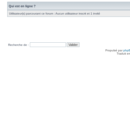
Qui est en ligne ?
Utilisateur(s) parcourant ce forum : Aucun utilisateur inscrit et 1 invité
Recherche de :
Propulsé par
php
Traduit e