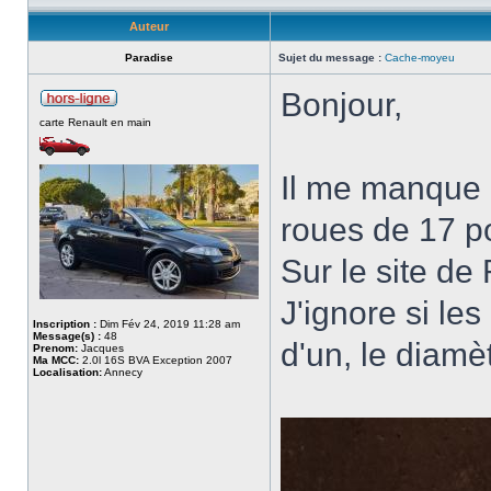
Auteur
Paradise
Sujet du message :
Cache-moyeu
Bonjour,
carte Renault en main
Il me manque
roues de 17 p
Sur le site de 
J'ignore si les
Inscription :
Dim Fév 24, 2019 11:28 am
Message(s) :
48
d'un, le diamè
Prenom:
Jacques
Ma MCC:
2.0l 16S BVA Exception 2007
Localisation:
Annecy