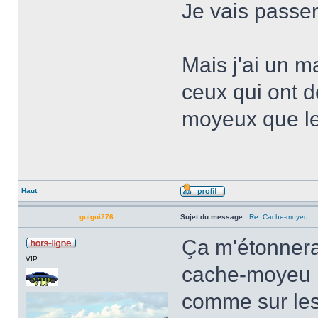
Je vais passer
Mais j'ai un m
ceux qui ont 
moyeux que l
Haut
guigui276
Sujet du message :
Re: Cache-moyeu
Ça m'étonnerai
VIP
cache-moyeu po
comme sur les