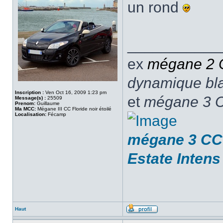
un rond
___________
ex
mégane 2
dynamique blan
Inscription :
Ven Oct 16, 2009 1:23 pm
et
mégane 3 C
Message(s) :
25509
Prenom:
Guillaume
Ma MCC:
Mégane III CC Floride noir étoilé
Localisation:
Fécamp
mégane 3 CC 
Estate Intens
Haut