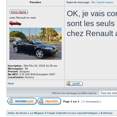
Paradise
Sujet du message :
Re: Cache-moyeu
OK, je vais c
carte Renault en main
sont les seuls
chez Renault a
Inscription :
Dim Fév 24, 2019 11:28 am
Message(s) :
48
Prenom:
Jacques
Ma MCC:
2.0l 16S BVA Exception 2007
Localisation:
Annecy
Haut
Afficher les messages publiés depuis :
Page
1
sur
1
[ 3 message(s) ]
Index du forum
»
La Mégane 2 Coupé Cabriolet et ses caractéristiques
»
Extérieur