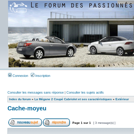
Connexion
Inscription
Consulter les messages sans réponse
|
Consulter les sujets actifs
Index du forum
»
La Mégane 2 Coupé Cabriolet et ses caractéristiques
»
Extérieur
Cache-moyeu
Page
1
sur
1
[ 3 message(s) ]