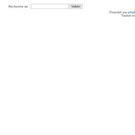
Recherche de :
Propulsé par
php
Traduit e