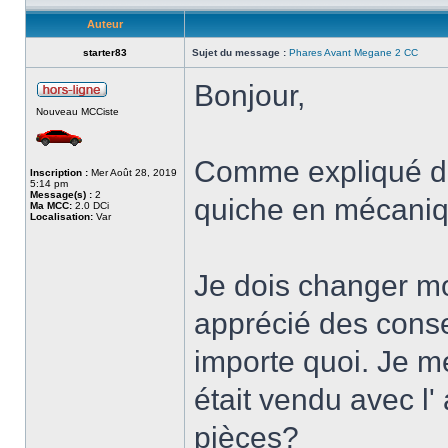
Auteur
starter83
Sujet du message :
Phares Avant Megane 2 CC
Bonjour,
Nouveau MCCiste
Comme expliqué da
Inscription :
Mer Août 28, 2019
5:14 pm
Message(s) :
2
quiche en mécaniq
Ma MCC:
2.0 DCi
Localisation:
Var
Je dois changer mon
apprécié des cons
importe quoi. Je m
était vendu avec l
pièces?