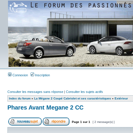
Connexion
Inscription
Consulter les messages sans réponse
|
Consulter les sujets actifs
Index du forum
»
La Mégane 2 Coupé Cabriolet et ses caractéristiques
»
Extérieur
Phares Avant Megane 2 CC
Page
1
sur
1
[ 2 message(s) ]