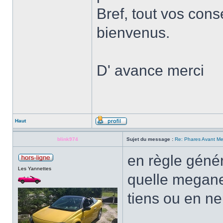
Bref, tout vos cons
bienvenus.
D' avance merci
Haut
blink974
Sujet du message :
Re: Phares Avant M
en règle génér
Les Yannettes
quelle megan
tiens ou en ne