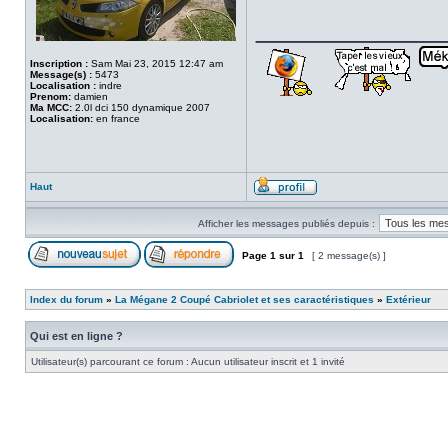
___________
Inscription :
Sam Mai 23, 2015 12:47 am
Message(s) :
5473
Localisation :
indre
Prenom:
damien
Ma MCC:
2.0l dci 150 dynamique 2007
Localisation:
en france
Haut
Afficher les messages publiés depuis :
Page
1
sur
1
[ 2 message(s) ]
Index du forum
»
La Mégane 2 Coupé Cabriolet et ses caractéristiques
»
Extérieur
Qui est en ligne ?
Utilisateur(s) parcourant ce forum : Aucun utilisateur inscrit et 1 invité