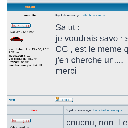
Auteur
andre64
Sujet du message :
attache remorque
Salut ;
Nouveau MCCiste
je voudrais savoir
CC , est le meme q
Inscription :
Lun Fév 08, 2021
8:27 am
Message(s) :
16
j'en cherche un....
Localisation :
pau 64
Prenom:
andré
Localisation:
pau 64000
merci
Haut
ttersu
Sujet du message :
Re: attache remorque
coucou, non. Le
Administrateur