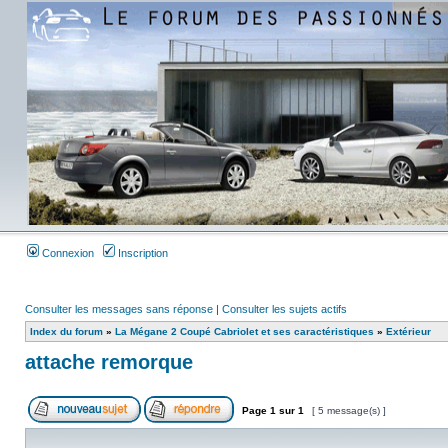
Connexion
Inscription
Consulter les messages sans réponse
|
Consulter les sujets actifs
Index du forum
»
La Mégane 2 Coupé Cabriolet et ses caractéristiques
»
Extérieur
attache remorque
Page
1
sur
1
[ 5 message(s) ]