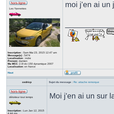
moi j'en ai un
Les Yannettes
___________
Inscription :
Sam Mai 23, 2015 12:47 am
Message(s) :
5474
Localisation :
indre
Prenom:
damien
Ma MCC:
2.0l dci 150 dynamique 2007
Localisation:
en france
Haut
cedricp
Sujet du message :
Re: attache remorque
Moi j'en ai un sur 
détoiteur tout temps
Inscription :
Lun Jan 12, 2015
4:44 pm