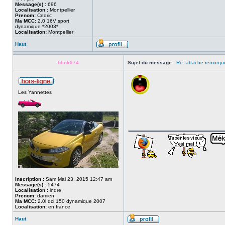
Message(s) :
696
Localisation :
Montpellier
Prenom:
Cedric
Ma MCC:
2.0 16V sport
dynamique *2003*
Localisation:
Montpellier
Haut
blink974
Sujet du message :
Re: attache remorqu
Les Yannettes
___________
Inscription :
Sam Mai 23, 2015 12:47 am
Message(s) :
5474
Localisation :
indre
Prenom:
damien
Ma MCC:
2.0l dci 150 dynamique 2007
Localisation:
en france
Haut