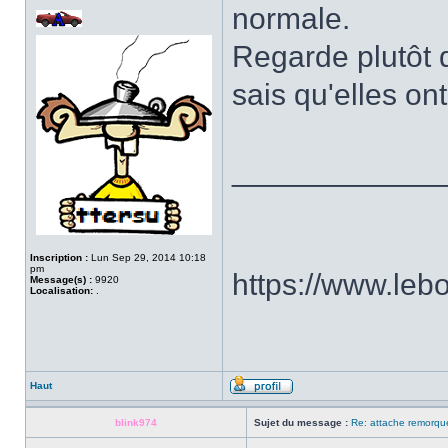
normale.
Regarde plutôt 
sais qu'elles o
____________
Inscription :
Lun Sep 29, 2014 10:18
pm
https://www.le
Message(s) :
9920
Localisation:
.
Haut
blink974
Sujet du message :
Re: attache remorqu