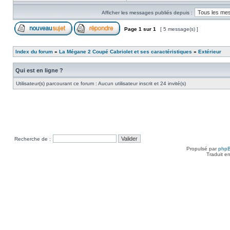
Afficher les messages publiés depuis :
Page
1
sur
1
[ 5 message(s) ]
Index du forum
»
La Mégane 2 Coupé Cabriolet et ses caractéristiques
»
Extérieur
Qui est en ligne ?
Utilisateur(s) parcourant ce forum : Aucun utilisateur inscrit et 24 invité(s)
Recherche de :
Propulsé par
php
Traduit e