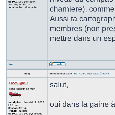
Ma MCC:
2.0 16V sport
dynamique *2003*
charniere), comm
Localisation:
Montpellier
Aussi ta cartograph
membres (non prese
mettre dans un esp
Haut
tooffy
Sujet du message :
Re: Coffre impossible à ouvrir.
salut,
carte Renault en main
oui dans la gaine à
Inscription :
Jeu Mai 19, 2022
9:03 pm
Message(s) :
43
Prenom:
Nicolas
Ma MCC:
2.0 16v Dynamique