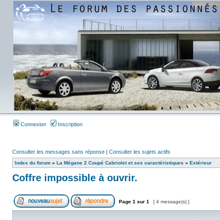
Connexion
Inscription
Consulter les messages sans réponse
|
Consulter les sujets actifs
Index du forum
»
La Mégane 2 Coupé Cabriolet et ses caractéristiques
»
Extérieur
Coffre impossible à ouvrir.
Page
1
sur
1
[ 4 message(s) ]