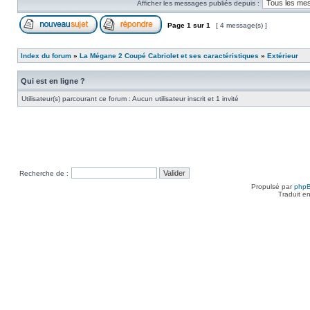
Afficher les messages publiés depuis :
Page
1
sur
1
[ 4 message(s) ]
Index du forum
»
La Mégane 2 Coupé Cabriolet et ses caractéristiques
»
Extérieur
Qui est en ligne ?
Utilisateur(s) parcourant ce forum : Aucun utilisateur inscrit et 1 invité
Recherche de :
Propulsé par
php
Traduit e