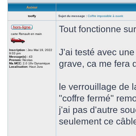
Auteur
tooffy
Sujet du message :
Coffre impossible à ouvrir.
Tout fonctionne sur 
carte Renault en main
J'ai testé avec une
Inscription :
Jeu Mai 19, 2022
9:03 pm
Message(s) :
43
Prenom:
Nicolas
grave, ca me fera d
Ma MCC:
2.0 16v Dynamique
Localisation:
Haut Jura
le verrouillage de l
"coffre fermé" remo
j'ai pas d'autre sou
seulement ce câble