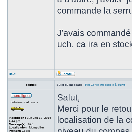
commande la serrur
J'avais commandé d
uch, ca ira en stoc
Haut
cedricp
Sujet du message :
Re: Coffre impossible à ouvrir.
Salut,
détoiteur tout temps
Merci pour le retou
localisation de la
Inscription :
Lun Jan 12, 2015
4:44 pm
Message(s) :
696
Localisation :
Montpellier
niveau du compas d
Prenom:
Cedric