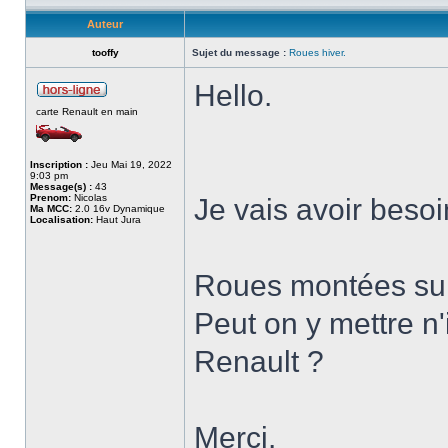
Auteur
tooffy
Sujet du message :
Roues hiver.
Hello.
carte Renault en main
Inscription :
Jeu Mai 19, 2022
9:03 pm
Message(s) :
43
Prenom:
Nicolas
Je vais avoir besoi
Ma MCC:
2.0 16v Dynamique
Localisation:
Haut Jura
Roues montées sur 
Peut on y mettre n
Renault ?
Merci.