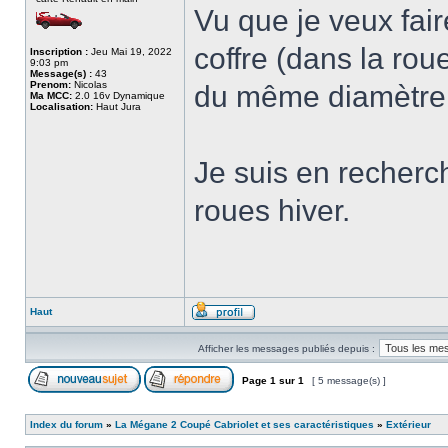
Vu que je veux fai
coffre (dans la rou
Inscription :
Jeu Mai 19, 2022
9:03 pm
Message(s) :
43
Prenom:
Nicolas
du même diamètre
Ma MCC:
2.0 16v Dynamique
Localisation:
Haut Jura
Je suis en recherc
roues hiver.
Haut
Afficher les messages publiés depuis :
Page
1
sur
1
[ 5 message(s) ]
Index du forum
»
La Mégane 2 Coupé Cabriolet et ses caractéristiques
»
Extérieur