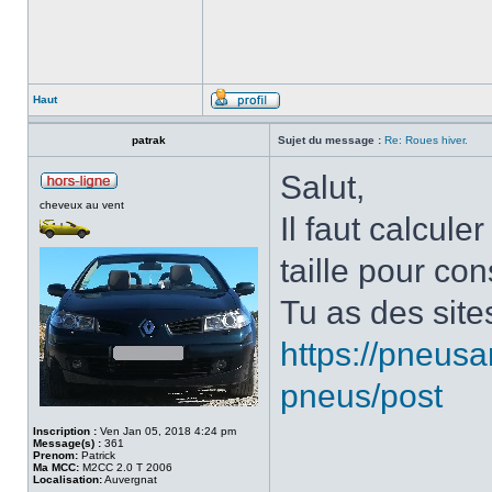
Haut
patrak
Sujet du message :
Re: Roues hiver.
Salut,
cheveux au vent
Il faut calcul
taille pour co
Tu as des sites
https://pneusa
pneus/post
Inscription :
Ven Jan 05, 2018 4:24 pm
Message(s) :
361
Prenom:
Patrick
Ma MCC:
M2CC 2.0 T 2006
___________
Localisation:
Auvergnat