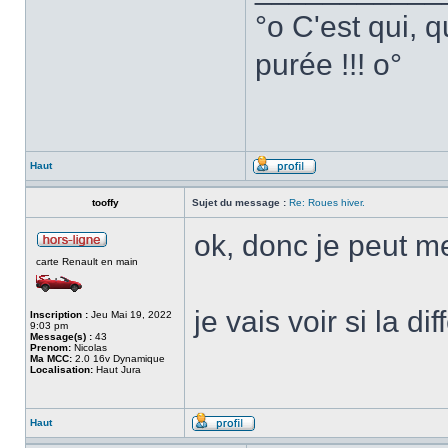
°o C'est qui, q
purée !!! o°
Haut
tooffy
Sujet du message :
Re: Roues hiver.
ok, donc je peut m
carte Renault en main
je vais voir si la d
Inscription :
Jeu Mai 19, 2022
9:03 pm
Message(s) :
43
Prenom:
Nicolas
Ma MCC:
2.0 16v Dynamique
Localisation:
Haut Jura
Haut