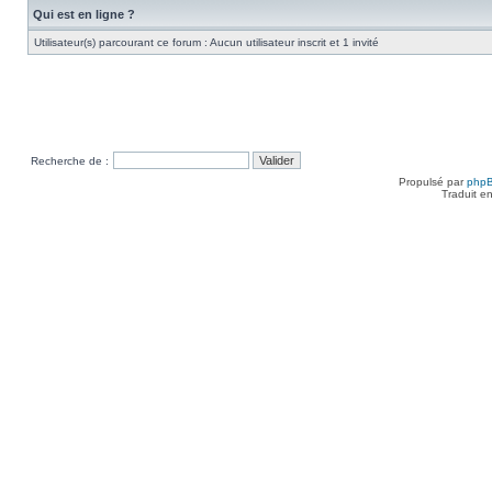
Qui est en ligne ?
Utilisateur(s) parcourant ce forum : Aucun utilisateur inscrit et 1 invité
Recherche de :
Propulsé par
php
Traduit e