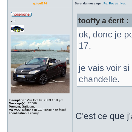
guigui276
Sujet du message :
Re: Roues hiver.
tooffy a écrit :
VIP
ok, donc je p
17.
je vais voir s
chandelle.
Inscription :
Ven Oct 16, 2009 1:23 pm
Message(s) :
25509
Prenom:
Guillaume
Ma MCC:
Mégane III CC Floride noir étoilé
C'est ce que j
Localisation:
Fécamp