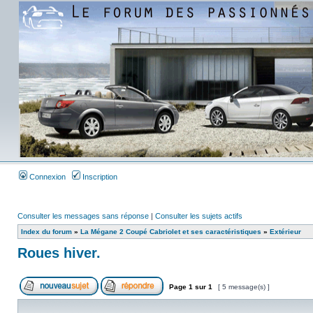
Connexion
Inscription
Consulter les messages sans réponse
|
Consulter les sujets actifs
Index du forum
»
La Mégane 2 Coupé Cabriolet et ses caractéristiques
»
Extérieur
Roues hiver.
Page
1
sur
1
[ 5 message(s) ]