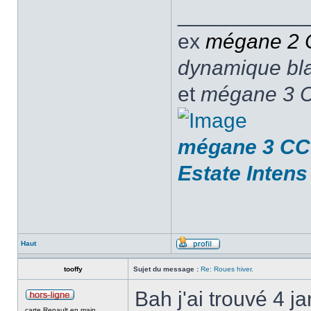
___________
ex
mégane 2
dynamique blan
et
mégane 3 C
mégane 3 CC 
Estate Intens
Haut
tooffy
Sujet du message :
Re: Roues hiver.
Bah j'ai trouvé 4 j
carte Renault en main