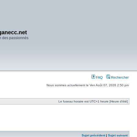
anecc.net
n des passionnés
FAQ
Rechercher
Nous sommes actuellement le Ven Août 07, 2026 2:50 pm
Le fuseau horaire est UTC+1 heure [Heure d’été]
Sujet précédent
|
Sujet suivant