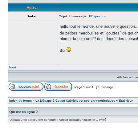
Auteur
treker
Sujet du message :
PB goudron
hello tout le monde, une nouvelle question...
de petites merdouilles et "gouttes" de goudro
abimer la peinture?? des idees? des consei
thx
Haut
Afficher les m
Page
1
sur
1
[ 1 message ]
Index du forum
»
La Mégane 2 Coupé Cabriolet et ses caractéristiques
»
Extérieur
Qui est en ligne ?
Utilisateur(s) parcourant ce forum : Aucun utilisateur inscrit et 1 invité