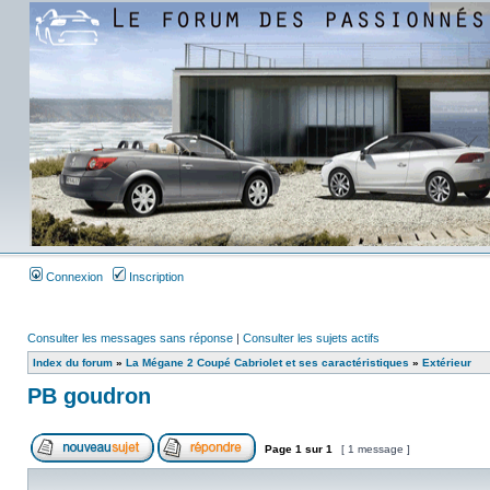
Connexion
Inscription
Consulter les messages sans réponse
|
Consulter les sujets actifs
Index du forum
»
La Mégane 2 Coupé Cabriolet et ses caractéristiques
»
Extérieur
PB goudron
Page
1
sur
1
[ 1 message ]