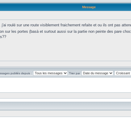
Message
 j'ai roulé sur une route visiblement fraichement refaite et ou ils ont pas atte
n sur les portes (basà et surtout aussi sur la partie non peinte des pare chocs.
ls??
essages publiés depuis :
Trier par