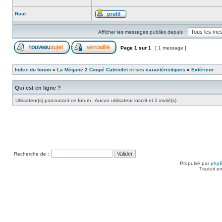
Haut
Afficher les messages publiés depuis :
Page
1
sur
1
[ 1 message ]
Index du forum
»
La Mégane 2 Coupé Cabriolet et ses caractéristiques
»
Extérieur
Qui est en ligne ?
Utilisateur(s) parcourant ce forum : Aucun utilisateur inscrit et 2 invité(s)
Recherche de :
Propulsé par
php
Traduit e