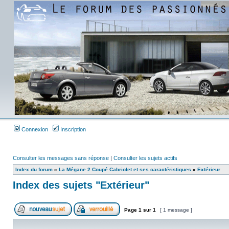
Connexion
Inscription
Consulter les messages sans réponse
|
Consulter les sujets actifs
Index du forum
»
La Mégane 2 Coupé Cabriolet et ses caractéristiques
»
Extérieur
Index des sujets "Extérieur"
Page
1
sur
1
[ 1 message ]