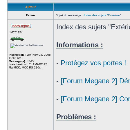
Auteur
Falten
Sujet du message :
Index des sujets "Extérieur"
Index des sujets "Extéri
MCC RS
Informations :
Inscription :
Ven Nov 04, 2005
11:48 am
-
Protégez vos portes !
Message(s) :
3529
Localisation :
CLAMART 92
Ma MCC:
MCC RS 210ch
-
[Forum Megane 2] Dém
-
[Forum Megane 2] Co
Problèmes :