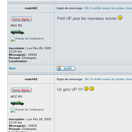
routch62
Sujet du message :
Re: A vérifier avant de poster, dans
Petit UP pour les nouveaux arrivés
MCC RS
Inscription :
Lun Fév 28, 2005
12:20 am
Message(s) :
15918
Prenom:
Christophe
Localisation:
.
Haut
routch62
Sujet du message :
Re: A vérifier avant de poster, dans
Un gros UP !!!!
MCC RS
Inscription :
Lun Fév 28, 2005
12:20 am
Message(s) :
15918
Prenom:
Christophe