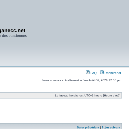
anecc.net
n des passionnés
FAQ
Rechercher
Nous sommes actuellement le Jeu Août 06, 2026 12:38 pm
Le fuseau horaire est UTC+1 heure [Heure d’été]
Sujet précédent
|
Sujet suivant