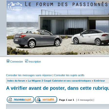
Connexion
Inscription
Consulter les messages sans réponse
|
Consulter les sujets actifs
Index du forum
»
La Mégane 2 Coupé Cabriolet et ses caractéristiques
»
Extérieur
A vérifier avant de poster, dans cette rubriq
Page
1
sur
1
[ 4 message(s) ]