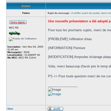
Auteur
Falten
Sujet du message :
A vérifier avant de poster, dans cet
Une nouvelle présentation a été adopté p
MCC RS
Pour tous les prochains sujets, merci de met
[PROBLEME] Infiltration d'eau
Inscription :
Ven Nov 04, 2005
[INFORMATION] Peinture
11:48 am
Message(s) :
3529
Localisation :
CLAMART 92
[MODIFICATION] Ampoules éclairage plaq
Ma MCC:
MCC RS 210ch
Voila, merci beaucoup d'avoir pris le temp d
PS => Pour toute question merci de me co
_________________
Haut