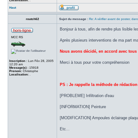
Localisation:
.
Haut
routch62
Sujet du message :
Re: A vérifier avant de poster, dans
Bonjour à tous, afin de rendre plus lisible 
MCC RS
Après plusieurs interventions de ma part ma
Nous avons décidé, en accord avec tous l
Inscription :
Lun Fév 28, 2005
Merci à tous pour votre compréhension
12:20 am
Message(s) :
15918
Prenom:
Christophe
Localisation:
.
PS : Je rappelle la méthode de rédaction
[PROBLEME] Infiltration d'eau
[INFORMATION] Peinture
[MODIFICATION] Ampoules éclairage plaq
Etc...