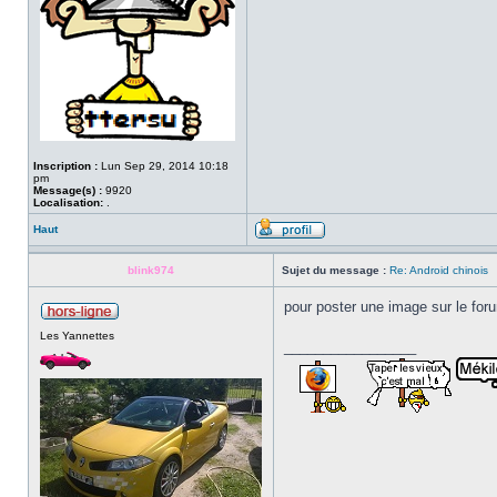
Inscription :
Lun Sep 29, 2014 10:18
pm
Message(s) :
9920
Localisation:
.
Haut
blink974
Sujet du message :
Re: Android chinois
pour poster une image sur le for
Les Yannettes
_________________