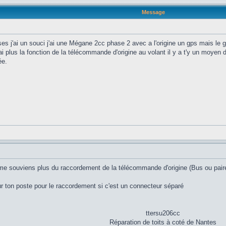
Message
es j'ai un souci j'ai une Mégane 2cc phase 2 avec a l'origine un gps mais le g
ai plus la fonction de la télécommande d'origine au volant il y a t'y un moyen 
ée.
 me souviens plus du raccordement de la télécommande d'origine (Bus ou pair
ur ton poste pour le raccordement si c'est un connecteur séparé
ttersu206cc
Réparation de toits à coté de Nantes