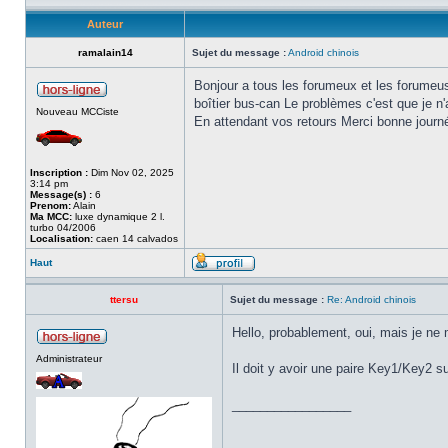
Auteur
ramalain14
Sujet du message :
Android chinois
Bonjour a tous les forumeux et les forumeus
boîtier bus-can Le problèmes c'est que je n'
Nouveau MCCiste
En attendant vos retours Merci bonne journ
Inscription :
Dim Nov 02, 2025
3:14 pm
Message(s) :
6
Prenom:
Alain
Ma MCC:
luxe dynamique 2 l.
turbo 04/2006
Localisation:
caen 14 calvados
Haut
ttersu
Sujet du message :
Re: Android chinois
Hello, probablement, oui, mais je ne
Administrateur
Il doit y avoir une paire Key1/Key2 s
_________________