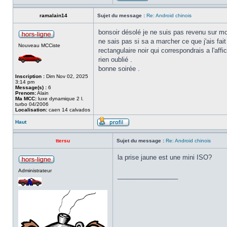
ramalain14
Sujet du message :
Re: Android chinois
bonsoir désolé je ne suis pas revenu sur m
ne sais pas si sa a marcher ce que j'ais fait
Nouveau MCCiste
rectangulaire noir qui correspondrais a l'aff
rien oublié .
bonne soirée .
Inscription :
Dim Nov 02, 2025
3:14 pm
Message(s) :
6
Prenom:
Alain
Ma MCC:
luxe dynamique 2 l.
turbo 04/2006
Localisation:
caen 14 calvados
Haut
ttersu
Sujet du message :
Re: Android chinois
la prise jaune est une mini ISO?
Administrateur
_________________