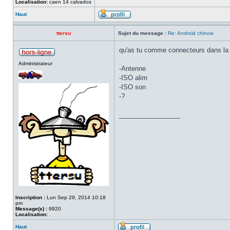
Localisation:
caen 14 calvados
Haut
ttersu
Sujet du message :
Re: Android chinois
qu'as tu comme connecteurs dans la v
Administrateur
-Antenne
-ISO alim
-ISO son
-?
_________________
Inscription :
Lun Sep 29, 2014 10:18
pm
Message(s) :
9920
Localisation:
.
Haut