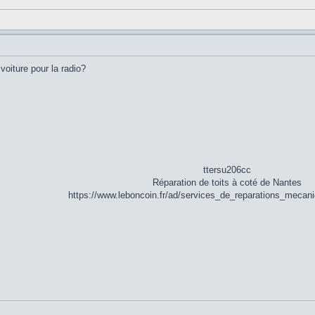
oiture pour la radio?
ttersu206cc
Réparation de toits à coté de Nantes
https://www.leboncoin.fr/ad/services_de_reparations_meca