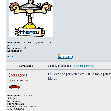
Inscription :
Lun Sep 29, 2014 10:18
pm
Message(s) :
9920
Localisation:
.
Haut
ramalain14
Sujet du message :
Re: Android chinois
Oui c'est ça j'ai bien c'est 2 fil là mais j'e
Merci.
Nouveau MCCiste
Inscription :
Dim Nov 02, 2025
3:14 pm
Message(s) :
6
Prenom:
Alain
Ma MCC:
luxe dynamique 2 l.
turbo 04/2006