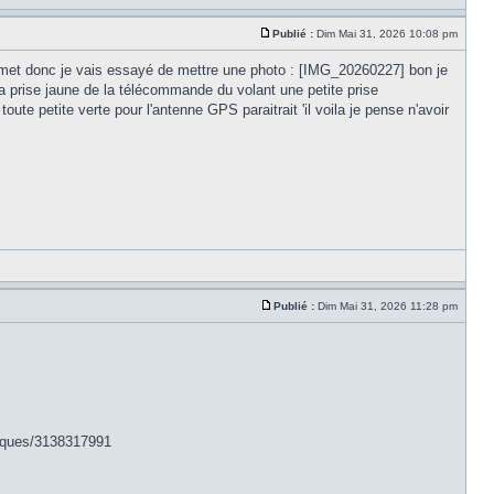
Publié :
Dim Mai 31, 2026 10:08 pm
emet donc je vais essayé de mettre une photo : [IMG_20260227] bon je
r la prise jaune de la télécommande du volant une petite prise
ute petite verte pour l'antenne GPS paraitrait 'il voila je pense n'avoir
Publié :
Dim Mai 31, 2026 11:28 pm
niques/3138317991