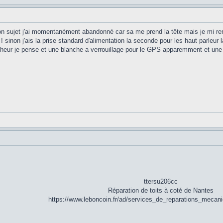
on sujet j'ai momentanément abandonné car sa me prend la tête mais je mi r
 ! sinon j'ais la prise standard d'alimentation la seconde pour les haut parleu
icheur je pense et une blanche a verrouillage pour le GPS apparemment et une to
ttersu206cc
Réparation de toits à coté de Nantes
https://www.leboncoin.fr/ad/services_de_reparations_meca