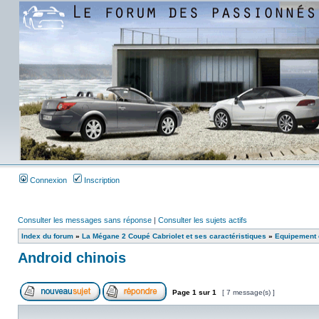
Connexion
Inscription
Consulter les messages sans réponse
|
Consulter les sujets actifs
Index du forum
»
La Mégane 2 Coupé Cabriolet et ses caractéristiques
»
Equipement e
Android chinois
Page
1
sur
1
[ 7 message(s) ]