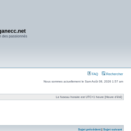
anecc.net
n des passionnés
FAQ
Rechercher
Nous sommes actuellement le Sam Août 08, 2026 1:57 am
Le fuseau horaire est UTC+1 heure [Heure d’été]
Sujet précédent
|
Sujet suivant