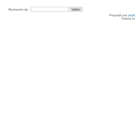
Recherche de :
Propulsé par
php
Traduit e