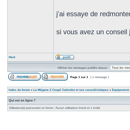
j'ai essaye de redmonter 
si vous avez un conseil 
Haut
Afficher les messages publiés depuis :
Page
1
sur
1
[ 1 message ]
Index du forum
»
La Mégane 2 Coupé Cabriolet et ses caractéristiques
»
Equipement e
Qui est en ligne ?
Utilisateur(s) parcourant ce forum : Aucun utilisateur inscrit et 1 invité