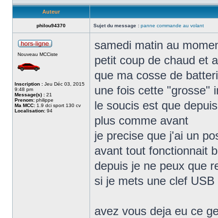
Auteur
philou94370
Sujet du message :
panne commande au volant
samedi matin au moment
Nouveau MCCiste
petit coup de chaud et 
que ma cosse de batter
Inscription :
Jeu Déc 03, 2015
une fois cette "grosse" 
9:48 pm
Message(s) :
21
Prenom:
philippe
le soucis est que depu
Ma MCC:
1.9 dci sport 130 cv
Localisation:
94
plus comme avant
je precise que j'ai un p
avant tout fonctionnait b
depuis je ne peux que re
si je mets une clef USB
avez vous deja eu ce ge