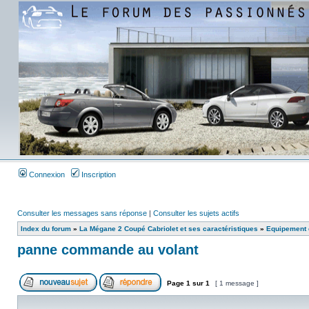
Connexion
Inscription
Consulter les messages sans réponse
|
Consulter les sujets actifs
Index du forum
»
La Mégane 2 Coupé Cabriolet et ses caractéristiques
»
Equipement e
panne commande au volant
Page
1
sur
1
[ 1 message ]