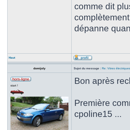
comme dit plu
complètement 
dépanne quan
Haut
domijoly
Sujet du message :
Re: Vitres électrique
Bon après rec
start !
Première comm
cpoline15 ...