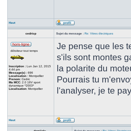
Haut
cedricp
Sujet du message :
Re: Vitres électriques
Je pense que les te
détoiteur tout temps
s'ils sont montes g
la polarite du moteu
Inscription :
Lun Jan 12, 2015
4:44 pm
Message(s) :
696
Localisation :
Montpellier
Pourrais tu m'envo
Prenom:
Cedric
Ma MCC:
2.0 16V sport
dynamique *2003*
l'analyser, je te pa
Localisation:
Montpellier
Haut
domijoly
Sujet du message :
Re: Vitres électrique