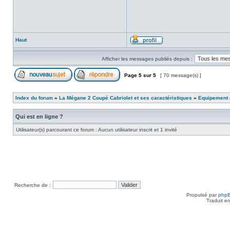
Haut
Afficher les messages publiés depuis :
Page
5
sur
5
[ 70 message(s) ]
Index du forum
»
La Mégane 2 Coupé Cabriolet et ses caractéristiques
»
Equipement e
Qui est en ligne ?
Utilisateur(s) parcourant ce forum : Aucun utilisateur inscrit et 1 invité
Recherche de :
Propulsé par
php
Traduit e