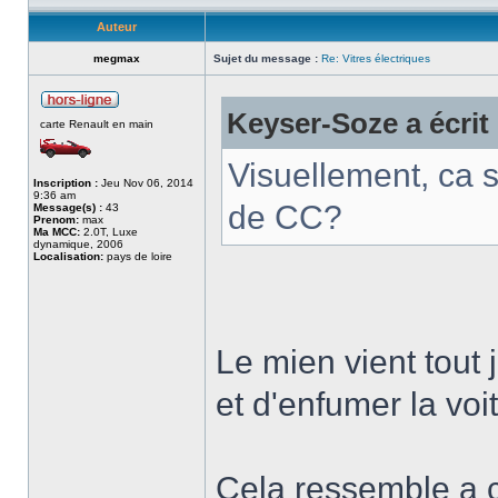
Auteur
megmax
Sujet du message :
Re: Vitres électriques
Keyser-Soze a écrit 
carte Renault en main
Visuellement, ca 
Inscription :
Jeu Nov 06, 2014
9:36 am
de CC?
Message(s) :
43
Prenom:
max
Ma MCC:
2.0T, Luxe
dynamique, 2006
Localisation:
pays de loire
Le mien vient tout j
et d'enfumer la voi
Cela ressemble a c