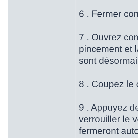
6 . Fermer co
7 . Ouvrez com
pincement et 
sont désormai
8 . Coupez le c
9 . Appuyez d
verrouiller le 
fermeront aut