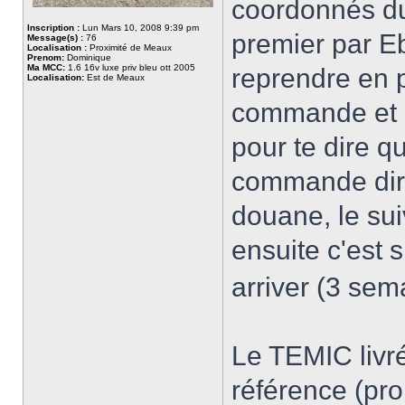
coordonnés du 
Inscription :
Lun Mars 10, 2008 9:39 pm
premier par Eb
Message(s) :
76
Localisation :
Proximité de Meaux
Prenom:
Dominique
Ma MCC:
1.6 16v luxe priv bleu ott 2005
reprendre en p
Localisation:
Est de Meaux
commande et e
pour te dire qu
commande direc
douane, le sui
ensuite c'est s
arriver (3 sema
Le TEMIC livré
référence (pro