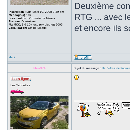
Deuxième conc
Inscription :
Lun Mars 10, 2008 9:39 pm
RTG ... avec l
Message(s) :
76
Localisation :
Proximité de Meaux
Prenom:
Dominique
Ma MCC:
1.6 16v luxe priv bleu ott 2005
et encore ils 
Localisation:
Est de Meaux
Haut
blink974
Sujet du message :
Re: Vitres électrique
Les Yannettes
___________