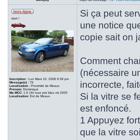
Si ça peut serv
start !
une notice que 
copie sait on j
Comment chang
(nécessaire un
Inscription :
Lun Mars 10, 2008 9:39 pm
incorrecte, fai
Message(s) :
76
Localisation :
Proximité de Meaux
Prenom:
Dominique
Ma MCC:
1.6 16v luxe priv bleu ott 2005
Si la vitre se
Localisation:
Est de Meaux
est enfoncé.
1 Appuyez for
que la vitre s