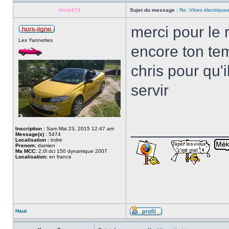
blink974
Sujet du message :
Re: Vitres électrique
merci pour le 
Les Yannettes
encore ton tem
chris pour qu'
servir
___________
Inscription :
Sam Mai 23, 2015 12:47 am
Message(s) :
5474
Localisation :
indre
Prenom:
damien
Ma MCC:
2.0l dci 150 dynamique 2007
Localisation:
en france
Haut