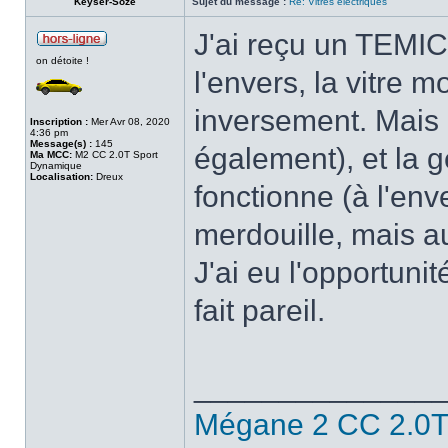
Keyser-Soze
Sujet du message :
Re: Vitres électriques
J'ai reçu un TEMIC,
on détoite !
l'envers, la vitre 
inversement. Mais l
Inscription :
Mer Avr 08, 2020
4:36 pm
Message(s) :
145
également), et la g
Ma MCC:
M2 CC 2.0T Sport
Dynamique
Localisation:
Dreux
fonctionne (à l'env
merdouille, mais a
J'ai eu l'opportunit
fait pareil.
______________
Mégane 2 CC 2.0T