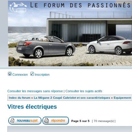
Connexion
Inscription
Consulter les messages sans réponse
|
Consulter les sujets actifs
Index du forum
»
La Mégane 2 Coupé Cabriolet et ses caractéristiques
»
Equipement e
Vitres électriques
Page
5
sur
5
[ 70 message(s) ]