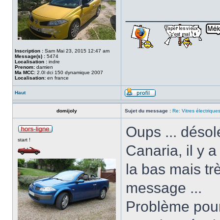
___________
Inscription :
Sam Mai 23, 2015 12:47 am
Message(s) :
5474
Localisation :
indre
Prenom:
damien
Ma MCC:
2.0l dci 150 dynamique 2007
Localisation:
en france
Haut
domijoly
Sujet du message :
Re: Vitres électrique
Oups ... désol
start !
Canaria, il y
la bas mais trè
message ...
Problème pour 