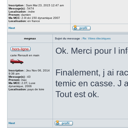
Inscription :
Sam Mai 23, 2015 12:47 am
Message(s) :
5474
Localisation :
indre
Prenom:
damien
Ma MCC:
2.0l dci 150 dynamique 2007
Localisation:
en france
Haut
megmax
Sujet du message :
Re: Vitres électriques
Ok. Merci pour l inf
carte Renault en main
Finalement, j ai r
Inscription :
Jeu Nov 06, 2014
9:36 am
Message(s) :
43
Prenom:
max
temic en casse. J a
Ma MCC:
2.0T, Luxe
dynamique, 2006
Localisation:
pays de loire
Tout est ok.
Haut