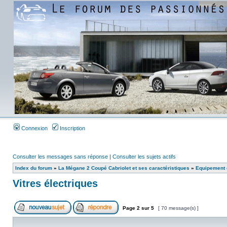
Connexion
Inscription
Consulter les messages sans réponse
|
Consulter les sujets actifs
Index du forum
»
La Mégane 2 Coupé Cabriolet et ses caractéristiques
»
Equipement e
Vitres électriques
Page
2
sur
5
[ 70 message(s) ]