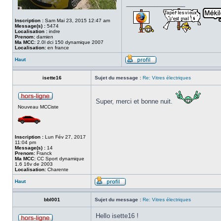
_________________
Inscription :
Sam Mai 23, 2015 12:47 am
Message(s) :
5474
Localisation :
indre
Prenom:
damien
Ma MCC:
2.0l dci 150 dynamique 2007
Localisation:
en france
Haut
isette16
Sujet du message :
Re: Vitres électriques
Super, merci et bonne nuit.
Nouveau MCCiste
Inscription :
Lun Fév 27, 2017
11:04 pm
Message(s) :
14
Prenom:
Franck
Ma MCC:
CC Sport dynamique
1.6 16v de 2003
Localisation:
Charente
Haut
bbl001
Sujet du message :
Re: Vitres électriques
Hello isette16 !