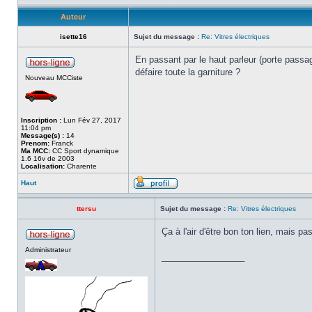
Auteur
isette16
Sujet du message :
Re: Vitres électriques
En passant par le haut parleur (porte passag
défaire toute la garniture ?
Nouveau MCCiste
Inscription :
Lun Fév 27, 2017
11:04 pm
Message(s) :
14
Prenom:
Franck
Ma MCC:
CC Sport dynamique
1.6 16v de 2003
Localisation:
Charente
Haut
ttersu
Sujet du message :
Re: Vitres électriques
Ça à l'air d'être bon ton lien, mais pas
Administrateur
_________________