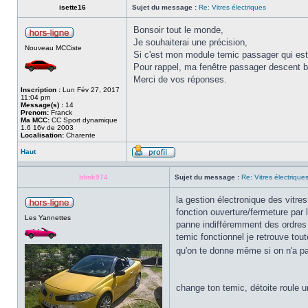
isette16
Sujet du message :
Re: Vitres électriques
Bonsoir tout le monde,
Je souhaiterai une précision,
Nouveau MCCiste
Si c'est mon module temic passager qui est 
Pour rappel, ma fenêtre passager descent b
Merci de vos réponses.
Inscription :
Lun Fév 27, 2017
11:04 pm
Message(s) :
14
Prenom:
Franck
Ma MCC:
CC Sport dynamique
1.6 16v de 2003
Localisation:
Charente
Haut
blink974
Sujet du message :
Re: Vitres électrique
la gestion électronique des vitr
fonction ouverture/fermeture par 
Les Yannettes
panne indifféremment des ordres 
temic fonctionnel je retrouve tou
qu'on te donne même si on n'a pa
change ton temic, détoite roule u