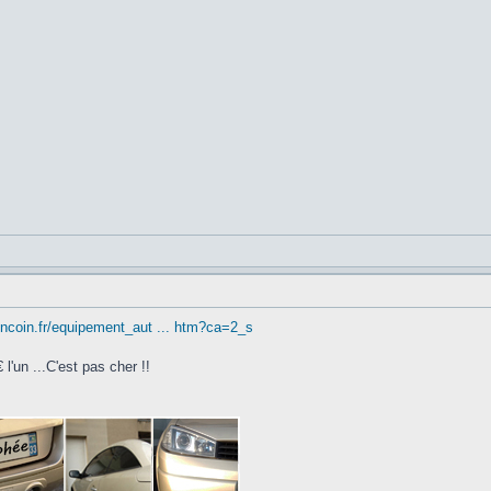
oncoin.fr/equipement_aut ... htm?ca=2_s
'un ...C'est pas cher !!