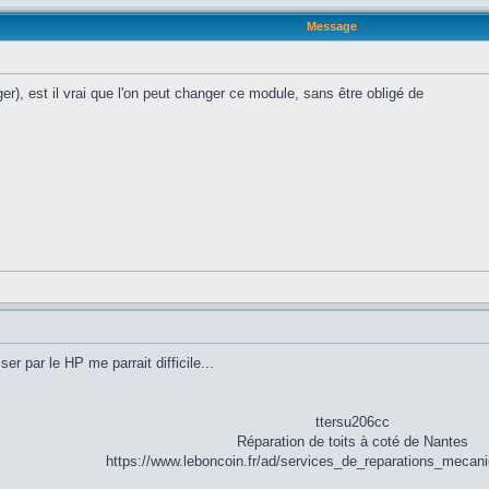
Message
er), est il vrai que l'on peut changer ce module, sans être obligé de
ser par le HP me parrait difficile...
ttersu206cc
Réparation de toits à coté de Nantes
https://www.leboncoin.fr/ad/services_de_reparations_meca