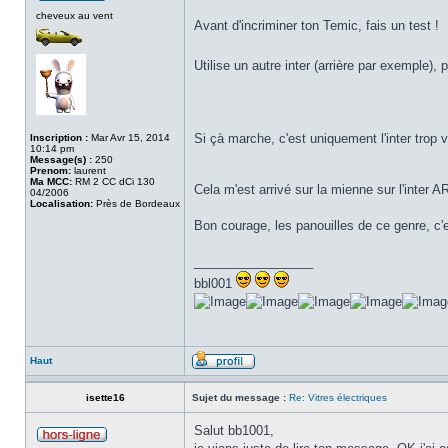
cheveux au vent
Avant d'incriminer ton Temic, fais un test !
Utilise un autre inter (arrière par exemple),
Si çà marche, c'est uniquement l'inter trop 
Inscription :
Mar Avr 15, 2014
10:14 pm
Message(s) :
250
Prenom:
laurent
Ma MCC:
RM 2 CC dCi 130
Cela m'est arrivé sur la mienne sur l'inter 
04/2006
Localisation:
Près de Bordeaux
Bon courage, les panouilles de ce genre, c'e
_________________
bbl001
Haut
isette16
Sujet du message :
Re: Vitres électriques
Salut bb1001,