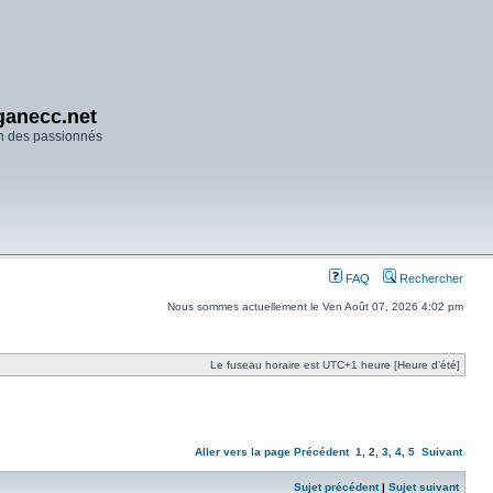
anecc.net
n des passionnés
FAQ
Rechercher
Nous sommes actuellement le Ven Août 07, 2026 4:02 pm
Le fuseau horaire est UTC+1 heure [Heure d’été]
Aller vers la page
Précédent
1
,
2
,
3
,
4
,
5
Suivant
Sujet précédent
|
Sujet suivant