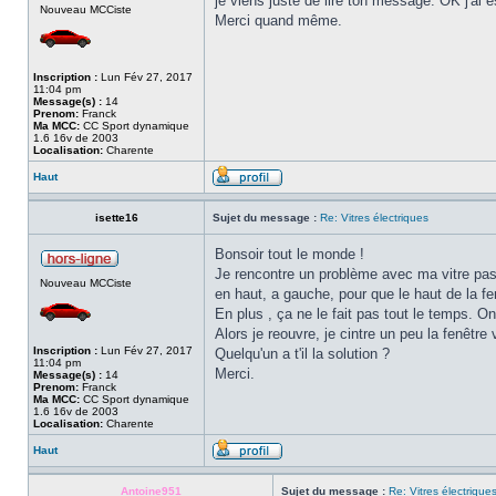
je viens juste de lire ton message. OK j'ai 
Nouveau MCCiste
Merci quand même.
Inscription :
Lun Fév 27, 2017
11:04 pm
Message(s) :
14
Prenom:
Franck
Ma MCC:
CC Sport dynamique
1.6 16v de 2003
Localisation:
Charente
Haut
isette16
Sujet du message :
Re: Vitres électriques
Bonsoir tout le monde !
Je rencontre un problème avec ma vitre passa
Nouveau MCCiste
en haut, a gauche, pour que le haut de la fe
En plus , ça ne le fait pas tout le temps. On
Alors je reouvre, je cintre un peu la fenêtre v
Inscription :
Lun Fév 27, 2017
Quelqu'un a t'il la solution ?
11:04 pm
Merci.
Message(s) :
14
Prenom:
Franck
Ma MCC:
CC Sport dynamique
1.6 16v de 2003
Localisation:
Charente
Haut
Antoine951
Sujet du message :
Re: Vitres électrique