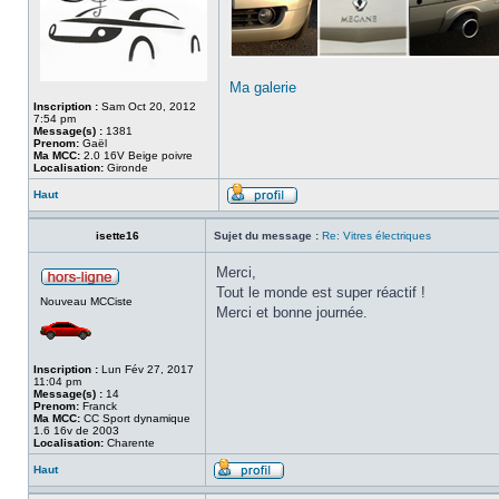
Ma galerie
Inscription :
Sam Oct 20, 2012
7:54 pm
Message(s) :
1381
Prenom:
Gaël
Ma MCC:
2.0 16V Beige poivre
Localisation:
Gironde
Haut
isette16
Sujet du message :
Re: Vitres électriques
Merci,
Tout le monde est super réactif !
Nouveau MCCiste
Merci et bonne journée.
Inscription :
Lun Fév 27, 2017
11:04 pm
Message(s) :
14
Prenom:
Franck
Ma MCC:
CC Sport dynamique
1.6 16v de 2003
Localisation:
Charente
Haut