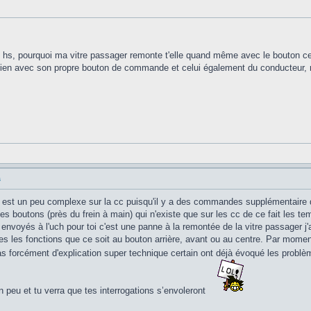
hs, pourquoi ma vitre passager remonte t'elle quand même avec le bouton cen
ien avec son propre bouton de commande et celui également du conducteur, m
s
es est un peu complexe sur la cc puisqu'il y a des commandes supplémentaire q
les boutons (près du frein à main) qui n'existe que sur les cc de ce fait les te
envoyés à l'uch pour toi c'est une panne à la remontée de la vitre passager j
tes les fonctions que ce soit au bouton arrière, avant ou au centre. Par mome
s forcément d'explication super technique certain ont déjà évoqué les problèm
n peu et tu verra que tes interrogations s’envoleront