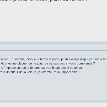
essayé et ça ne vient pas du bouton, je vais voir du côté temic !
ger. En sortant, lorsque je ferme la porte, je suis obligé d'appuyer sur la fe
nêtre vienne plaquer sur le joint. Je ne sais pas si vous comprenez ?
 a l'impression que la fenetre est trop haute quand ça arrive.
ers l'intérieur de la voiture, je referme, et là, impeccable !
s