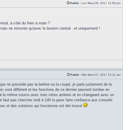
Publié :
Lun Mars 06, 2017 11:58 pm
tral, à côté du frein à main ?
ais ne remonte qu'avec le bouton central , et uniquement !
Publié :
Mar Mars 07, 2017 12:11 am
ue ne possède pas la berline ou la coupé, je parle justement de la
mic sont différent et les fonctions de ce dernier peuvent tomber en
'ai le même soucis avec mes vitres arrières et en changeant avec un
nt faut pas chercher midi à 14h tu peux faire confiance aux conseils
es et des solutions qui fonctionne ont été trouvé