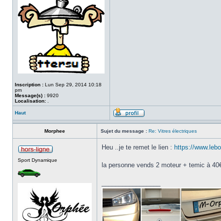
Inscription :
Lun Sep 29, 2014 10:18
pm
Message(s) :
9920
Localisation:
.
Haut
Morphee
Sujet du message :
Re: Vitres électriques
Heu ..je te remet le lien :
https://www.leb
Sport Dynamique
la personne vends 2 moteur + temic à 40€ l
_________________