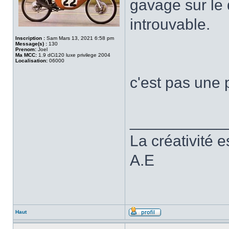
gavage sur le
introuvable.
Inscription :
Sam Mars 13, 2021 6:58 pm
Message(s) :
130
Prenom:
Joel
Ma MCC:
1.9 dCi120 luxe privilege 2004
Localisation:
06000
c'est pas une 
___________
La créativité e
A.E
Haut