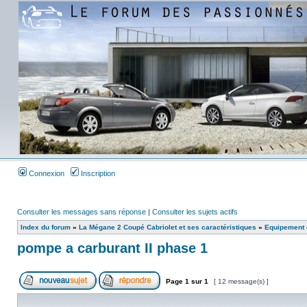
Connexion
Inscription
Consulter les messages sans réponse
|
Consulter les sujets actifs
Index du forum
»
La Mégane 2 Coupé Cabriolet et ses caractéristiques
»
Equipement e
pompe a carburant II phase 1
Page
1
sur
1
[ 12 message(s) ]