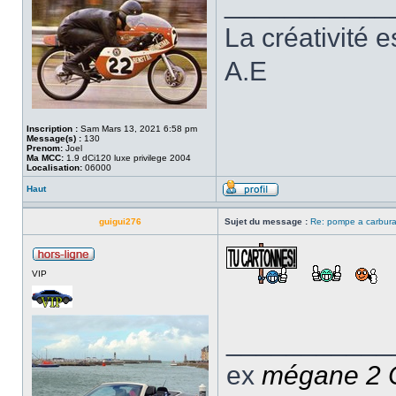
___________
La créativité e
A.E
Inscription :
Sam Mars 13, 2021 6:58 pm
Message(s) :
130
Prenom:
Joel
Ma MCC:
1.9 dCi120 luxe privilege 2004
Localisation:
06000
Haut
guigui276
Sujet du message :
Re: pompe a carbura
VIP
___________
ex
mégane 2