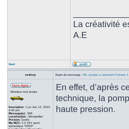
___________
La créativité e
A.E
Haut
cedricp
Sujet du message :
Re: pompe a carburant II phase 1
En effet, d’après c
détoiteur tout temps
technique, la pomp
haute pression.
Inscription :
Lun Jan 12, 2015
4:44 pm
Message(s) :
696
Localisation :
Montpellier
Prenom:
Cedric
Ma MCC:
2.0 16V sport
dynamique *2003*