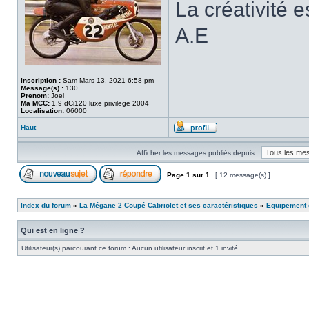
La créativité e
A.E
Inscription :
Sam Mars 13, 2021 6:58 pm
Message(s) :
130
Prenom:
Joel
Ma MCC:
1.9 dCi120 luxe privilege 2004
Localisation:
06000
Haut
Afficher les messages publiés depuis :
Page
1
sur
1
[ 12 message(s) ]
Index du forum
»
La Mégane 2 Coupé Cabriolet et ses caractéristiques
»
Equipement e
Qui est en ligne ?
Utilisateur(s) parcourant ce forum : Aucun utilisateur inscrit et 1 invité