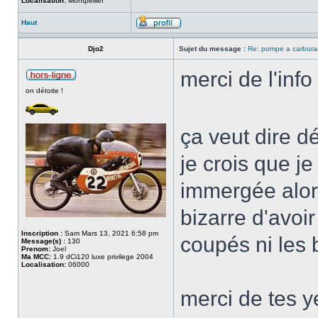
Localisation:
Montpellier
Haut
Djo2
Sujet du message :
Re: pompe a carburan
merci de l'info 
on détoite !
ça veut dire d
je crois que 
immergée alo
bizarre d'avoir
Inscription :
Sam Mars 13, 2021 6:58 pm
coupés ni les b
Message(s) :
130
Prenom:
Joel
Ma MCC:
1.9 dCi120 luxe privilege 2004
Localisation:
06000
merci de tes y