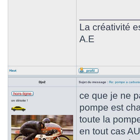
___________
La créativité e
A.E
Haut
Djo2
Sujet du message :
Re: pompe a carburan
ce que je ne p
on détoite !
pompe est cha
toute la pompe
en tout cas A