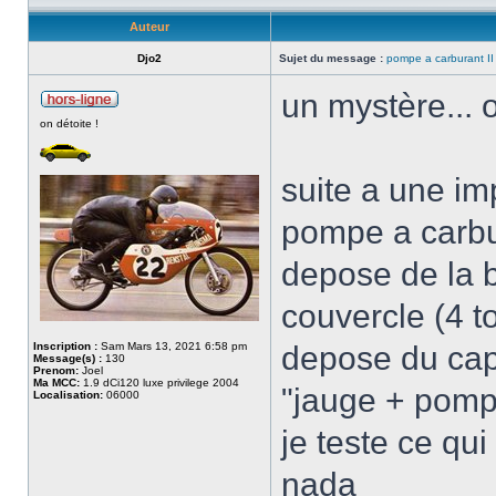
Auteur
Djo2
Sujet du message :
pompe a carburant II
un mystère... 
on détoite !
suite a une imp
pompe a carb
depose de la 
couvercle (4 t
Inscription :
Sam Mars 13, 2021 6:58 pm
depose du capo
Message(s) :
130
Prenom:
Joel
Ma MCC:
1.9 dCi120 luxe privilege 2004
"jauge + pomp
Localisation:
06000
je teste ce qui
nada