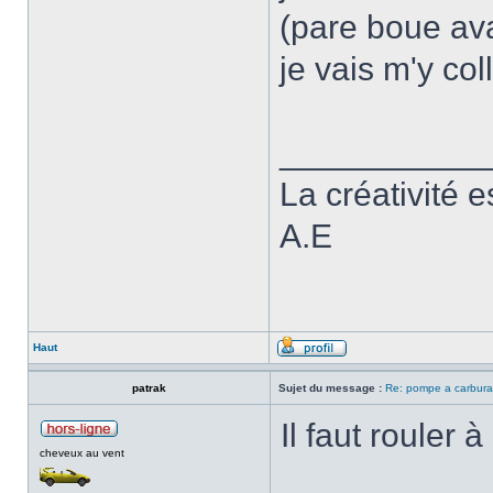
(pare boue av
je vais m'y coll
___________
La créativité e
A.E
Haut
patrak
Sujet du message :
Re: pompe a carbura
Il faut rouler
cheveux au vent