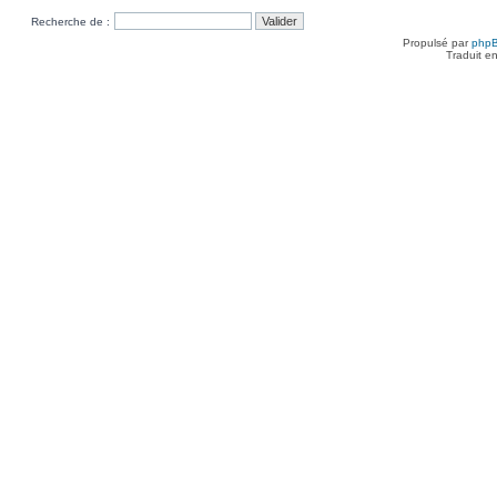
Recherche de :
Propulsé par
php
Traduit e