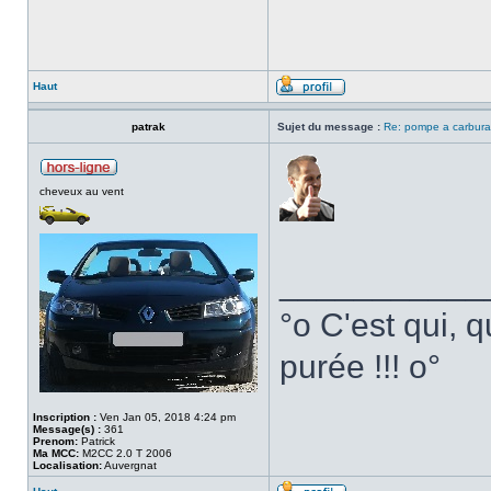
Haut
patrak
Sujet du message :
Re: pompe a carbura
cheveux au vent
___________
°o C'est qui, q
purée !!! o°
Inscription :
Ven Jan 05, 2018 4:24 pm
Message(s) :
361
Prenom:
Patrick
Ma MCC:
M2CC 2.0 T 2006
Localisation:
Auvergnat