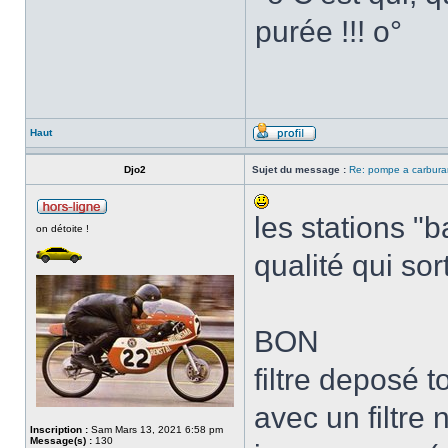
purée !!! o°
Haut
Djo2
Sujet du message :
Re: pompe a carburan
les stations "
on détoite !
qualité qui sor
BON
filtre deposé 
avec un filtre
Inscription :
Sam Mars 13, 2021 6:58 pm
Message(s) :
130