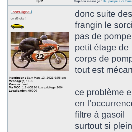
Djo2
Sujet du message :
Re: pompe a carburan
donc suite des
on détoite !
frangin le sor
pas de pompe d
petit étage d
corps de pom
tout est mécani
Inscription :
Sam Mars 13, 2021 6:58 pm
Message(s) :
130
Prenom:
Joel
Ma MCC:
1.9 dCi120 luxe privilege 2004
ce problème es
Localisation:
06000
en l’occurren
filtre à gasoil
surtout si ple