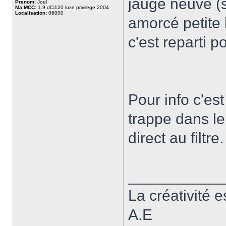
jauge neuve 
Prenom:
Joel
Ma MCC:
1.9 dCi120 luxe privilege 2004
Localisation:
06000
amorcé petite
c'est reparti 
Pour info c'est
trappe dans le
direct au filtre.
___________
La créativité e
A.E