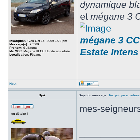
dynamique blan
et
mégane 3 C
mégane 3 CC 
Inscription :
Ven Oct 16, 2009 1:23 pm
Message(s) :
25509
Prenom:
Guillaume
Estate Intens
Ma MCC:
Mégane III CC Floride noir étoilé
Localisation:
Fécamp
Haut
Djo2
Sujet du message :
Re: pompe a carburan
mes-seigneurs
on détoite !
___________