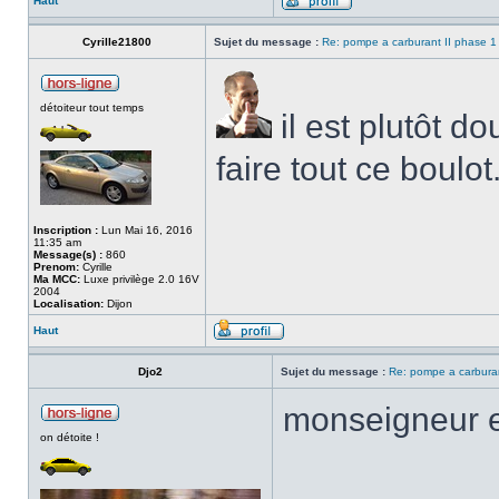
Haut
Cyrille21800
Sujet du message :
Re: pompe a carburant II phase 1
détoiteur tout temps
il est plutôt d
faire tout ce boulot
Inscription :
Lun Mai 16, 2016
11:35 am
Message(s) :
860
Prenom:
Cyrille
Ma MCC:
Luxe privilège 2.0 16V
2004
Localisation:
Dijon
Haut
Djo2
Sujet du message :
Re: pompe a carburan
monseigneur es
on détoite !