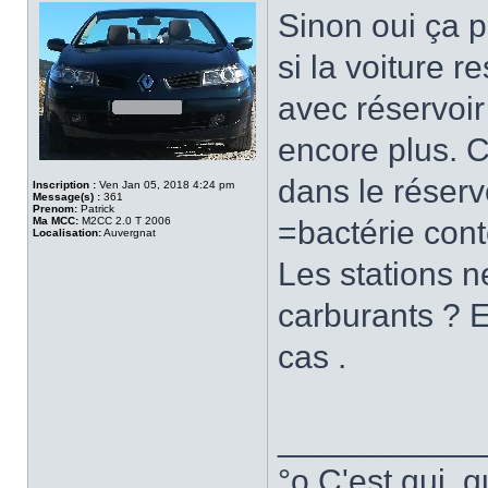
Sinon oui ça pe
si la voiture 
avec réservoir 
encore plus. C
dans le réserv
Inscription :
Ven Jan 05, 2018 4:24 pm
Message(s) :
361
Prenom:
Patrick
Ma MCC:
M2CC 2.0 T 2006
=bactérie cont
Localisation:
Auvergnat
Les stations n
carburants ? E
cas .
___________
°o C'est qui, q