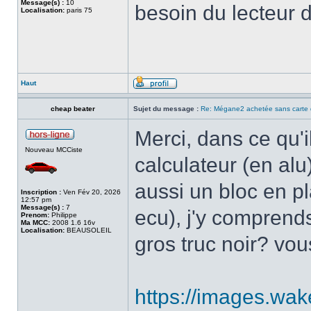
Message(s) :
10
besoin du lecteur d
Localisation:
paris 75
Haut
cheap beater
Sujet du message :
Re: Mégane2 achetée sans carte 
Merci, dans ce qu'i
Nouveau MCCiste
calculateur (en alu)
aussi un bloc en pl
Inscription :
Ven Fév 20, 2026
12:57 pm
Message(s) :
7
ecu), j'y comprends
Prenom:
Philippe
Ma MCC:
2008 1.6 16v
Localisation:
BEAUSOLEIL
gros truc noir? vo
https://images.wak