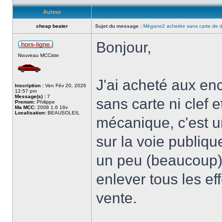
Auteur
cheap beater
Sujet du message :
Mégane2 achetée sans carte de 
Bonjour,
Nouveau MCCiste
J'ai acheté aux e
Inscription :
Ven Fév 20, 2026
12:57 pm
Message(s) :
7
sans carte ni clef 
Prenom:
Philippe
Ma MCC:
2008 1.6 16v
Localisation:
BEAUSOLEIL
mécanique, c'est u
sur la voie publiq
un peu (beaucoup) 
enlever tous les ef
vente.