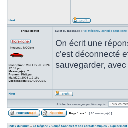
Haut
cheap beater
Sujet du message :
Re: Mégane2 achetée sans carte 
On écrit une répons
Nouveau MCCiste
c'est déconnecté et
sauvegarder, avec un
Inscription :
Ven Fév 20, 2026
12:57 pm
Message(s) :
7
Prenom:
Philippe
Ma MCC:
2008 1.6 16v
Localisation:
BEAUSOLEIL
Haut
Afficher les messages publiés depuis :
Page
1
sur
1
[ 10 message(s) ]
Index du forum
»
La Mégane 2 Coupé Cabriolet et ses caractéristiques
»
Equipement e