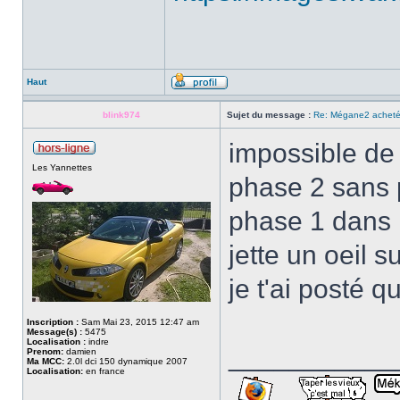
Haut
blink974
Sujet du message :
Re: Mégane2 achetée
impossible de
Les Yannettes
phase 2 sans p
phase 1 dans l
jette un oeil s
je t'ai posté q
Inscription :
Sam Mai 23, 2015 12:47 am
Message(s) :
5475
Localisation :
indre
___________
Prenom:
damien
Ma MCC:
2.0l dci 150 dynamique 2007
Localisation:
en france