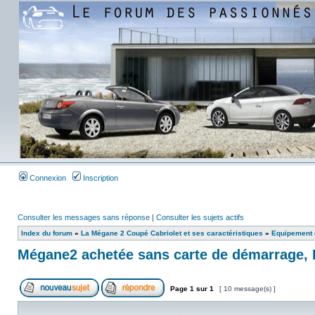
Connexion
Inscription
Consulter les messages sans réponse
|
Consulter les sujets actifs
Index du forum
»
La Mégane 2 Coupé Cabriolet et ses caractéristiques
»
Equipement e
Mégane2 achetée sans carte de démarrage, 
Page
1
sur
1
[ 10 message(s) ]