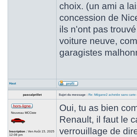
choix. (un ami a l
concession de Nice, 
ils n'ont pas trouvé
voiture neuve, com
garagistes malhon
Haut
pascalprillet
Sujet du message :
Re: Mégane2 achetée sans carte 
Oui, tu as bien com
Nouveau MCCiste
Renault, il faut le 
verrouillage de dire
Inscription :
Ven Août 15, 2025
12:08 pm