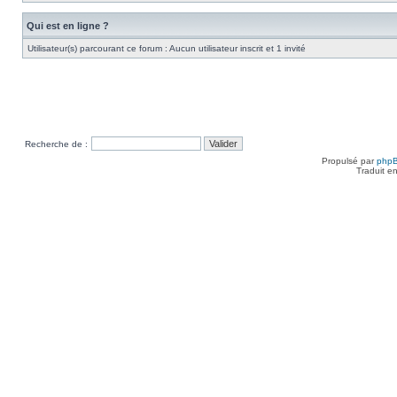
Qui est en ligne ?
Utilisateur(s) parcourant ce forum : Aucun utilisateur inscrit et 1 invité
Recherche de :
Propulsé par
php
Traduit e