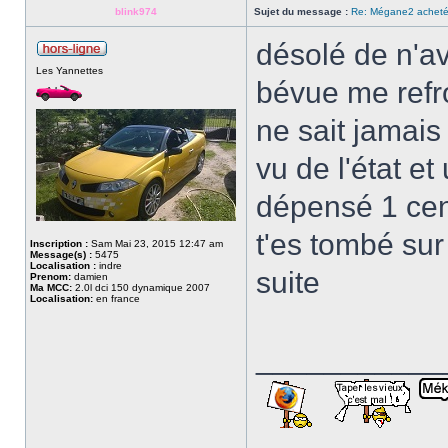
blink974
Sujet du message :
Re: Mégane2 achetée
désolé de n'av
Les Yannettes
bévue me refro
ne sait jamais
vu de l'état e
dépensé 1 cent
t'es tombé su
Inscription :
Sam Mai 23, 2015 12:47 am
Message(s) :
5475
Localisation :
indre
suite
Prenom:
damien
Ma MCC:
2.0l dci 150 dynamique 2007
Localisation:
en france
___________