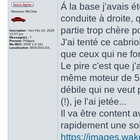
Á la base j'avais é
Nouveau MCCiste
conduite à droite, 
partie trop chère p
Inscription :
Ven Fév 20, 2026
12:57 pm
Message(s) :
7
J'ai tenté ce cabriol
Prenom:
Philippe
Ma MCC:
2008 1.6 16v
Localisation:
BEAUSOLEIL
que ceux qui ne fon
Le pire c'est que j
même moteur de 50
débile qui ne veut 
(!), je l'ai jetée...
Il va être content a
rapidement une sol
https://images.wak