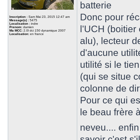
batterie
Donc pour réca
Inscription :
Sam Mai 23, 2015 12:47 am
Message(s) :
5475
Localisation :
indre
l'UCH (boitier
Prenom:
damien
Ma MCC:
2.0l dci 150 dynamique 2007
Localisation:
en france
alu), lecteur d
d'aucune utili
utilité si le t
(qui se situe 
colonne de dir
Pour ce qui es
le beau frère à
neveu.... enfin
savoir c'est s'