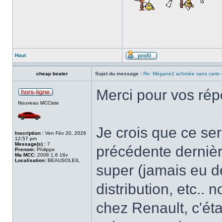
Haut
cheap beater
Sujet du message :
Re: Mégane2 achetée sans carte 
Merci pour vos rép
Nouveau MCCiste
Je crois que ce se
Inscription :
Ven Fév 20, 2026
12:57 pm
Message(s) :
7
précédente dernièr
Prenom:
Philippe
Ma MCC:
2008 1.6 16v
Localisation:
BEAUSOLEIL
super (jamais eu d
distribution, etc..
chez Renault, c'ét