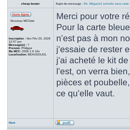
cheap beater
Sujet du message :
Re: Mégane2 achetée sans carte 
Merci pour votre r
Nouveau MCCiste
Pour la carte bleue,
n'est pas à mon no
Inscription :
Ven Fév 20, 2026
12:57 pm
Message(s) :
7
j'essaie de rester
Prenom:
Philippe
Ma MCC:
2008 1.6 16v
Localisation:
BEAUSOLEIL
j'ai acheté le kit
l'est, on verra bie
pièces et poubelle,
ce qu'elle vaut.
Haut