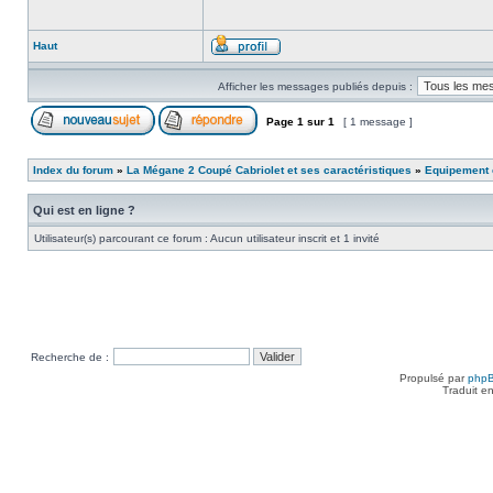
Haut
Afficher les messages publiés depuis :
Page
1
sur
1
[ 1 message ]
Index du forum
»
La Mégane 2 Coupé Cabriolet et ses caractéristiques
»
Equipement e
Qui est en ligne ?
Utilisateur(s) parcourant ce forum : Aucun utilisateur inscrit et 1 invité
Recherche de :
Propulsé par
php
Traduit e