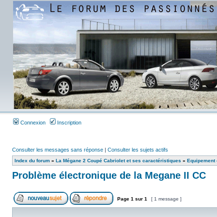
Connexion
Inscription
Consulter les messages sans réponse
|
Consulter les sujets actifs
Index du forum
»
La Mégane 2 Coupé Cabriolet et ses caractéristiques
»
Equipement e
Problème électronique de la Megane II CC
Page
1
sur
1
[ 1 message ]