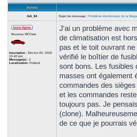
Auteur
Adi_84
Sujet du message :
Problème électronique de la Mega
J'ai un problème avec 
Nouveau MCCiste
de climatisation est hor
pas et le toit ouvrant ne
Inscription :
Dim Avr 05, 2026
vérifié le boîtier de fusi
10:40 pm
Message(s) :
2
Localisation:
Poiland
sont bons. Les fusibles d
masses ont également ét
commandes des sièges 
et les commandes restent
toujours pas. Je pensa
(clone). Malheureusemen
de ce que je pourrais vér