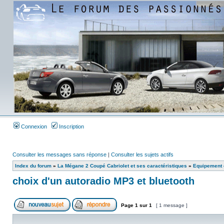
Connexion
Inscription
Consulter les messages sans réponse
|
Consulter les sujets actifs
Index du forum
»
La Mégane 2 Coupé Cabriolet et ses caractéristiques
»
Equipement e
choix d'un autoradio MP3 et bluetooth
Page
1
sur
1
[ 1 message ]