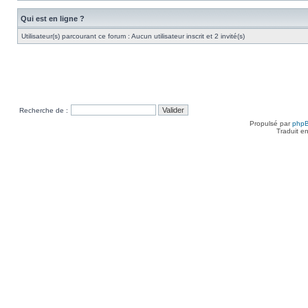
Qui est en ligne ?
Utilisateur(s) parcourant ce forum : Aucun utilisateur inscrit et 2 invité(s)
Recherche de :
Propulsé par
php
Traduit e