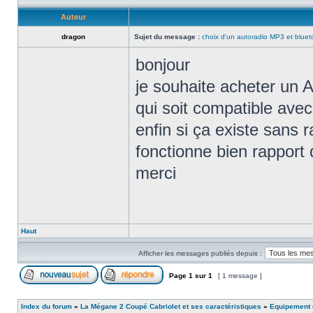
Auteur
dragon
Sujet du message :
choix d'un autoradio MP3 et bluet
bonjour
je souhaite acheter un
qui soit compatible avec
enfin si ça existe sans 
fonctionne bien rapport q
merci
Haut
Afficher les messages publiés depuis :
Page
1
sur
1
[ 1 message ]
Index du forum
»
La Mégane 2 Coupé Cabriolet et ses caractéristiques
»
Equipement e