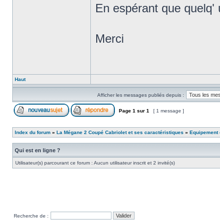
En espérant que quelq' 
Merci
Haut
Afficher les messages publiés depuis :
Page
1
sur
1
[ 1 message ]
Index du forum
»
La Mégane 2 Coupé Cabriolet et ses caractéristiques
»
Equipement e
Qui est en ligne ?
Utilisateur(s) parcourant ce forum : Aucun utilisateur inscrit et 2 invité(s)
Recherche de :