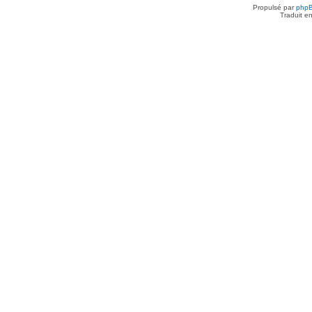
Propulsé par
php
Traduit e