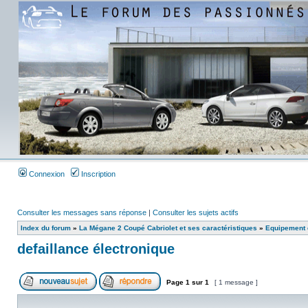
Connexion
Inscription
Consulter les messages sans réponse
|
Consulter les sujets actifs
Index du forum
»
La Mégane 2 Coupé Cabriolet et ses caractéristiques
»
Equipement e
defaillance électronique
Page
1
sur
1
[ 1 message ]