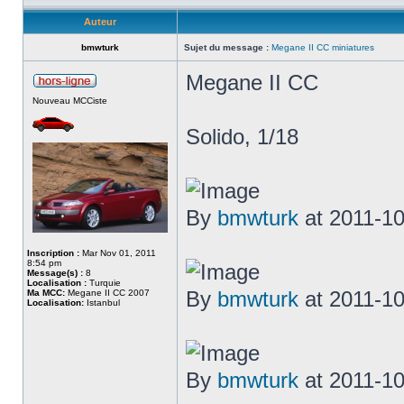
Auteur
bmwturk
Sujet du message :
Megane II CC miniatures
Megane II CC
Nouveau MCCiste
Solido, 1/18
By
bmwturk
at 2011-10
Inscription :
Mar Nov 01, 2011
8:54 pm
Message(s) :
8
Localisation :
Turquie
By
bmwturk
at 2011-10
Ma MCC:
Megane II CC 2007
Localisation:
Istanbul
By
bmwturk
at 2011-10