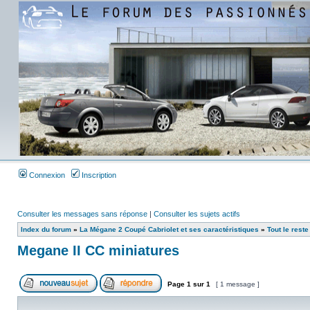
Connexion
Inscription
Consulter les messages sans réponse
|
Consulter les sujets actifs
Index du forum
»
La Mégane 2 Coupé Cabriolet et ses caractéristiques
»
Tout le reste 
Megane II CC miniatures
Page
1
sur
1
[ 1 message ]