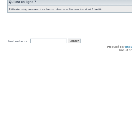
Qui est en ligne ?
Utilisateur(s) parcourant ce forum : Aucun utilisateur inscrit et 1 invité
Recherche de :
Propulsé par
php
Traduit e