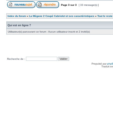
Page
3
sur
3
[ 33 message(s) ]
Index du forum
»
La Mégane 2 Coupé Cabriolet et ses caractéristiques
»
Tout le reste 
Qui est en ligne ?
Utilisateur(s) parcourant ce forum : Aucun utilisateur inscrit et 2 invité(s)
Recherche de :
Propulsé par
php
Traduit e