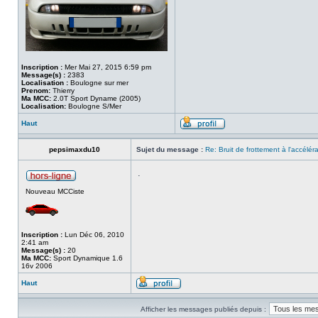
Inscription :
Mer Mai 27, 2015 6:59 pm
Message(s) :
2383
Localisation :
Boulogne sur mer
Prenom:
Thierry
Ma MCC:
2.0T Sport Dyname (2005)
Localisation:
Boulogne S/Mer
Haut
pepsimaxdu10
Sujet du message :
Re: Bruit de frottement à l'accélér
.
Nouveau MCCiste
Inscription :
Lun Déc 06, 2010
2:41 am
Message(s) :
20
Ma MCC:
Sport Dynamique 1.6
16v 2006
Haut
Afficher les messages publiés depuis :