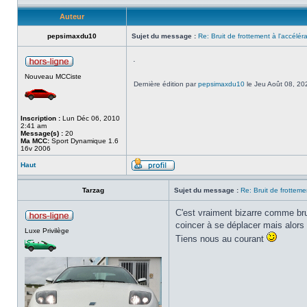
Auteur
pepsimaxdu10
Sujet du message :
Re: Bruit de frottement à l'accélér
.
Nouveau MCCiste
Dernière édition par
pepsimaxdu10
le Jeu Août 08, 202
Inscription :
Lun Déc 06, 2010
2:41 am
Message(s) :
20
Ma MCC:
Sport Dynamique 1.6
16v 2006
Haut
Tarzag
Sujet du message :
Re: Bruit de frotteme
C'est vraiment bizarre comme bru
coincer à se déplacer mais alors p
Luxe Privilège
Tiens nous au courant