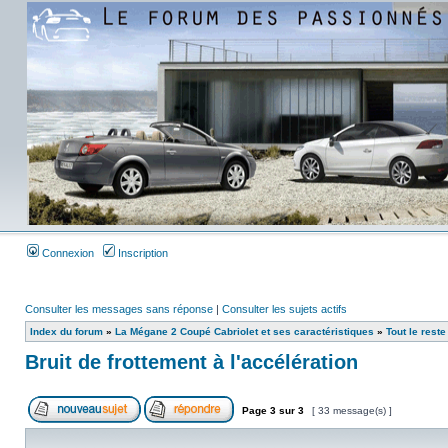
Connexion
Inscription
Consulter les messages sans réponse
|
Consulter les sujets actifs
Index du forum
»
La Mégane 2 Coupé Cabriolet et ses caractéristiques
»
Tout le reste 
Bruit de frottement à l'accélération
Page
3
sur
3
[ 33 message(s) ]