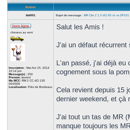
Auteur
bbl001
Sujet du message :
MR Clio 2 1.5 dCi 65 ch vs DF101
Salut les Amis !
cheveux au vent
J'ai un défaut récurrent
L'an passé, j'ai déjà eu
Inscription :
Mar Avr 15, 2014
cognement sous la pompe
10:14 pm
Message(s) :
250
Prenom:
laurent
Ma MCC:
RM 2 CC dCi 130
04/2006
Localisation:
Près de Bordeaux
Cela revient depuis 15 jo
dernier weekend, et çà
J'ai tout un tas de MR 
manque toujours les MR 37