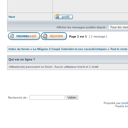
Haut
Afficher les messages publiés depuis :
Page
1
sur
1
[ 1 message ]
Index du forum
»
La Mégane 2 Coupé Cabriolet et ses caractéristiques
»
Tout le reste 
Qui est en ligne ?
Utilisateur(s) parcourant ce forum : Aucun utilisateur inscrit et 1 invité
Recherche de :
Propulsé par
php
Traduit e