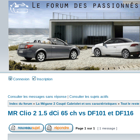
Connexion
Inscription
Consulter les messages sans réponse
|
Consulter les sujets actifs
Index du forum
»
La Mégane 2 Coupé Cabriolet et ses caractéristiques
»
Tout le reste 
MR Clio 2 1.5 dCi 65 ch vs DF101 et DF116
Page
1
sur
1
[ 1 message ]