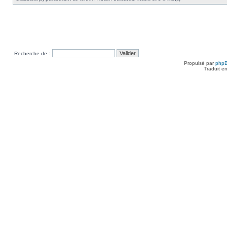
Recherche de :
Propulsé par
php
Traduit e