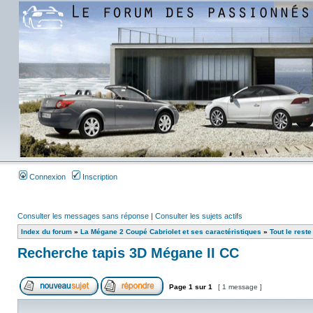
Connexion
Inscription
Consulter les messages sans réponse
|
Consulter les sujets actifs
Index du forum
»
La Mégane 2 Coupé Cabriolet et ses caractéristiques
»
Tout le reste 
Recherche tapis 3D Mégane II CC
Page
1
sur
1
[ 1 message ]