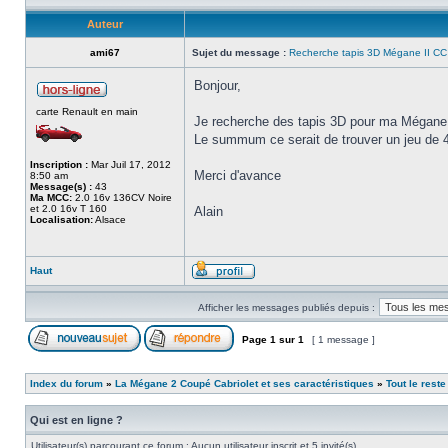
Auteur
ami67
Sujet du message :
Recherche tapis 3D Mégane II CC
Bonjour,
carte Renault en main
Je recherche des tapis 3D pour ma Mégane 
Le summum ce serait de trouver un jeu de 4
Inscription :
Mar Juil 17, 2012
Merci d'avance
8:50 am
Message(s) :
43
Ma MCC:
2.0 16v 136CV Noire
et 2.0 16v T 160
Alain
Localisation:
Alsace
Haut
Afficher les messages publiés depuis :
Page
1
sur
1
[ 1 message ]
Index du forum
»
La Mégane 2 Coupé Cabriolet et ses caractéristiques
»
Tout le reste 
Qui est en ligne ?
Utilisateur(s) parcourant ce forum : Aucun utilisateur inscrit et 5 invité(s)