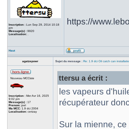
https://www.le
Inscription :
Lun Sep 29, 2014 10:18
pm
Message(s) :
9920
Localisation:
.
Haut
agatzepowr
Sujet du message :
Re: 1.9 dci Oil catch can installati
ttersu a écrit :
Nouveau MCCiste
les vapeurs d'huil
Inscription :
Mer Avr 16, 2025
9:02 pm
récupérateur donc
Message(s) :
17
Prenom:
joel
Ma MCC:
1.9 dci 2004
Localisation:
cerizay
Sur la mienne, ce 