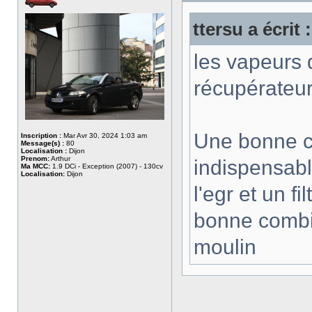
ttersu a écrit :
les vapeurs d
récupérateu
Une bonne ch
Inscription :
Mar Avr 30, 2024 1:03 am
Message(s) :
80
Localisation :
Dijon
Prenom:
Arthur
indispensabl
Ma MCC:
1.9 DCi - Exception (2007) - 130cv
Localisation:
Dijon
l'egr et un f
bonne combin
moulin