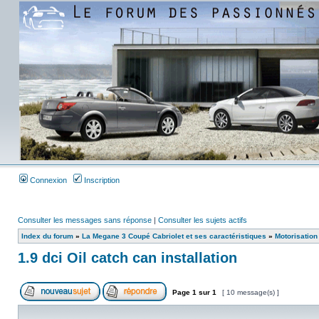
Connexion
Inscription
Consulter les messages sans réponse
|
Consulter les sujets actifs
Index du forum
»
La Megane 3 Coupé Cabriolet et ses caractéristiques
»
Motorisation
1.9 dci Oil catch can installation
Page
1
sur
1
[ 10 message(s) ]