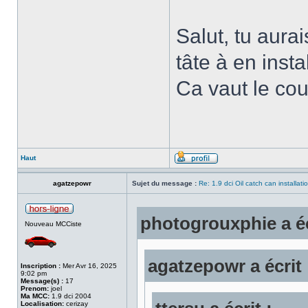
Salut, tu aurai
tâte à en inst
Ca vaut le co
Haut
agatzepowr
Sujet du message :
Re: 1.9 dci Oil catch can installati
photogrouxphie a éc
Nouveau MCCiste
agatzepowr a écrit 
Inscription :
Mer Avr 16, 2025
9:02 pm
Message(s) :
17
Prenom:
joel
Ma MCC:
1.9 dci 2004
Localisation:
cerizay