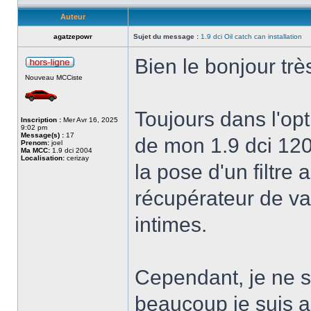
Auteur
agatzepowr
Sujet du message :
1.9 dci Oil catch can installation
Bien le bonjour trè
Nouveau MCCiste
Toujours dans l'op
Inscription :
Mer Avr 16, 2025
9:02 pm
Message(s) :
17
de mon 1.9 dci 120,
Prenom:
joel
Ma MCC:
1.9 dci 2004
Localisation:
cerizay
la pose d'un filtre 
récupérateur de vap
intimes.
Cependant, je ne 
beaucoup je suis all