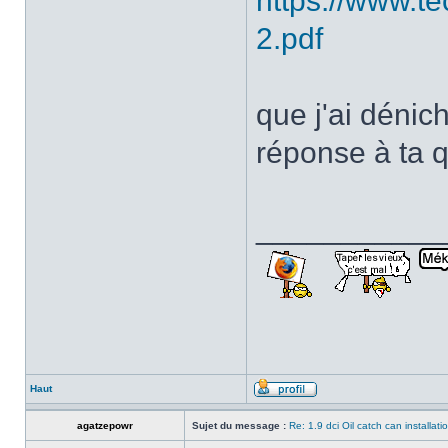
https://www.t
2.pdf
que j'ai dénich
réponse à ta q
___________
Haut
agatzepowr
Sujet du message :
Re: 1.9 dci Oil catch can installati