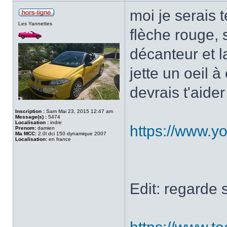
moi je serais 
Les Yannettes
flèche rouge, 
décanteur et l
jette un oeil à
devrais t'aide
Inscription :
Sam Mai 23, 2015 12:47 am
Message(s) :
5474
Localisation :
indre
https://www.
Prenom:
damien
Ma MCC:
2.0l dci 150 dynamique 2007
Localisation:
en france
Edit: regarde 