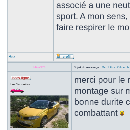
associé a une neutra
sport. A mon sens
faire respirer le mo
Haut
blink974
Sujet du message :
Re: 1.9 dci Oil catch 
merci pour le 
Les Yannettes
montage sur mo
bonne durite c
combattant