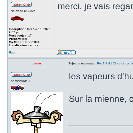
merci, je vais rega
Nouveau MCCiste
Inscription :
Mer Avr 16, 2025
9:02 pm
Message(s) :
17
Prenom:
joel
Ma MCC:
1.9 dci 2004
Localisation:
cerizay
Haut
ttersu
Sujet du message :
Re: 1.9 dci Oil catch can i
les vapeurs d'hu
Administrateur
Sur la mienne, c
____________