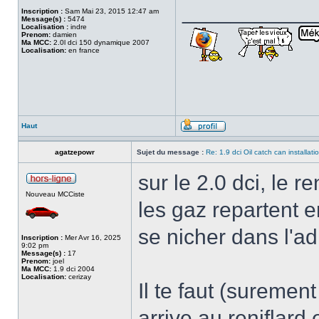
___________
Inscription :
Sam Mai 23, 2015 12:47 am
Message(s) :
5474
Localisation :
indre
Prenom:
damien
Ma MCC:
2.0l dci 150 dynamique 2007
Localisation:
en france
Haut
agatzepowr
Sujet du message :
Re: 1.9 dci Oil catch can installati
sur le 2.0 dci, le r
Nouveau MCCiste
les gaz repartent e
se nicher dans l'a
Inscription :
Mer Avr 16, 2025
9:02 pm
Message(s) :
17
Prenom:
joel
Ma MCC:
1.9 dci 2004
Localisation:
cerizay
Il te faut (surement
arrive au reniflard 