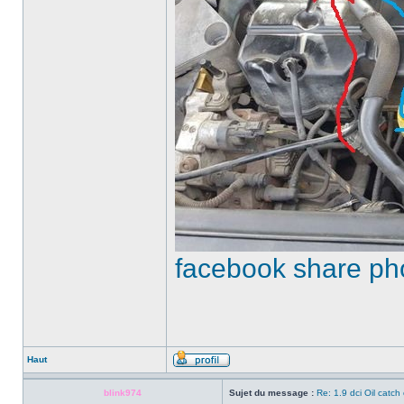
facebook share ph
Haut
blink974
Sujet du message :
Re: 1.9 dci Oil catch 