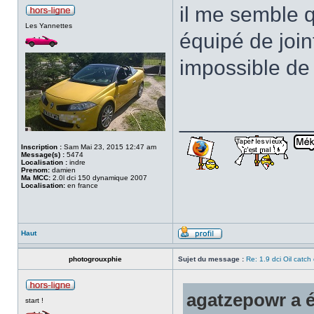
il me semble q
Les Yannettes
équipé de joint
impossible de
___________
Inscription :
Sam Mai 23, 2015 12:47 am
Message(s) :
5474
Localisation :
indre
Prenom:
damien
Ma MCC:
2.0l dci 150 dynamique 2007
Localisation:
en france
Haut
photogrouxphie
Sujet du message :
Re: 1.9 dci Oil catch 
agatzepowr a éc
start !