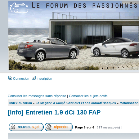
Connexion
Inscription
Consulter les messages sans réponse
|
Consulter les sujets actifs
Index du forum
»
La Megane 3 Coupé Cabriolet et ses caractéristiques
»
Motorisation
[Info] Entretien 1.9 dCi 130 FAP
Page
6
sur
6
[ 77 message(s) ]