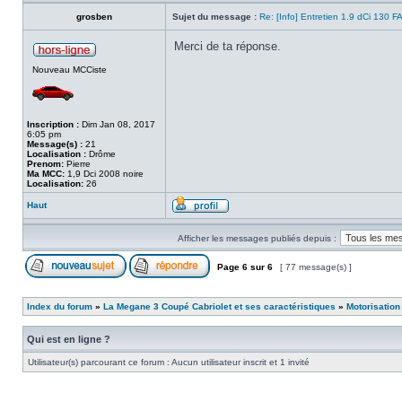
grosben
Sujet du message :
Re: [Info] Entretien 1.9 dCi 130 F
Merci de ta réponse.
Nouveau MCCiste
Inscription :
Dim Jan 08, 2017
6:05 pm
Message(s) :
21
Localisation :
Drôme
Prenom:
Pierre
Ma MCC:
1,9 Dci 2008 noire
Localisation:
26
Haut
Afficher les messages publiés depuis :
Page
6
sur
6
[ 77 message(s) ]
Index du forum
»
La Megane 3 Coupé Cabriolet et ses caractéristiques
»
Motorisation
Qui est en ligne ?
Utilisateur(s) parcourant ce forum : Aucun utilisateur inscrit et 1 invité