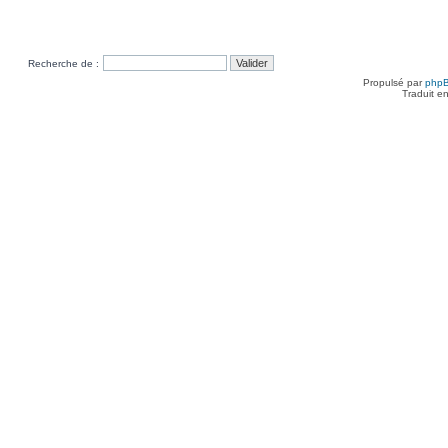
Recherche de :
Propulsé par
php
Traduit e