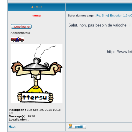
Auteur
ttersu
Sujet du message :
Re: [Info] Entretien 1.9 d
Salut, non, pas besoin de valoche, il
Administrateur
_________________
https://www.l
Inscription :
Lun Sep 29, 2014 10:18
pm
Message(s) :
9920
Localisation:
.
Haut