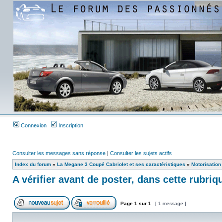
Connexion
Inscription
Consulter les messages sans réponse
|
Consulter les sujets actifs
Index du forum
»
La Megane 3 Coupé Cabriolet et ses caractéristiques
»
Motorisation
A vérifier avant de poster, dans cette rubriq
Page
1
sur
1
[ 1 message ]