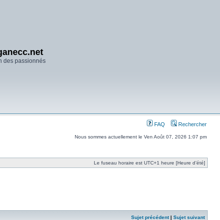
anecc.net
n des passionnés
FAQ
Rechercher
Nous sommes actuellement le Ven Août 07, 2026 1:07 pm
Le fuseau horaire est UTC+1 heure [Heure d’été]
Sujet précédent
|
Sujet suivant