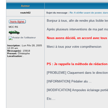
Auteur
routch62
Sujet du message :
Re: A vérifier avant de poster, dans
Bonjour à tous, afin de rendre plus lisible 
MCC RS
Après plusieurs interventions de ma part ma
Nous avons décidé, en accord avec tous l
Inscription :
Lun Fév 28, 2005
Merci à tous pour votre compréhension
12:20 am
Message(s) :
15918
Prenom:
Christophe
Localisation:
.
PS : Je rappelle la méthode de rédaction
[PROBLEME] Claquement dans le direction
[INFORMATION] Pédalier alu ...
[MODIFICATION] Ampoules éclairage portiè
Etc....