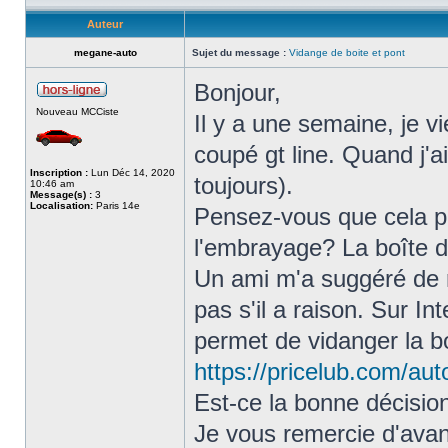
Auteur
megane-auto
Sujet du message :
Vidange de boite et pont
Bonjour,
Nouveau MCCiste
Il y a une semaine, je 
coupé gt line. Quand j'a
Inscription :
Lun Déc 14, 2020
toujours).
10:46 am
Message(s) :
3
Localisation:
Paris 14e
Pensez-vous que cela p
l'embrayage? La boîte d
Un ami m'a suggéré de r
pas s'il a raison. Sur In
permet de vidanger la b
https://pricelub.com/aut
Est-ce la bonne décisio
Je vous remercie d'ava