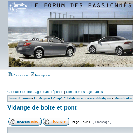
Connexion
Inscription
Consulter les messages sans réponse
|
Consulter les sujets actifs
Index du forum
»
La Megane 3 Coupé Cabriolet et ses caractéristiques
»
Motorisation
Vidange de boite et pont
Page
1
sur
1
[ 1 message ]