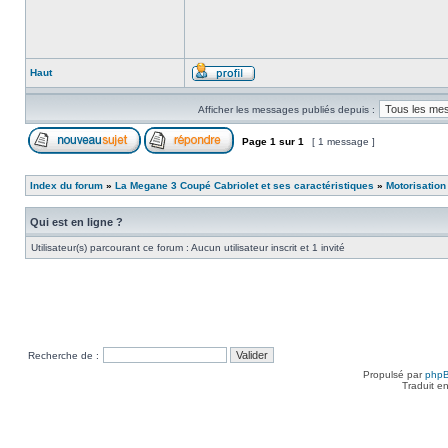
Haut
Afficher les messages publiés depuis :
Page
1
sur
1
[ 1 message ]
Index du forum
»
La Megane 3 Coupé Cabriolet et ses caractéristiques
»
Motorisation
Qui est en ligne ?
Utilisateur(s) parcourant ce forum : Aucun utilisateur inscrit et 1 invité
Recherche de :
Propulsé par
php
Traduit e