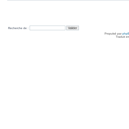
Recherche de :
Propulsé par
php
Traduit e