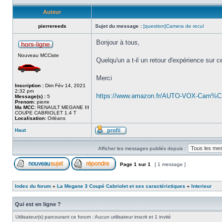
Auteur
pierrereeds
Sujet du message :
[question]Camera de recul
Bonjour à tous,
Nouveau MCCiste
Quelqu'un a t-il un retour d'expérience sur c
Merci
Inscription :
Dim Fév 14, 2021
2:32 pm
https://www.amazon.fr/AUTO-VOX-Cam%C3
Message(s) :
5
Prenom:
pierre
Ma MCC:
RENAULT MEGANE III
COUPE CABRIOLET 1.4 T
Localisation:
Orléans
Haut
Afficher les messages publiés depuis :
Page
1
sur
1
[ 1 message ]
Index du forum
»
La Megane 3 Coupé Cabriolet et ses caractéristiques
»
Interieur
Qui est en ligne ?
Utilisateur(s) parcourant ce forum : Aucun utilisateur inscrit et 1 invité