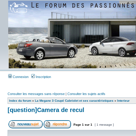
Connexion
Inscription
Consulter les messages sans réponse
|
Consulter les sujets actifs
Index du forum
»
La Megane 3 Coupé Cabriolet et ses caractéristiques
»
Interieur
[question]Camera de recul
Page
1
sur
1
[ 1 message ]