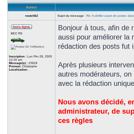
Auteur
routch62
Sujet du message :
Re: A vérifier avant de poster, dans
Bonjour à tous, afin de r
MCC RS
aussi pour améliorer la 
rédaction des posts fut 
Inscription :
Lun Fév 28, 2005
12:20 am
Après plusieurs interven
Message(s) :
15918
Prenom:
Christophe
Localisation:
.
autres modérateurs, on 
avec la rédaction uniqu
Nous avons décidé, en
administrateur, de su
ces règles