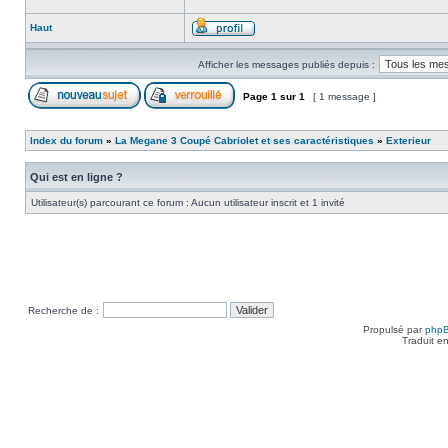
Haut
Afficher les messages publiés depuis :
Page
1
sur
1
[ 1 message ]
Index du forum
»
La Megane 3 Coupé Cabriolet et ses caractéristiques
»
Exterieur
Qui est en ligne ?
Utilisateur(s) parcourant ce forum : Aucun utilisateur inscrit et 1 invité
Recherche de :
Propulsé par
php
Traduit e