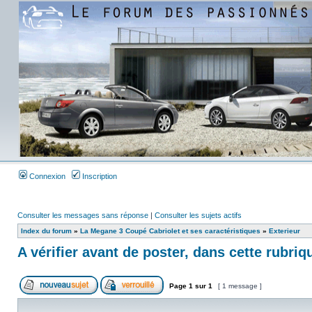
Connexion
Inscription
Consulter les messages sans réponse
|
Consulter les sujets actifs
Index du forum
»
La Megane 3 Coupé Cabriolet et ses caractéristiques
»
Exterieur
A vérifier avant de poster, dans cette rubriq
Page
1
sur
1
[ 1 message ]