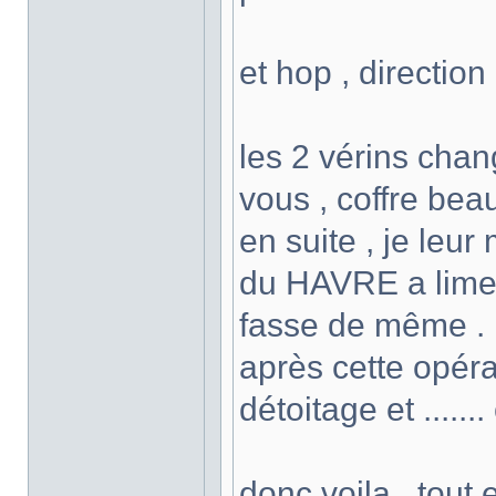
et hop , direction
les 2 vérins chan
vous , coffre beau
en suite , je leur
du HAVRE a limer 
fasse de même .
après cette opéra
détoitage et .......
donc voila , tout e