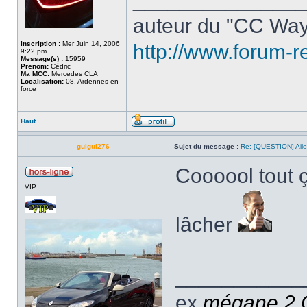
auteur du "CC Way
Inscription :
Mer Juin 14, 2006
http://www.forum-r
9:22 pm
Message(s) :
15959
Prenom:
Cédric
Ma MCC:
Mercedes CLA
Localisation:
08, Ardennes en
force
Haut
guigui276
Sujet du message :
Re: [QUESTION] Ail
Coooool tout ça
VIP
lâcher
___________
ex
mégane 2