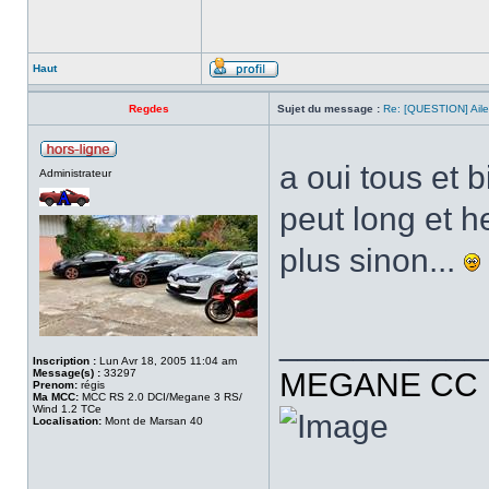
Haut
Regdes
Sujet du message :
Re: [QUESTION] Ail
a oui tous et b
Administrateur
peut long et 
plus sinon...
___________
Inscription :
Lun Avr 18, 2005 11:04 am
Message(s) :
33297
MEGANE CC R
Prenom:
régis
Ma MCC:
MCC RS 2.0 DCI/Megane 3 RS/
Wind 1.2 TCe
Localisation:
Mont de Marsan 40