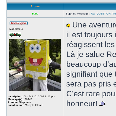
Auteur
bubu
Sujet du message :
Re: [QUESTION] Ail
Une aventure 
Modérateur
il est toujour
réagissent les
Là je salue Re
beaucoup d'aut
signifiant que 
sera pas pris 
C'est rare pour
Inscription :
Dim Juil 15, 2007 9:26 pm
Message(s) :
70248
honneur!
Prenom:
Stephane
Localisation:
Moisy le Gland