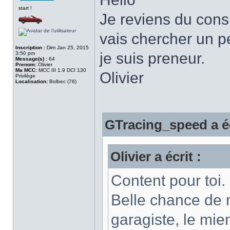
start !
Je reviens du cons 
vais chercher un peu
Inscription :
Dim Jan 25, 2015
je suis preneur.
3:50 pm
Message(s) :
64
Prenom:
Olivier
Ma MCC:
MCC III 1.9 DCI 130
Olivier
Privilège
Localisation:
Bolbec (76)
GTracing_speed a éc
Olivier a écrit :
Content pour toi.
Belle chance de n
garagiste, le mie