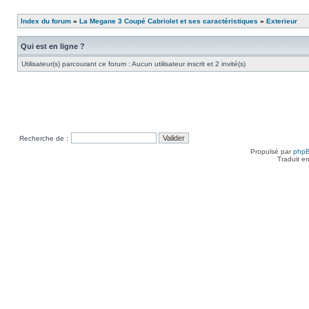
Index du forum
»
La Megane 3 Coupé Cabriolet et ses caractéristiques
»
Exterieur
Qui est en ligne ?
Utilisateur(s) parcourant ce forum : Aucun utilisateur inscrit et 2 invité(s)
Recherche de :
Propulsé par
php
Traduit e