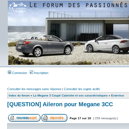
Connexion
Inscription
Consulter les messages sans réponse
|
Consulter les sujets actifs
Index du forum
»
La Megane 3 Coupé Cabriolet et ses caractéristiques
»
Exterieur
[QUESTION] Aileron pour Megane 3CC
Page
17
sur
18
[ 259 message(s) ]