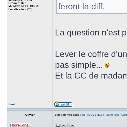
Prenom:
Ben
feront la diff.
Ma MCC:
M3CC DCi 110
Localisation:
(74)
La question n'est p
Lever le coffre d'u
pas simple...
Et la CC de madam
Haut
Olivier
Sujet du message :
Re: [QUESTION] Aileron pour Me
Hello