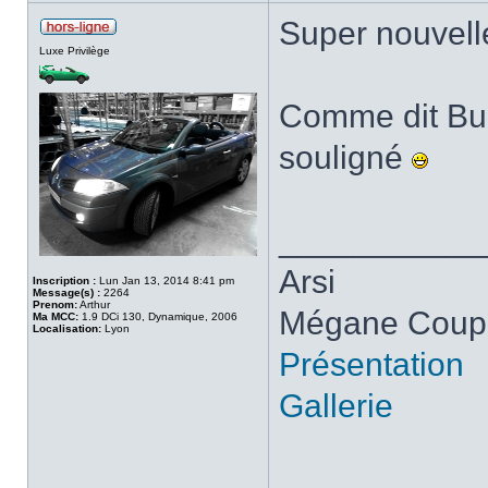
Super nouvell
Luxe Privilège
Comme dit Bub
souligné
___________
Arsi
Inscription :
Lun Jan 13, 2014 8:41 pm
Message(s) :
2264
Prenom:
Arthur
Mégane Coupé
Ma MCC:
1.9 DCi 130, Dynamique, 2006
Localisation:
Lyon
Présentation
Gallerie