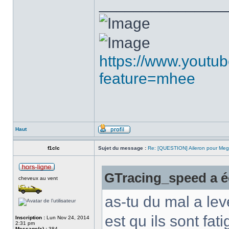
______________
https://www.youtu
feature=mhee
Haut
f1clc
Sujet du message :
Re: [QUESTION] Aileron pour Me
GTracing_speed a éc
cheveux au vent
as-tu du mal a leve
est qu ils sont fa
Inscription :
Lun Nov 24, 2014
2:31 pm
Message(s) :
384