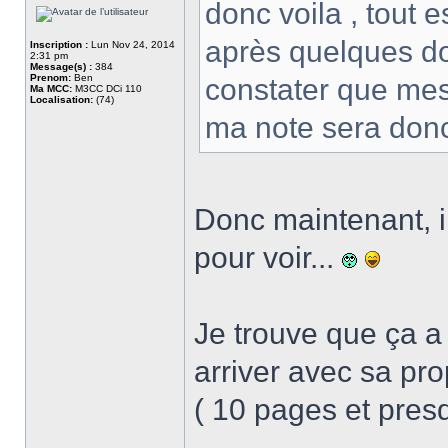
donc voila , tout es
après quelques dou
Inscription :
Lun Nov 24, 2014
2:31 pm
Message(s) :
384
Prenom:
Ben
constater que mes
Ma MCC:
M3CC DCi 110
Localisation:
(74)
ma note sera don
Donc maintenant, i
pour voir...
Je trouve que ça a 
arriver avec sa pr
( 10 pages et pr