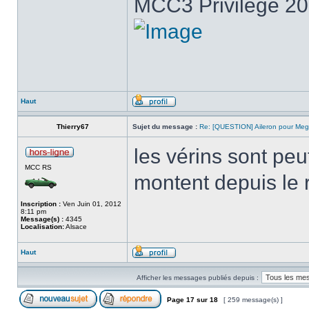
MCC3 Privilège 2
Haut
Thierry67
Sujet du message :
Re: [QUESTION] Aileron pour Me
les vérins sont peu
MCC RS
montent depuis le 
Inscription :
Ven Juin 01, 2012
8:11 pm
Message(s) :
4345
Localisation:
Alsace
Haut
Afficher les messages publiés depuis :
Page
17
sur
18
[ 259 message(s) ]