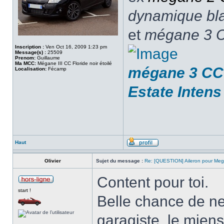
dynamique blan
et
mégane 3 C
Inscription :
Ven Oct 16, 2009 1:23 pm
Message(s) :
25509
Prenom:
Guillaume
Ma MCC:
Mégane III CC Floride noir étoilé
mégane 3 CC 
Localisation:
Fécamp
Estate Intens
Haut
Olivier
Sujet du message :
Re: [QUESTION] Aileron pour Me
Content pour toi.
start !
Belle chance de ne
garagiste, le mien