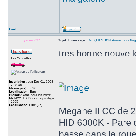
Haut
yannou027
Sujet du message :
Re: [QUESTION] Aileron pour Me
tres bonne nouvell
Les Yannettes
______________
Inscription :
Lun Déc 01, 2008
12:38 am
Message(s) :
8826
Localisation :
Eure
Prenom:
Yann pour les intime
Ma MCC:
1.9 DCi - luxe privilege
- 2005
Localisation:
Eure (27)
Megane II CC de 200
HID 6000K - Pare c
basse dans la roue