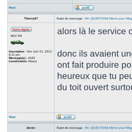
Haut
Thierry67
Sujet du message :
Re: [QUESTION] Aileron pour Me
alors là le service 
MCC RS
donc ils avaient un
Inscription :
Ven Juin 01, 2012
8:11 pm
Message(s) :
4345
Localisation:
Alsace
ont fait produire po
heureux que tu peu
du toit ouvert surt
Haut
deckc
Sujet du message :
Re: [QUESTION] Aileron pour Me