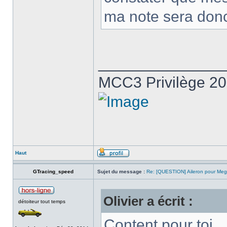
ma note sera don
______________
MCC3 Privilège 2
Haut
GTracing_speed
Sujet du message :
Re: [QUESTION] Aileron pour Me
Olivier a écrit :
détoiteur tout temps
Content pour toi.