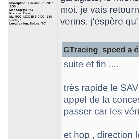
Inscription :
Dim Jan 25, 2015
moi. je vais retour
3:50 pm
Message(s) :
64
Prenom:
Olivier
Ma MCC:
MCC III 1.9 DCI 130
verins. j'espère qu'
Privilège
Localisation:
Bolbec (76)
GTracing_speed a éc
suite et fin ....
très rapide le SA
appel de la conce
passer car les véri
et hop , direction 