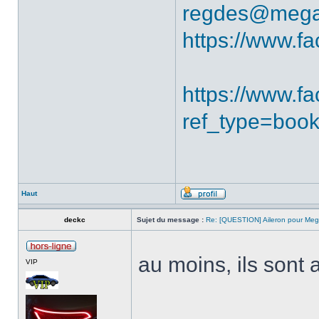
regdes@mega
https://www.f
https://www.
ref_type=boo
Haut
deckc
Sujet du message :
Re: [QUESTION] Aileron pour Me
au moins, ils sont
VIP
______________