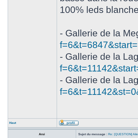
100% leds blanch
- Gallerie de la M
f=6&t=6847&start
- Gallerie de la La
f=6&t=11142&start
- Gallerie de la La
f=6&t=11142&st=0
Haut
Arsi
Sujet du message :
Re: [QUESTION] Ail