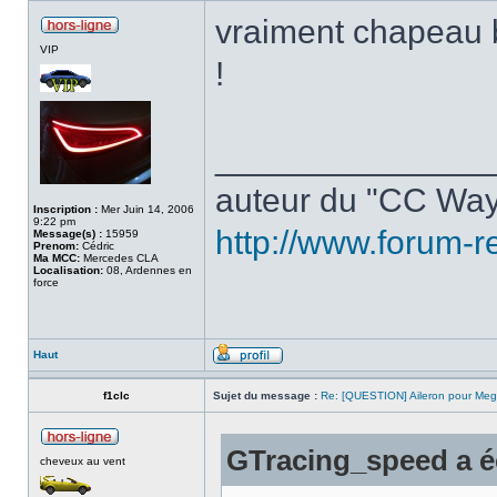
vraiment chapeau b
VIP
!
______________
auteur du "CC Way
Inscription :
Mer Juin 14, 2006
9:22 pm
http://www.forum-r
Message(s) :
15959
Prenom:
Cédric
Ma MCC:
Mercedes CLA
Localisation:
08, Ardennes en
force
Haut
f1clc
Sujet du message :
Re: [QUESTION] Aileron pour Me
GTracing_speed a éc
cheveux au vent