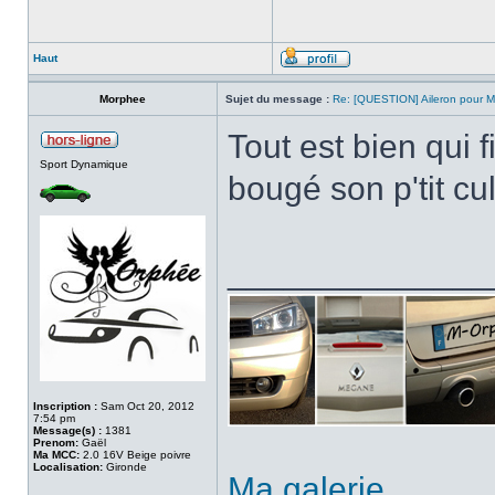
Haut
Morphee
Sujet du message :
Re: [QUESTION] Aileron pour
Tout est bien qui f
Sport Dynamique
bougé son p'tit cu
______________
Inscription :
Sam Oct 20, 2012
7:54 pm
Message(s) :
1381
Prenom:
Gaël
Ma MCC:
2.0 16V Beige poivre
Localisation:
Gironde
Ma galerie