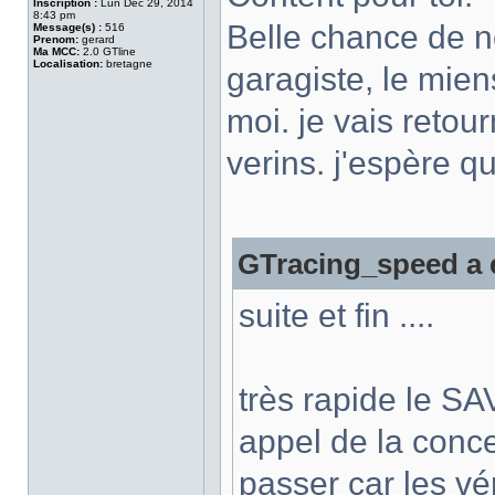
Inscription :
Lun Déc 29, 2014
8:43 pm
Belle chance de n
Message(s) :
516
Prenom:
gerard
Ma MCC:
2.0 GTline
Localisation:
bretagne
garagiste, le mien
moi. je vais retou
verins. j'espère qu
GTracing_speed a é
suite et fin ....
très rapide le S
appel de la conc
passer car les vér