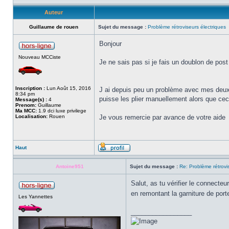
Auteur
Guillaume de rouen
Sujet du message :
Problème rétroviseurs électriques
Bonjour
Nouveau MCCiste
Je ne sais pas si je fais un doublon de pos
Inscription :
Lun Août 15, 2016
J ai depuis peu un problème avec mes deux ré
8:34 pm
puisse les plier manuellement alors que ceci
Message(s) :
4
Prenom:
Guillaume
Ma MCC:
1.9 dci luxe privilege
Localisation:
Rouen
Je vous remercie par avance de votre aide
Haut
Antoine951
Sujet du message :
Re: Problème rétrovi
Salut, as tu vérifier le connecteu
en remontant la garniture de por
Les Yannettes
_________________