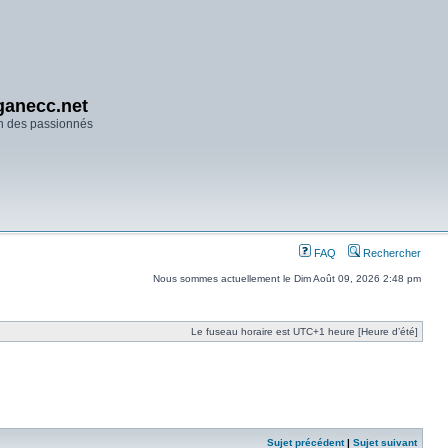
anecc.net
n des passionnés
FAQ
Rechercher
Nous sommes actuellement le Dim Août 09, 2026 2:48 pm
Le fuseau horaire est UTC+1 heure [Heure d’été]
Sujet précédent
|
Sujet suivant