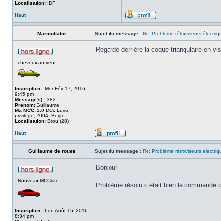
Localisation:
IDF
Haut
Marmottator
Sujet du message :
Re: Problème rétroviseurs électriq
Regarde derrière la coque triangulaire en vis
cheveux au vent
Inscription :
Mer Fév 17, 2016
9:45 pm
Message(s) :
382
Prenom:
Guillaume
Ma MCC:
1.9 DCi, Luxe
privilège, 2004, Beige
Localisation:
Brou (28)
Haut
Guillaume de rouen
Sujet du message :
Re: Problème rétroviseurs électriq
Bonjour
Nouveau MCCiste
Problème résolu c était bien la commande de
Inscription :
Lun Août 15, 2016
8:34 pm