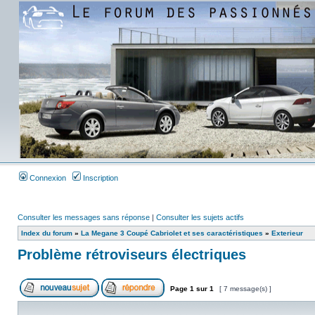
Connexion
Inscription
Consulter les messages sans réponse
|
Consulter les sujets actifs
Index du forum
»
La Megane 3 Coupé Cabriolet et ses caractéristiques
»
Exterieur
Problème rétroviseurs électriques
Page
1
sur
1
[ 7 message(s) ]