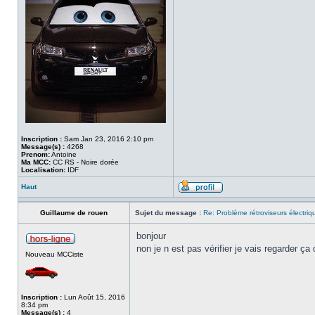
Inscription :
Sam Jan 23, 2016 2:10 pm
Message(s) :
4268
Prenom:
Antoine
Ma MCC:
CC RS - Noire dorée
Localisation:
IDF
Haut
Guillaume de rouen
Sujet du message :
Re: Problème rétroviseurs électriq
bonjour
non je n est pas vérifier je vais regarder ça
Nouveau MCCiste
Inscription :
Lun Août 15, 2016
8:34 pm
Message(s) :
4