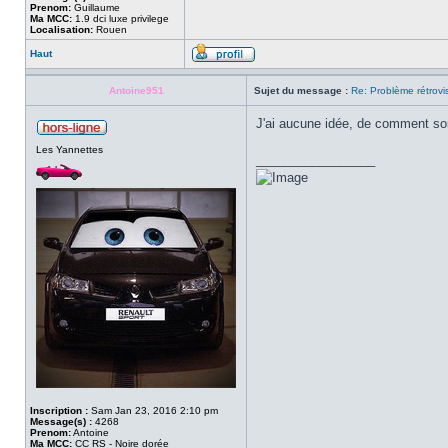
Prenom:
Guillaume
Ma MCC:
1.9 dci luxe privilege
Localisation:
Rouen
Haut
Antoine951
Sujet du message :
Re: Problème rétrovi
J'ai aucune idée, de comment sort
Les Yannettes
_________________
Inscription :
Sam Jan 23, 2016 2:10 pm
Message(s) :
4268
Prenom:
Antoine
Ma MCC:
CC RS - Noire dorée