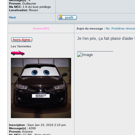
Message(s) :
4
Prenom:
Guillaume
Ma MCC:
1.9 dci luxe privilege
Localisation:
Rouen
Haut
Antoine951
Sujet du message :
Re: Problème rétrovi
Je t'en pris, ça fait plaisir d'aider 
Les Yannettes
_________________
Inscription :
Sam Jan 23, 2016 2:10 pm
Message(s) :
4268
Prenom:
Antoine
Ma MCC:
CC RS - Noire dorée