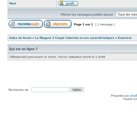
Haut
Afficher les messages publiés depuis :
Page
1
sur
1
[ 1 message ]
Index du forum
»
La Megane 3 Coupé Cabriolet et ses caractéristiques
»
Exterieur
Qui est en ligne ?
Utilisateur(s) parcourant ce forum : Aucun utilisateur inscrit et 1 invité
Recherche de :
Propulsé par
php
Traduit e