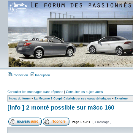
Connexion
Inscription
Consulter les messages sans réponse
|
Consulter les sujets actifs
Index du forum
»
La Megane 3 Coupé Cabriolet et ses caractéristiques
»
Exterieur
[info ] 2 monté possible sur m3cc 160
Page
1
sur
1
[ 1 message ]