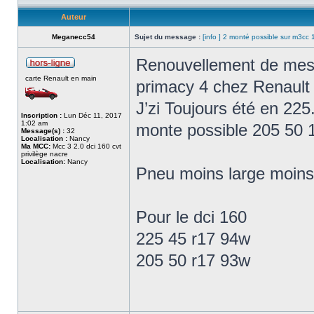
Auteur
Meganecc54
Sujet du message :
[info ] 2 monté possible sur m3cc 
Renouvellement de mes 
carte Renault en main
primacy 4 chez Renault 
J’zi Toujours été en 22
Inscription :
Lun Déc 11, 2017
1:02 am
monte possible 205 50 
Message(s) :
32
Localisation :
Nancy
Ma MCC:
Mcc 3 2.0 dci 160 cvt
privilège nacre
Localisation:
Nancy
Pneu moins large moins 
Pour le dci 160
225 45 r17 94w
205 50 r17 93w