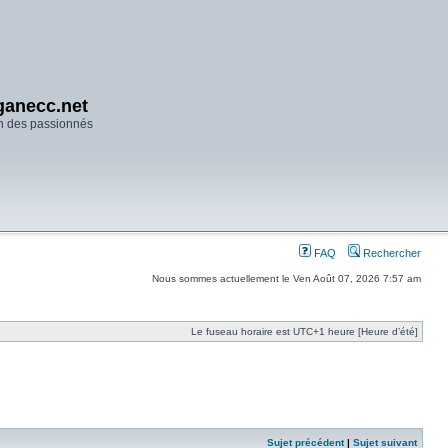
anecc.net
n des passionnés
FAQ
Rechercher
Nous sommes actuellement le Ven Août 07, 2026 7:57 am
Le fuseau horaire est UTC+1 heure [Heure d’été]
Sujet précédent
|
Sujet suivant