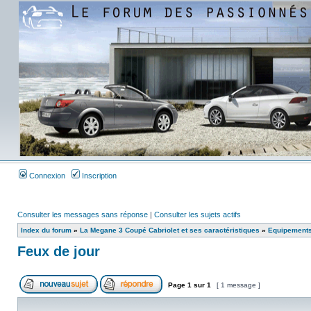
Connexion
Inscription
Consulter les messages sans réponse
|
Consulter les sujets actifs
Index du forum
»
La Megane 3 Coupé Cabriolet et ses caractéristiques
»
Equipements
Feux de jour
Page
1
sur
1
[ 1 message ]