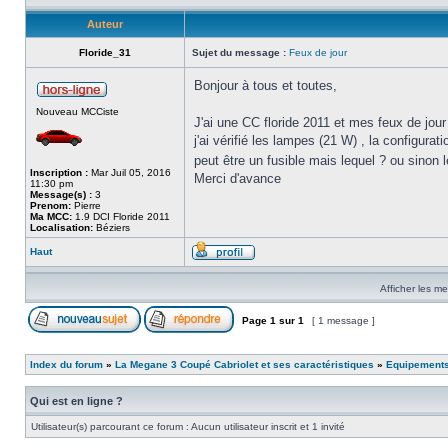
Auteur
Floride_31
Sujet du message :
Feux de jour
Bonjour à tous et toutes,
Nouveau MCCiste
J'ai une CC floride 2011 et mes feux de jou
j'ai vérifié les lampes (21 W) , la configurat
peut être un fusible mais lequel ? ou sinon
Inscription :
Mar Juil 05, 2016
Merci d'avance
11:30 pm
Message(s) :
3
Prenom:
Pierre
Ma MCC:
1.9 DCI Floride 2011
Localisation:
Béziers
Haut
Afficher les m
Page
1
sur
1
[ 1 message ]
Index du forum
»
La Megane 3 Coupé Cabriolet et ses caractéristiques
»
Equipements
Qui est en ligne ?
Utilisateur(s) parcourant ce forum : Aucun utilisateur inscrit et 1 invité