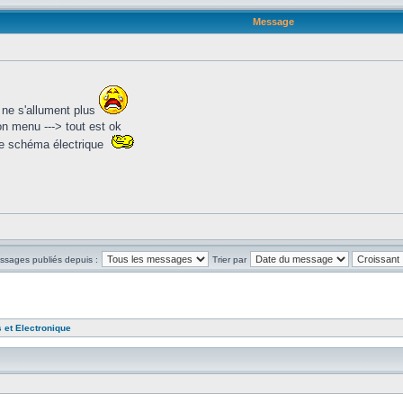
Message
r ne s'allument plus
ion menu ---> tout est ok
 le schéma électrique
essages publiés depuis :
Trier par
 et Electronique