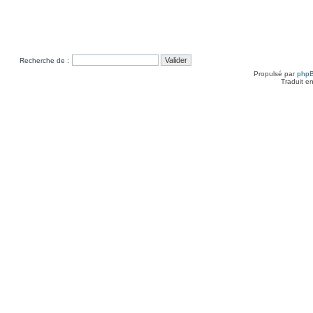
Recherche de :
Propulsé par
php
Traduit e