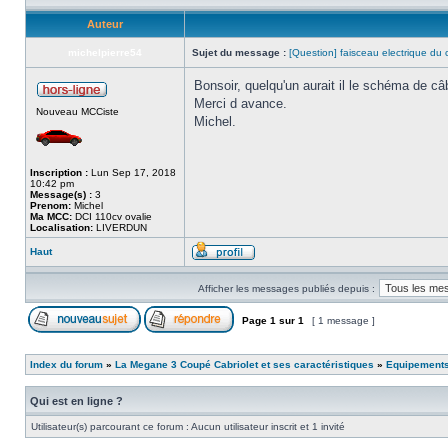
Auteur
michelpierre54
Sujet du message :
[Question] faisceau electrique du c
Bonsoir, quelqu'un aurait il le schéma de c
Merci d avance.
Nouveau MCCiste
Michel.
Inscription :
Lun Sep 17, 2018
10:42 pm
Message(s) :
3
Prenom:
Michel
Ma MCC:
DCI 110cv ovalie
Localisation:
LIVERDUN
Haut
Afficher les messages publiés depuis :
Page
1
sur
1
[ 1 message ]
Index du forum
»
La Megane 3 Coupé Cabriolet et ses caractéristiques
»
Equipements
Qui est en ligne ?
Utilisateur(s) parcourant ce forum : Aucun utilisateur inscrit et 1 invité