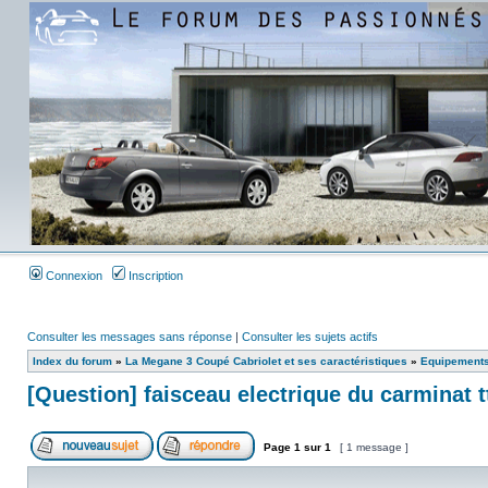
Connexion
Inscription
Consulter les messages sans réponse
|
Consulter les sujets actifs
Index du forum
»
La Megane 3 Coupé Cabriolet et ses caractéristiques
»
Equipements
[Question] faisceau electrique du carminat t
Page
1
sur
1
[ 1 message ]