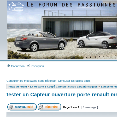
Connexion
Inscription
Consulter les messages sans réponse
|
Consulter les sujets actifs
Index du forum
»
La Megane 3 Coupé Cabriolet et ses caractéristiques
»
Equipements
tester un Capteur ouverture porte renault m
Page
1
sur
1
[ 1 message ]