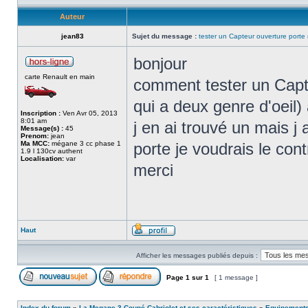
Auteur
jean83
Sujet du message :
tester un Capteur ouverture porte
bonjour
carte Renault en main
comment tester un Capt
qui a deux genre d'oeil) 
Inscription :
Ven Avr 05, 2013
8:01 am
j en ai trouvé un mais j
Message(s) :
45
Prenom:
jean
Ma MCC:
mégane 3 cc phase 1
porte je voudrais le cont
1.9 l 130cv authent
Localisation:
var
merci
Haut
Afficher les messages publiés depuis :
Page
1
sur
1
[ 1 message ]
Index du forum
»
La Megane 3 Coupé Cabriolet et ses caractéristiques
»
Equipements